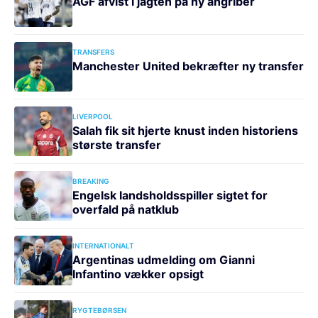
AGF afvist i jagten på ny angriber
TRANSFERS
Manchester United bekræfter ny transfer
LIVERPOOL
Salah fik sit hjerte knust inden historiens
største transfer
BREAKING
Engelsk landsholdsspiller sigtet for
overfald på natklub
INTERNATIONALT
Argentinas udmelding om Gianni
Infantino vækker opsigt
RYGTEBØRSEN