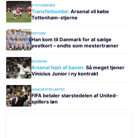
RYGTEBØRSEN
Transferbombe:
Arsenal vil købe
Tottenham-stjerne
HISTORIE
Han kom til Danmark for at sælge
postkort – endte som mestertræner
ØKONOMI
Arsenal fejet af banen:
Så meget tjener
Vinicius Junior i ny kontrakt
MANCHESTER UNITED
FIFA betaler størstedelen af United-
spillers løn