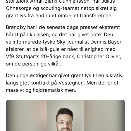
stortalent Arnar Bjarki Gunnleifsson, har Julius
Ohnesorge og scouting-teamet netop sikret sig
grønt lys fra endnu et ombejlet transferemne.
Brøndby har i de seneste dage presset ekstremt
hårdt på i kulissen, og det har givet pote. Den
velinformerede tyske Sky-journalist Dennis Bayer
afslører, at de blå-gule er nået til enighed med
VfB Stuttgarts 20-årige back, Christopher Olivier,
om de personlige vilkår.
Den unge østriger har givet grønt lys til en lukrativ,
langsigtet kontrakt på Vestegnen. Men der er et
massivt og højdramatisk men.