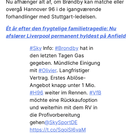
Nu afhænger alt af, om Brøndby kan matche eller
overgå Hannover 96 i de igangværende
forhandlinger med Stuttgart-ledelsen.
Ét år efter den frygtelige familietragedie:
Nu
afslører Liverpool permanent hyldest på Anfield
#Sky
Info:
#Brondby
hat in
den letzten Tagen Gas
gegeben. Mündliche Einigung
mit
#Olivier
. Langfristiger
Vertrag. Erstes Ablöse-
Angebot knapp unter 1 Mio.
#H96
weiter im Rennen.
#VfB
möchte eine Rückkaufoption
und weiterhin mit dem RV in
die Profivorbereitung
gehen
@SkySportDE
https://t.co/SqoiSl6vaM