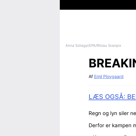
Anna Szilagyi/EPA/Ritzau Scanpix
BREAKI
Af
Emil Plovgaard
LÆS OGSÅ: BE
Regn og lyn siler 
Derfor er kampen 