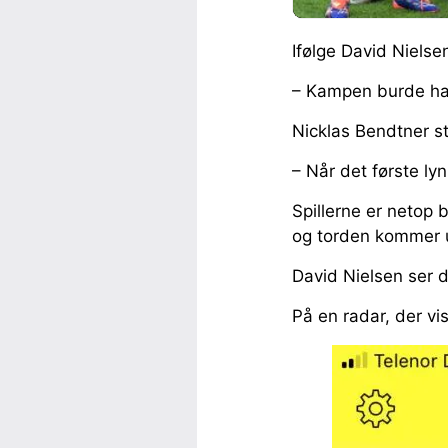
Ifølge David Nielse
– Kampen burde have
Nicklas Bendtner s
– Når det første ly
Spillerne er netop 
og torden kommer um
David Nielsen ser d
På en radar, der vi