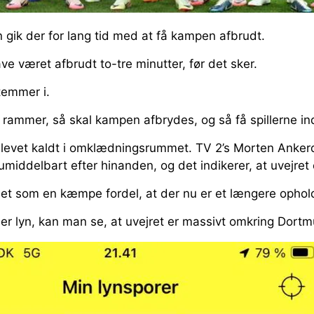
n gik der for lang tid med at få kampen afbrudt.
 været afbrudt to-tre minutter, før det sker.
temmer i.
n rammer, så skal kampen afbrydes, og så få spillerne in
blevet kaldt i omklædningsrummet. TV 2’s Morten Ankerda
iddelbart efter hinanden, og det indikerer, at uvejret 
et som en kæmpe fordel, at der nu er et længere ophold i
ser lyn, kan man se, at uvejret er massivt omkring Dortmu