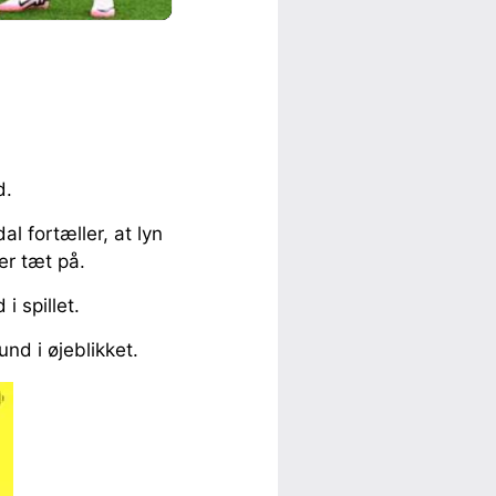
d.
l fortæller, at lyn
er tæt på.
 spillet.
nd i øjeblikket.