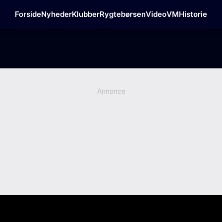
Forside
Nyheder
Klubber
Rygtebørsen
Video
VM
Historie
Annonce