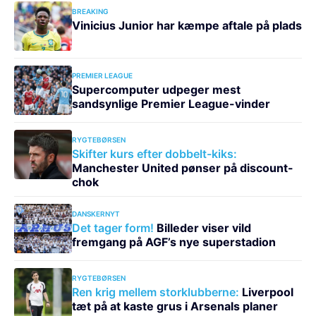
BREAKING
Vinicius Junior har kæmpe aftale på plads
PREMIER LEAGUE
Supercomputer udpeger mest
sandsynlige Premier League-vinder
RYGTEBØRSEN
Skifter kurs efter dobbelt-kiks:
Manchester United pønser på discount-
chok
DANSKERNYT
Det tager form!
Billeder viser vild
fremgang på AGF’s nye superstadion
RYGTEBØRSEN
Ren krig mellem storklubberne:
Liverpool
tæt på at kaste grus i Arsenals planer