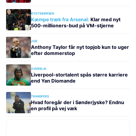
RYGTEBØRSEN
Kæmpe træk fra Arsenal:
Klar med nyt
500-millioners-bud på VM-stjerne
JOB
Anthony Taylor får nyt topjob kun to uger
efter dommerstop
OVERBLIK
Liverpool-stortalent spås større karriere
end Yan Diomande
TRANSFERS
Hvad foregår der i Sønderjyske? Endnu
en profil på vej væk