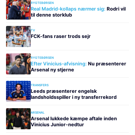
RYGTEBØRSEN
Real Madrid-kollaps nærmer sig:
Rodri vil
til denne storklub
TV
FCK-fans raser trods sejr
RYGTEBØRSEN
Efter Vinicius-afvisning:
Nu præsenterer
Arsenal ny stjerne
TRANSFERS
Leeds præsenterer engelsk
landsholdsspiller i ny transferrekord
ARSENAL
Arsenal lukkede kæmpe aftale inden
Vinicius Junior-nedtur