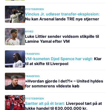
RYGTEBØRSEN
Vincius Jr. udløser transfer-eksplosion:
Nu kan Arsenal lande TRE nye stjerner
NYHED
Luke Littler sender voldsom stikpille til
Lamine Yamal efter VM
TRANSFERS
VM-kometen Djed Spence har valgt:
Klar
til at skifte til Liverpool
TRANSFERS
»Hvordan gjorde I det?!« – United hyldes
for sommerens vildeste køb
RYGTEBØRSEN
Sætter alt på ét bræt:
Liverpool tæt på at
lukke handel til 630.000.000 kr.