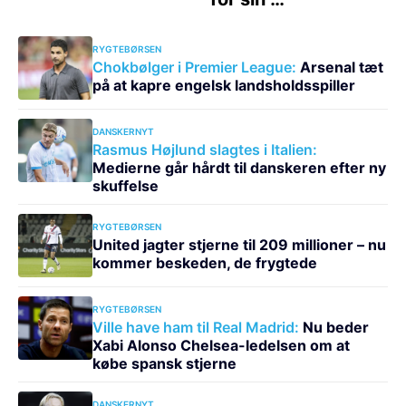
RYGTEBØRSEN
Chokbølger i Premier League:
Arsenal tæt
på at kapre engelsk landsholdsspiller
DANSKERNYT
Rasmus Højlund slagtes i Italien:
Medierne går hårdt til danskeren efter ny
skuffelse
RYGTEBØRSEN
United jagter stjerne til 209 millioner – nu
kommer beskeden, de frygtede
RYGTEBØRSEN
Ville have ham til Real Madrid:
Nu beder
Xabi Alonso Chelsea-ledelsen om at
købe spansk stjerne
DANSKERNYT