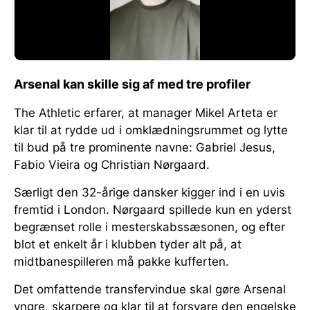
Arsenal kan skille sig af med tre profiler
The Athletic erfarer, at manager Mikel Arteta er
klar til at rydde ud i omklædningsrummet og lytte
til bud på tre prominente navne: Gabriel Jesus,
Fabio Vieira og Christian Nørgaard.
Særligt den 32-årige dansker kigger ind i en uvis
fremtid i London. Nørgaard spillede kun en yderst
begrænset rolle i mesterskabssæsonen, og efter
blot et enkelt år i klubben tyder alt på, at
midtbanespilleren må pakke kufferten.
Det omfattende transfervindue skal gøre Arsenal
yngre, skarpere og klar til at forsvare den engelske