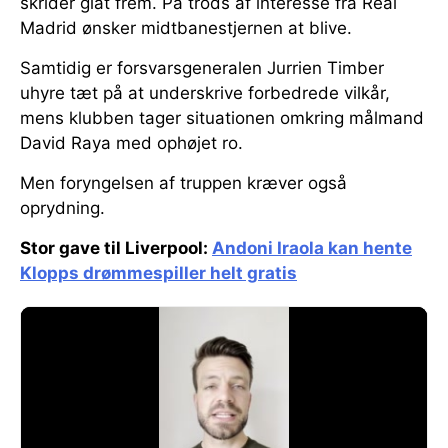
skrider glat frem. På trods af interesse fra Real
Madrid ønsker midtbanestjernen at blive.
Samtidig er forsvarsgeneralen Jurrien Timber
uhyre tæt på at underskrive forbedrede vilkår,
mens klubben tager situationen omkring målmand
David Raya med ophøjet ro.
Men foryngelsen af truppen kræver også
oprydning.
Stor gave til Liverpool:
Andoni Iraola kan hente
Klopps drømmespiller helt gratis