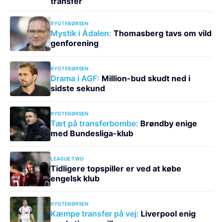
transfer
RYGTEBØRSEN
Mystik i Ådalen:
Thomasberg tavs om vild
genforening
RYGTEBØRSEN
Drama i AGF:
Million-bud skudt ned i
sidste sekund
RYGTEBØRSEN
Tæt på transferbombe:
Brøndby enige
med Bundesliga-klub
LEAGUE TWO
Tidligere topspiller er ved at købe
engelsk klub
RYGTEBØRSEN
Kæmpe transfer på vej:
Liverpool enig