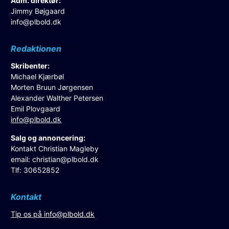
Adm. direktør:
Jimmy Bøjgaard
info@plbold.dk
Redaktionen
Skribenter:
Michael Kjærbøl
Morten Bruun Jørgensen
Alexander Walther Petersen
Emil Plovgaard
info@plbold.dk
Salg og annoncering:
Kontakt Christian Magleby
email:
christian@plbold.dk
Tlf: 30652852
Kontakt
Tip os på
info@plbold.dk