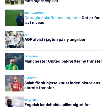
med stjernespiller
INTERNATIONALT
Carragher skuffet over stjerne:
Det er for
lavt niveau
AGF
AGF afvist i jagten på ny angriber
TRANSFERS
Manchester United bekræfter ny transfer
LIVERPOOL
Salah fik sit hjerte knust inden historiens
største transfer
BREAKING
Engelsk landsholdsspiller sigtet for