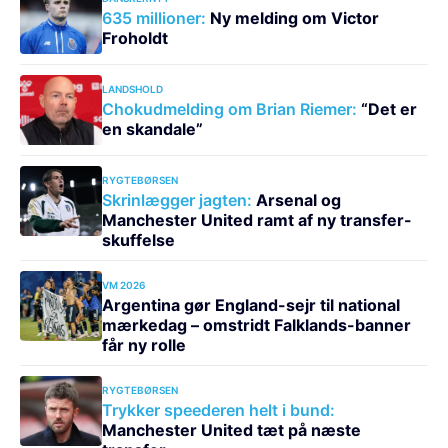
635 millioner:
Ny melding om Victor
Froholdt
LANDSHOLD
Chokudmelding om Brian Riemer:
“Det er
en skandale”
RYGTEBØRSEN
Skrinlægger jagten:
Arsenal og
Manchester United ramt af ny transfer-
skuffelse
VM 2026
Argentina gør England-sejr til national
mærkedag – omstridt Falklands-banner
får ny rolle
RYGTEBØRSEN
Trykker speederen helt i bund:
Manchester United tæt på næste