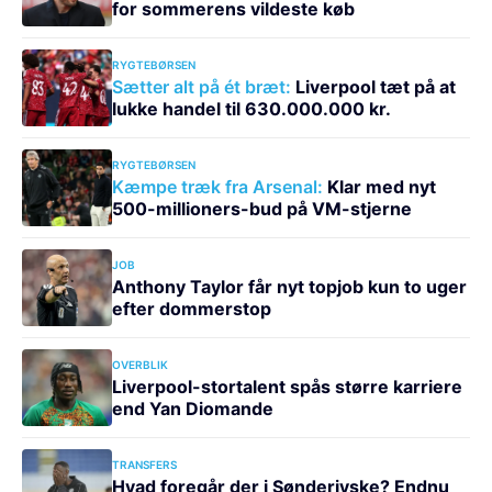
for sommerens vildeste køb
RYGTEBØRSEN
Sætter alt på ét bræt:
Liverpool tæt på at
lukke handel til 630.000.000 kr.
RYGTEBØRSEN
Kæmpe træk fra Arsenal:
Klar med nyt
500-millioners-bud på VM-stjerne
JOB
Anthony Taylor får nyt topjob kun to uger
efter dommerstop
OVERBLIK
Liverpool-stortalent spås større karriere
end Yan Diomande
TRANSFERS
Hvad foregår der i Sønderjyske? Endnu