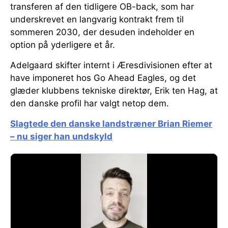
transferen af den tidligere OB-back, som har
underskrevet en langvarig kontrakt frem til
sommeren 2030, der desuden indeholder en
option på yderligere et år.
Adelgaard skifter internt i Æresdivisionen efter at
have imponeret hos Go Ahead Eagles, og det
glæder klubbens tekniske direktør, Erik ten Hag, at
den danske profil har valgt netop dem.
Slagtede den danske landstræner Brian Riemer
– nu siger han undskyld