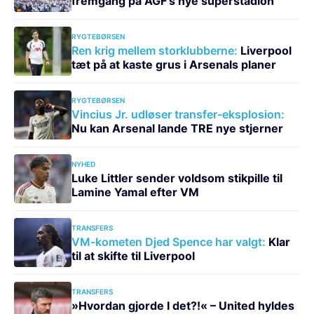
fremgang på AGF’s nye superstadion
RYGTEBØRSEN
Ren krig mellem storklubberne:
Liverpool
tæt på at kaste grus i Arsenals planer
RYGTEBØRSEN
Vincius Jr. udløser transfer-eksplosion:
Nu kan Arsenal lande TRE nye stjerner
NYHED
Luke Littler sender voldsom stikpille til
Lamine Yamal efter VM
TRANSFERS
VM-kometen Djed Spence har valgt:
Klar
til at skifte til Liverpool
TRANSFERS
»Hvordan gjorde I det?!« – United hyldes