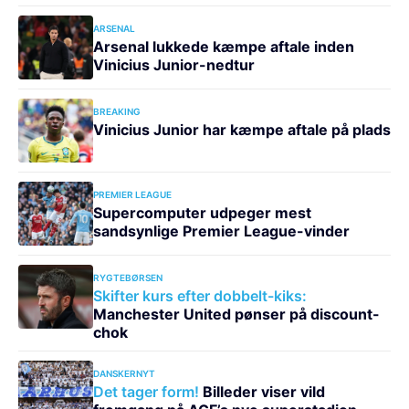
ARSENAL
Arsenal lukkede kæmpe aftale inden
Vinicius Junior-nedtur
BREAKING
Vinicius Junior har kæmpe aftale på plads
PREMIER LEAGUE
Supercomputer udpeger mest
sandsynlige Premier League-vinder
RYGTEBØRSEN
Skifter kurs efter dobbelt-kiks:
Manchester United pønser på discount-
chok
DANSKERNYT
Det tager form!
Billeder viser vild