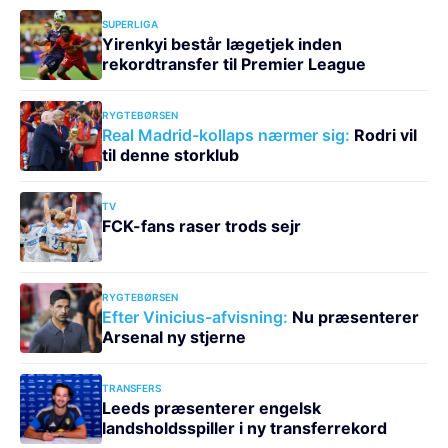
SUPERLIGA
Yirenkyi består lægetjek inden
rekordtransfer til Premier League
RYGTEBØRSEN
Real Madrid-kollaps nærmer sig:
Rodri vil
til denne storklub
TV
FCK-fans raser trods sejr
RYGTEBØRSEN
Efter Vinicius-afvisning:
Nu præsenterer
Arsenal ny stjerne
TRANSFERS
Leeds præsenterer engelsk
landsholdsspiller i ny transferrekord