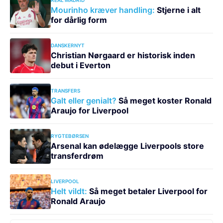
Mourinho kræver handling:
Stjerne i alt
for dårlig form
DANSKERNYT
Christian Nørgaard er historisk inden
debut i Everton
TRANSFERS
Galt eller genialt?
Så meget koster Ronald
Araujo for Liverpool
RYGTEBØRSEN
Arsenal kan ødelægge Liverpools store
transferdrøm
LIVERPOOL
Helt vildt:
Så meget betaler Liverpool for
Ronald Araujo