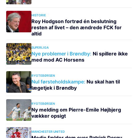
HISTORIE
Roy Hodgson fortrød én beslutning
resten af livet – den ændrede FCK for
altid
SUPERLIGA
Nye problemer i Brøndby:
Ni spillere ikke
med mod AC Horsens
RYGTEBØRSEN
Nul førsteholdskampe:
Nu skal han til
lægetjek i Brøndby
RYGTEBØRSEN
Ny melding om Pierre-Emile Højbjerg
vækker opsigt
MANCHESTER UNITED
Medie fælder dom over Patrick Dorgu