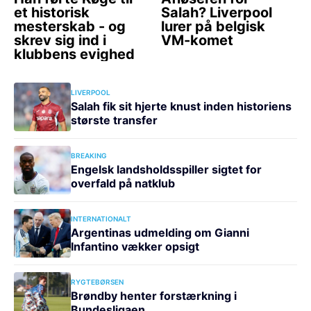
LIVERPOOL
Salah fik sit hjerte knust inden historiens
største transfer
BREAKING
Engelsk landsholdsspiller sigtet for
overfald på natklub
INTERNATIONALT
Argentinas udmelding om Gianni
Infantino vækker opsigt
RYGTEBØRSEN
Brøndby henter forstærkning i
Bundesligaen