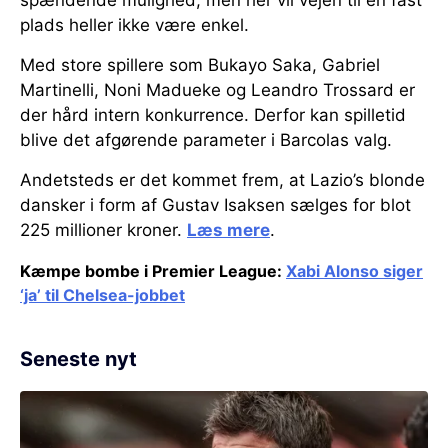
spændende mulighed, men her vil vejen til en fast
plads heller ikke være enkel.
Med store spillere som Bukayo Saka, Gabriel
Martinelli, Noni Madueke og Leandro Trossard er
der hård intern konkurrence. Derfor kan spilletid
blive det afgørende parameter i Barcolas valg.
Andetsteds er det kommet frem, at Lazio’s blonde
dansker i form af Gustav Isaksen sælges for blot
225 millioner kroner.
Læs mere
.
Kæmpe bombe i Premier League:
Xabi Alonso siger
‘ja’ til Chelsea-jobbet
Seneste nyt