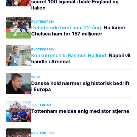
scoret 100 ligamål i både England og
Italien
RYGTEBØRSEN
Debuterede først som 22-årig:
Nu køber
Chelsea ham for 157 millioner
RYGTEBØRSEN
Konkurrence til Rasmus Højlund:
Napoli vil
handle i Arsenal
WOW
Danske hold nærmer sig historisk bedrift
i Europa
TOTTENHAM
Tottenham meldes enig med stor stjerne
RYGTEBØRSEN