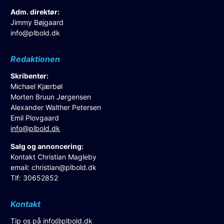
Adm. direktør:
Jimmy Bøjgaard
info@plbold.dk
Redaktionen
Skribenter:
Michael Kjærbøl
Morten Bruun Jørgensen
Alexander Walther Petersen
Emil Plovgaard
info@plbold.dk
Salg og annoncering:
Kontakt Christian Magleby
email:
christian@plbold.dk
Tlf: 30652852
Kontakt
Tip os på
info@plbold.dk