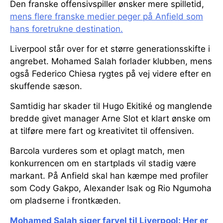
Den franske offensivspiller ønsker mere spilletid,
mens flere franske medier peger på Anfield som
hans foretrukne destination.
Liverpool står over for et større generationsskifte i
angrebet. Mohamed Salah forlader klubben, mens
også Federico Chiesa rygtes på vej videre efter en
skuffende sæson.
Samtidig har skader til Hugo Ekitiké og manglende
bredde givet manager Arne Slot et klart ønske om
at tilføre mere fart og kreativitet til offensiven.
Barcola vurderes som et oplagt match, men
konkurrencen om en startplads vil stadig være
markant. På Anfield skal han kæmpe med profiler
som Cody Gakpo, Alexander Isak og Rio Ngumoha
om pladserne i frontkæden.
Mohamed Salah siger farvel til Liverpool: Her er