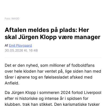
Foto: IMAGO
Aftalen meldes på plads:
Her
skal Jürgen Klopp være manager
Af
Emil Plovgaard
30.05.2026 Kl. 16:48
Det er den nyhed, som millioner af fodboldfans
over hele kloden har ventet på, lige siden han med
tårer i øjnene tog en følelsesladet afsked med
Anfield.
Da Jürgen Klopp i sommeren 2024 forlod Liverpool
efter ni historiske og intense år i spidsen for
klubben, trak han stikket. Den karismatiske tysker