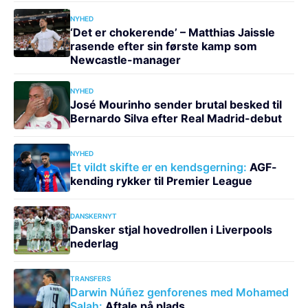
NYHED
‘Det er chokerende’ – Matthias Jaissle
rasende efter sin første kamp som
Newcastle-manager
NYHED
José Mourinho sender brutal besked til
Bernardo Silva efter Real Madrid-debut
NYHED
Et vildt skifte er en kendsgerning:
AGF-
kending rykker til Premier League
DANSKERNYT
Dansker stjal hovedrollen i Liverpools
nederlag
TRANSFERS
Darwin Núñez genforenes med Mohamed
Salah:
Aftale på plads