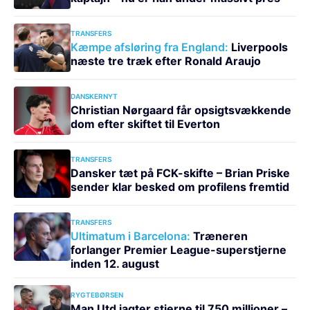
TRANSFERS
Kæmpe afsløring fra England:
Liverpools
næste tre træk efter Ronald Araujo
DANSKERNYT
Christian Nørgaard får opsigtsvækkende
dom efter skiftet til Everton
TRANSFERS
Dansker tæt på FCK-skifte – Brian Priske
sender klar besked om profilens fremtid
TRANSFERS
Ultimatum i Barcelona:
Træneren
forlanger Premier League-superstjerne
inden 12. august
RYGTEBØRSEN
Man Utd jagter stjerne til 750 millioner –