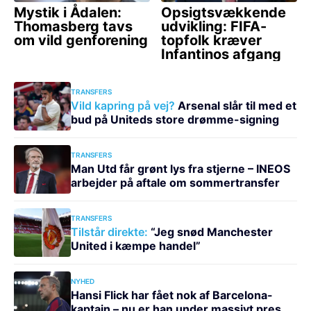
TRANSFERS
Vild kapring på vej?
Arsenal slår til med et
bud på Uniteds store drømme-signing
TRANSFERS
Man Utd får grønt lys fra stjerne – INEOS
arbejder på aftale om sommertransfer
TRANSFERS
Tilstår direkte:
“Jeg snød Manchester
United i kæmpe handel”
NYHED
Hansi Flick har fået nok af Barcelona-
kaptajn – nu er han under massivt pres