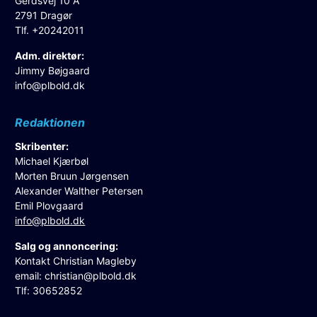
Gerdsvej 10 A
2791 Dragør
Tlf. +20242011
Adm. direktør:
Jimmy Bøjgaard
info@plbold.dk
Redaktionen
Skribenter:
Michael Kjærbøl
Morten Bruun Jørgensen
Alexander Walther Petersen
Emil Plovgaard
info@plbold.dk
Salg og annoncering:
Kontakt Christian Magleby
email:
christian@plbold.dk
Tlf: 30652852