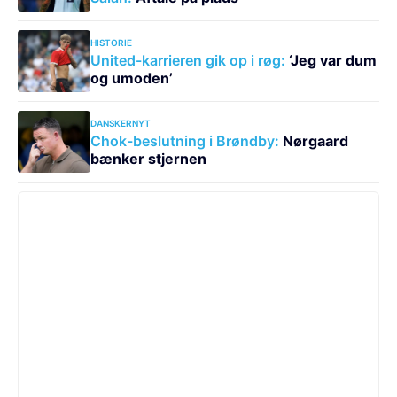
HISTORIE
United-karrieren gik op i røg:
‘Jeg var dum
og umoden’
DANSKERNYT
Chok-beslutning i Brøndby:
Nørgaard
bænker stjernen