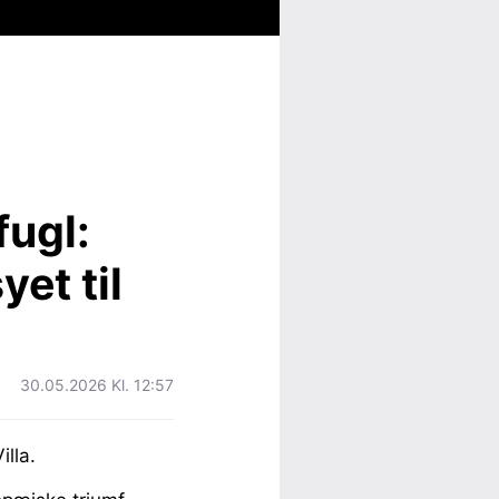
fugl:
et til
30.05.2026 Kl. 12:57
lla.