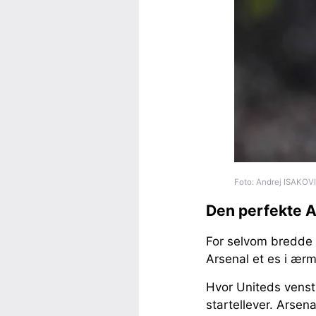
Foto: Andrej ISAKOVI
Den perfekte A
For selvom bredde er
Arsenal et es i ær
Hvor Uniteds venstr
startellever. Arse