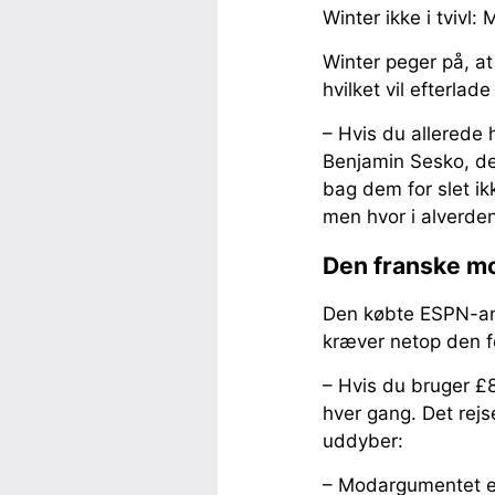
Winter ikke i tvivl:
Winter peger på, at
hvilket vil efterla
– Hvis du allerede
Benjamin Sesko, der
bag dem for slet i
men hvor i alverden
Den franske m
Den købte ESPN-ana
kræver netop den fo
– Hvis du bruger £80
hver gang. Det rejs
uddyber:
– Modargumentet er