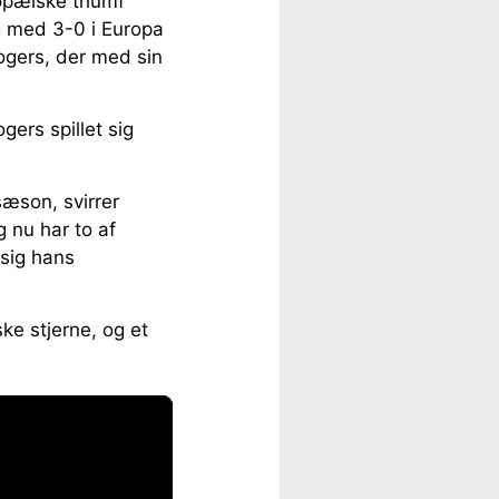
opæiske triumf
g med 3-0 i Europa
gers, der med sin
ers spillet sig
æson, svirrer
g nu har to af
 sig hans
ke stjerne, og et