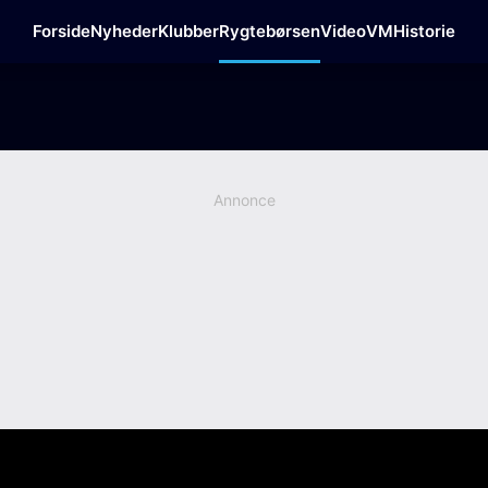
Forside
Nyheder
Klubber
Rygtebørsen
Video
VM
Historie
Annonce