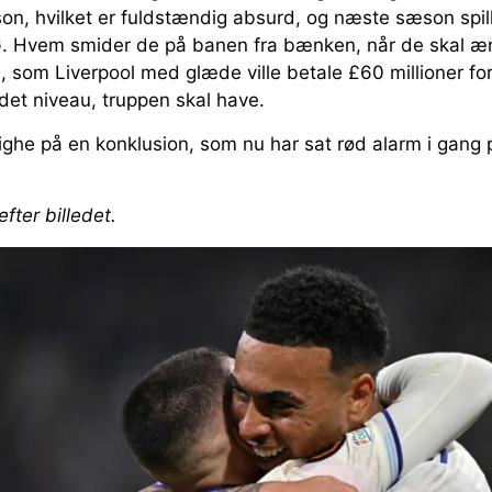
n, hvilket er fuldstændig absurd, og næste sæson spill
G. Hvem smider de på banen fra bænken, når de skal 
nd, som Liverpool med glæde ville betale £60 millioner for
 det niveau, truppen skal have.
ighe på en konklusion, som nu har sat rød alarm i gang
efter billedet.