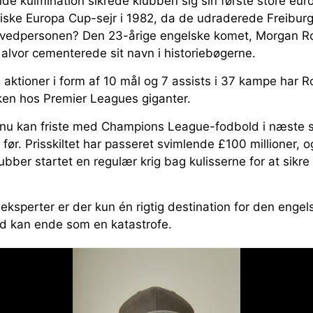
nde kulmination sikrede klubben sig sin første store eur
iske Europa Cup-sejr i 1982, da de udraderede Freibur
ovedpersonen? Den 23-årige engelske komet, Morgan Ro
r alvor cementerede sit navn i historiebøgerne.
ktioner i form af 10 mål og 7 assists i 37 kampe har Rog
kken hos Premier Leagues giganter.
 nu kan friste med Champions League-fodbold i næste s
før. Prisskiltet har passeret svimlende £100 millioner, o
ubber startet en regulær krig bag kulisserne for at sikre
eksperter er der kun én rigtig destination for den engels
ford kan ende som en katastrofe.