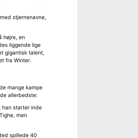
n med stjernenavne,
 højre, en
des liggende lige
 gigantisk talent,
t fra Winter.
t de mange kampe
de allerbedste:
t han starter inde
r Tighe, men
ted spillede 40