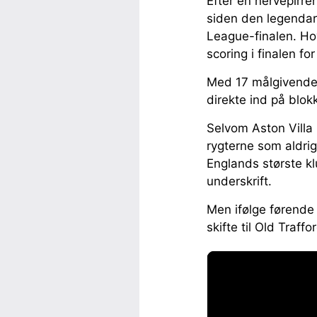
Efter en nervepirre
siden den legendar
League-finalen. H
scoring i finalen fo
Med 17 målgivende a
direkte ind på blo
Selvom Aston Villa
rygterne som aldrig 
Englands største kl
underskrift.
Men ifølge førende 
skifte til Old Traf