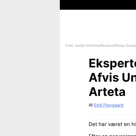
Foto: Isabel Infantes/Reuters/Ritzau Scanp
Ekspert
Afvis Un
Arteta
Af
Emil Plovgaard
Det har været en hi