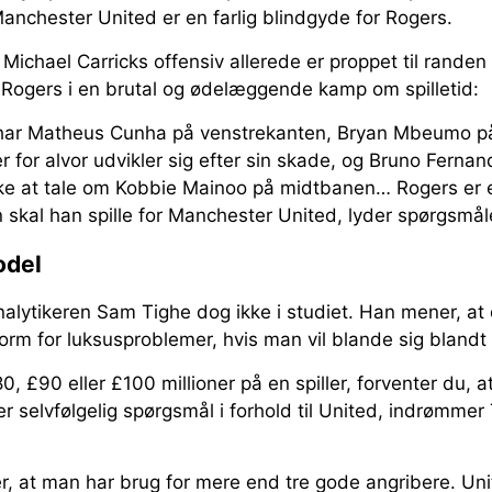
 Manchester United er en farlig blindgyde for Rogers.
 Michael Carricks offensiv allerede er proppet til rande
de Rogers i en brutal og ødelæggende kamp om spilletid:
 har Matheus Cunha på venstrekanten, Bryan Mbeumo på
 for alvor udvikler sig efter sin skade, og Bruno Fernan
kke at tale om Kobbie Mainoo på midtbanen… Rogers er et
 skal han spille for Manchester United, lyder spørgsmåle
odel
lytikeren Sam Tighe dog ikke i studiet. Han mener, a
rm for luksusproblemer, hvis man vil blande sig blandt 
, £90 eller £100 millioner på en spiller, forventer du, a
er selvfølgelig spørgsmål i forhold til United, indrømme
, at man har brug for mere end tre gode angribere. Uni