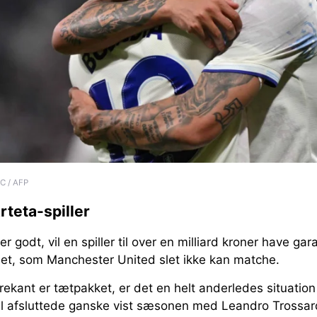
C / AFP
rteta-spiller
 godt, vil en spiller til over en milliard kroner have gar
met, som Manchester United slet ikke kan matche.
ekant er tætpakket, er det en helt anderledes situation 
nal afsluttede ganske vist sæsonen med Leandro Trossar