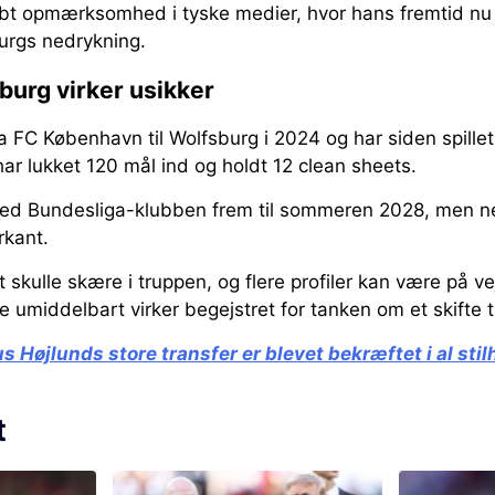
bt opmærksomhed i tyske medier, hvor hans fremtid nu 
urgs nedrykning.
burg virker usikker
a FC København til Wolfsburg i 2024 og har siden spille
ar lukket 120 mål ind og holdt 12 clean sheets.
med Bundesliga-klubben frem til sommeren 2028, men n
rkant.
 skulle skære i truppen, og flere profiler kan være på ve
 umiddelbart virker begejstret for tanken om et skifte til
 Højlunds store transfer er blevet bekræftet i al stil
t