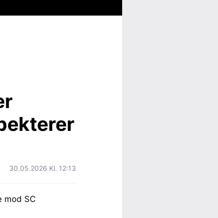
er
pekterer
30.05.2026 Kl. 12:13
ne mod SC