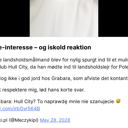
-interesse – og iskold reaktion
 landsholdsmålmand blev for nylig spurgt ind til et mulig
ub Hull City, da han mødte ind til landsholdslejr for Pol
og ikke i god jord hos Grabara, som afviste det kontant
at respektere mig, lød hans korte svar.
bara: Hull City? To naprawdę mnie nie szanujecie
er.com/irbGvr564B
i.pl (@Meczykipl)
May 28, 2026