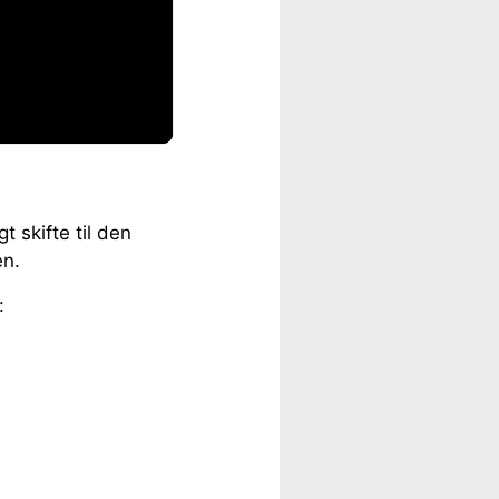
t skifte til den
en.
: