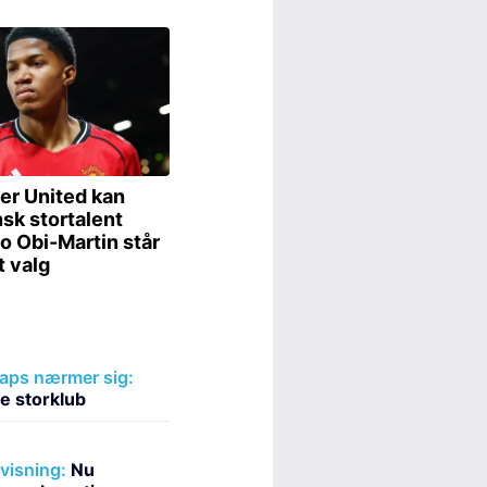
laps nærmer sig:
ne storklub
fvisning:
Nu