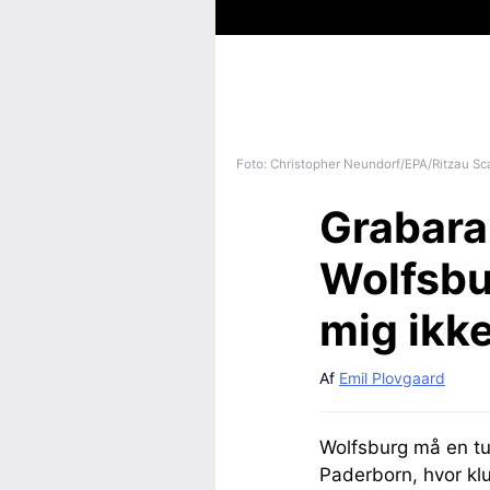
Foto: Christopher Neundorf/EPA/Ritzau Sc
Grabara
Wolfsbu
mig ikk
Af
Emil Plovgaard
Wolfsburg må en tu
Paderborn, hvor klu