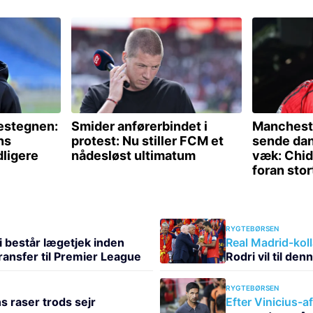
RYGTEBØRSEN
i består lægetjek inden
Real Madrid-kol
ransfer til Premier League
Rodri vil til den
RYGTEBØRSEN
s raser trods sejr
Efter Vinicius-a