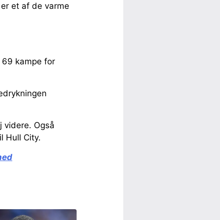
er et af de varme
t 69 kampe for
edrykningen
j videre. Også
 Hull City.
hed