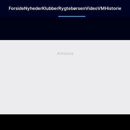
Forside
Nyheder
Klubber
Rygtebørsen
Video
VM
Historie
Annonce