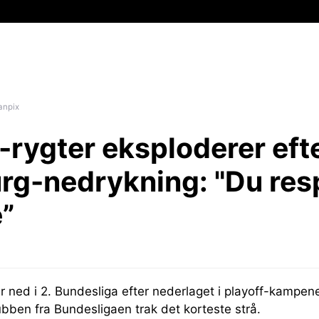
anpix
-rygter eksploderer eft
rg-nedrykning:
"Du res
e”
r ned i 2. Bundesliga efter nederlaget i playoff-kampe
bben fra Bundesligaen trak det korteste strå.