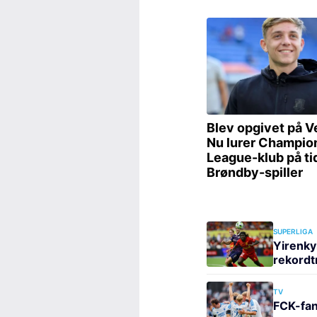
SUPERLIGA
Yirenky
rekordt
TV
FCK-fan