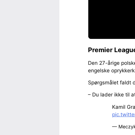
Premier League
Den 27-årige polske
engelske oprykkerkl
Spørgsmålet faldt d
– Du lader ikke til 
Kamil Gra
pic.twitt
— Meczyk