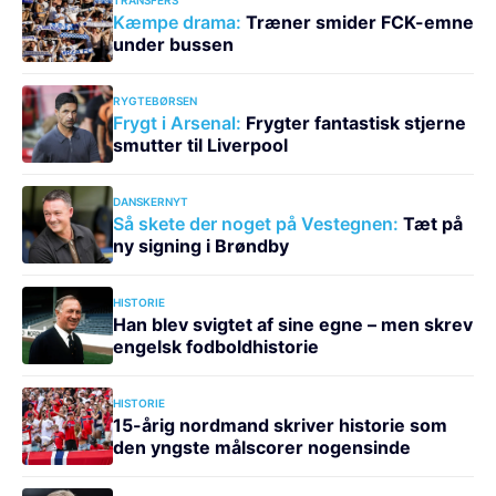
Kæmpe drama:
Træner smider FCK-emne
under bussen
RYGTEBØRSEN
Frygt i Arsenal:
Frygter fantastisk stjerne
smutter til Liverpool
DANSKERNYT
Så skete der noget på Vestegnen:
Tæt på
ny signing i Brøndby
HISTORIE
Han blev svigtet af sine egne – men skrev
engelsk fodboldhistorie
HISTORIE
15-årig nordmand skriver historie som
den yngste målscorer nogensinde