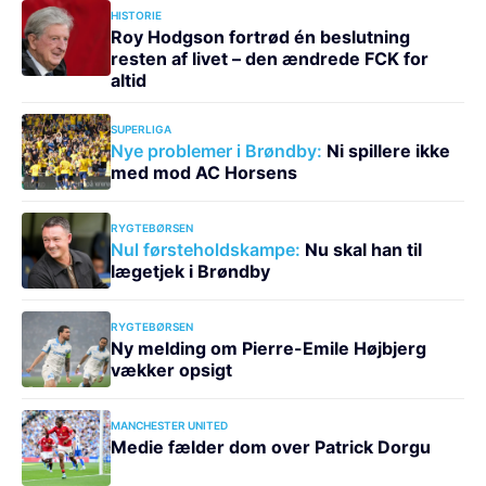
HISTORIE
Roy Hodgson fortrød én beslutning
resten af livet – den ændrede FCK for
altid
SUPERLIGA
Nye problemer i Brøndby:
Ni spillere ikke
med mod AC Horsens
RYGTEBØRSEN
Nul førsteholdskampe:
Nu skal han til
lægetjek i Brøndby
RYGTEBØRSEN
Ny melding om Pierre-Emile Højbjerg
vækker opsigt
MANCHESTER UNITED
Medie fælder dom over Patrick Dorgu