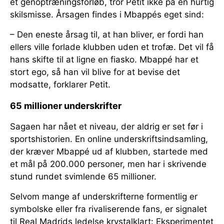
et genoptræningsforløb, tror Petit ikke på en hurtig
skilsmisse. Årsagen findes i Mbappés eget sind:
– Den eneste årsag til, at han bliver, er fordi han
ellers ville forlade klubben uden et trofæ. Det vil få
hans skifte til at ligne en fiasko. Mbappé har et
stort ego, så han vil blive for at bevise det
modsatte, forklarer Petit.
65 millioner underskrifter
Sagaen har nået et niveau, der aldrig er set før i
sportshistorien. En online underskriftsindsamling,
der kræver Mbappé ud af klubben, startede med
et mål på 200.000 personer, men har i skrivende
stund rundet svimlende 65 millioner.
Selvom mange af underskrifterne formentlig er
symbolske eller fra rivaliserende fans, er signalet
til Real Madrids ledelse krystalklart: Eksperimentet