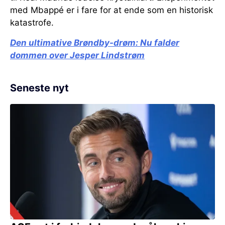
med Mbappé er i fare for at ende som en historisk
katastrofe.
Den ultimative Brøndby-drøm:
Nu falder
dommen over Jesper Lindstrøm
Seneste nyt