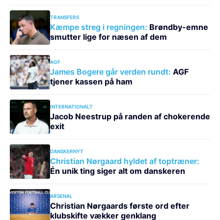
TRANSFERS
Kæmpe streg i regningen:
Brøndby-emne
smutter lige for næsen af dem
AGF
James Bogere går verden rundt:
AGF
tjener kassen på ham
INTERNATIONALT
Jacob Neestrup på randen af chokerende
exit
DANSKERNYT
Christian Nørgaard hyldet af toptræner:
Én unik ting siger alt om danskeren
ARSENAL
Christian Nørgaards første ord efter
klubskifte vækker genklang