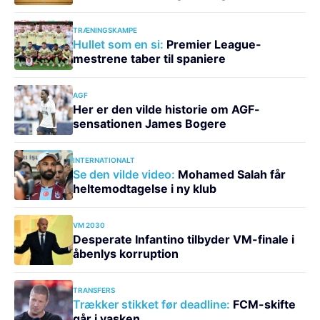
TRÆNINGSKAMPE
Hullet som en si:
Premier League-
mestrene taber til spaniere
AGF
Her er den vilde historie om AGF-
sensationen James Bogere
INTERNATIONALT
Se den vilde video:
Mohamed Salah får
heltemodtagelse i ny klub
VM 2030
Desperate Infantino tilbyder VM-finale i
åbenlys korruption
TRANSFERS
Trækker stikket før deadline:
FCM-skifte
går i vasken