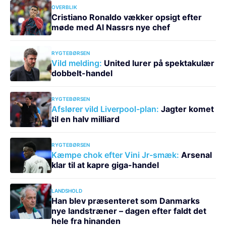
OVERBLIK
Cristiano Ronaldo vækker opsigt efter
møde med Al Nassrs nye chef
RYGTEBØRSEN
Vild melding:
United lurer på spektakulær
dobbelt-handel
RYGTEBØRSEN
Afslører vild Liverpool-plan:
Jagter komet
til en halv milliard
RYGTEBØRSEN
Kæmpe chok efter Vini Jr-smæk:
Arsenal
klar til at kapre giga-handel
LANDSHOLD
Han blev præsenteret som Danmarks
nye landstræner – dagen efter faldt det
hele fra hinanden