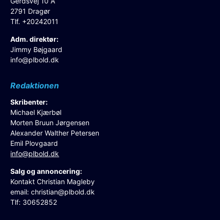
Gerdsvej 10 A
2791 Dragør
Tlf. +20242011
Adm. direktør:
Jimmy Bøjgaard
info@plbold.dk
Redaktionen
Skribenter:
Michael Kjærbøl
Morten Bruun Jørgensen
Alexander Walther Petersen
Emil Plovgaard
info@plbold.dk
Salg og annoncering:
Kontakt Christian Magleby
email:
christian@plbold.dk
Tlf: 30652852