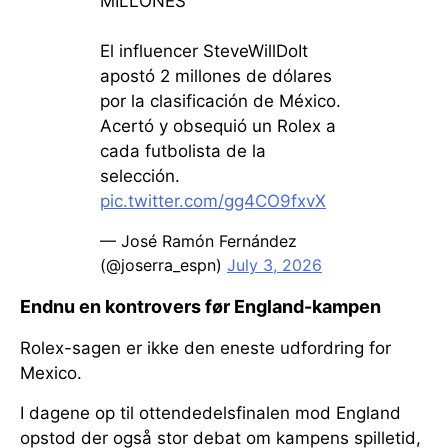
MILLONES
El influencer SteveWillDoIt
apostó 2 millones de dólares
por la clasificación de México.
Acertó y obsequió un Rolex a
cada futbolista de la
selección.
pic.twitter.com/gg4CO9fxvX
— José Ramón Fernández
(@joserra_espn)
July 3, 2026
Endnu en kontrovers før England-kampen
Rolex-sagen er ikke den eneste udfordring for
Mexico.
I dagene op til ottendedelsfinalen mod England
opstod der også stor debat om kampens spilletid,