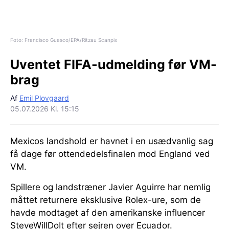
Foto: Francisco Guasco/EPA/Ritzau Scanpix
Uventet FIFA-udmelding før VM-
brag
Af
Emil Plovgaard
05.07.2026 Kl. 15:15
Mexicos landshold er havnet i en usædvanlig sag
få dage før ottendedelsfinalen mod England ved
VM.
Spillere og landstræner Javier Aguirre har nemlig
måttet returnere eksklusive Rolex-ure, som de
havde modtaget af den amerikanske influencer
SteveWillDoIt efter sejren over Ecuador.