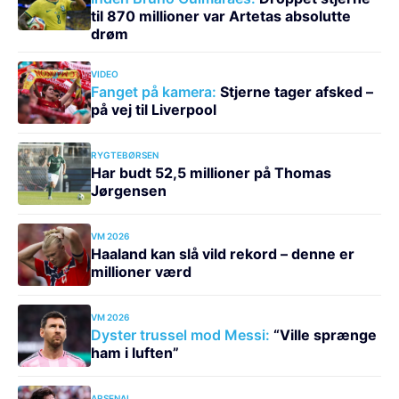
til 870 millioner var Artetas absolutte
drøm
VIDEO
Fanget på kamera:
Stjerne tager afsked –
på vej til Liverpool
RYGTEBØRSEN
Har budt 52,5 millioner på Thomas
Jørgensen
VM 2026
Haaland kan slå vild rekord – denne er
millioner værd
VM 2026
Dyster trussel mod Messi:
“Ville sprænge
ham i luften”
ARSENAL