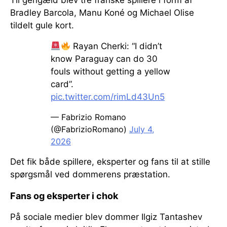
Til gengæld blev tre franske spillere i form af
Bradley Barcola, Manu Koné og Michael Olise
tildelt gule kort.
Rayan Cherki: “I didn’t
know Paraguay can do 30
fouls without getting a yellow
card”.
pic.twitter.com/rimLd43Un5
— Fabrizio Romano
(@FabrizioRomano)
July 4,
2026
Det fik både spillere, eksperter og fans til at stille
spørgsmål ved dommerens præstation.
Fans og eksperter i chok
På sociale medier blev dommer Ilgiz Tantashev