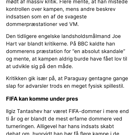
mødt af massiv kritik. Flere mente, at han mistede
kontrollen over kampen, mens andre beskrev
indsatsen som en af de svageste
dommerpræstationer ved VM.
Den tidligere engelske landsholdsmålmand Joe
Hart var blandt kritikerne. På BBC kaldte han
dommerens præstation for “en absolut skandale”
og mente, at kampen aldrig burde have fået lov til
at udvikle sig på den måde.
Kritikken gik især på, at Paraguay gentagne gange
slap for advarsler trods en meget fysisk spillestil.
FIFA kan komme under pres
Ilgiz Tantashev har været FIFA-dommer i mere end
ti år og er blandt de mest erfarne dommere ved
turneringen. Alligevel har hans indsats skabt
debat om, hvorvidt han bør få flere kampe i de