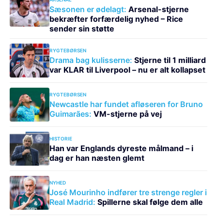
Sæsonen er ødelagt:
Arsenal-stjerne
bekræfter forfærdelig nyhed – Rice
sender sin støtte
RYGTEBØRSEN
Drama bag kulisserne:
Stjerne til 1 milliard
var KLAR til Liverpool – nu er alt kollapset
RYGTEBØRSEN
Newcastle har fundet afløseren for Bruno
Guimarães:
VM-stjerne på vej
HISTORIE
Han var Englands dyreste målmand – i
dag er han næsten glemt
NYHED
José Mourinho indfører tre strenge regler i
Real Madrid:
Spillerne skal følge dem alle