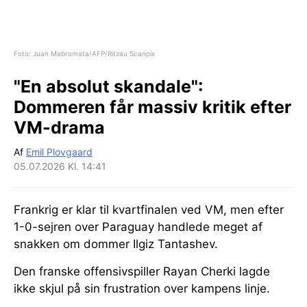
Foto: Juan Mabromata/AFP/Ritzau Scanpix
"En absolut skandale":
Dommeren får massiv kritik efter
VM-drama
Af
Emil Plovgaard
05.07.2026 Kl. 14:41
Frankrig er klar til kvartfinalen ved VM, men efter
1-0-sejren over Paraguay handlede meget af
snakken om dommer Ilgiz Tantashev.
Den franske offensivspiller Rayan Cherki lagde
ikke skjul på sin frustration over kampens linje.