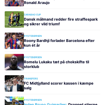
Ronald Araujo
CARABAO CUP
Dansk målmand redder fire straffespark
og sikrer vild triumf
RYGTEBØRSEN
Roony Bardhji forlader Barcelona efter
kun ét år
RYGTEBØRSEN
Romelu Lukaku tæt på chokskifte til
storklub
TRANSFERS
FC Midtjylland scorer kassen i kæmpe
salg
RYGTEBØRSEN
Inden Bruno Guimarães:
Droppet stjerne