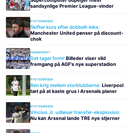
sandsynlige Premier League-vinder
RYGTEBØRSEN
Skifter kurs efter dobbelt-kiks:
Manchester United pønser på discount-
chok
DANSKERNYT
Det tager form!
Billeder viser vild
fremgang på AGF’s nye superstadion
RYGTEBØRSEN
Ren krig mellem storklubberne:
Liverpool
tæt på at kaste grus i Arsenals planer
RYGTEBØRSEN
Vincius Jr. udløser transfer-eksplosion:
Nu kan Arsenal lande TRE nye stjerner