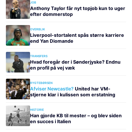
JOB
Anthony Taylor får nyt topjob kun to uger
efter dommerstop
OVERBLIK
Liverpool-stortalent spås større karriere
end Yan Diomande
TRANSFERS
Hvad foregår der i Sønderjyske? Endnu
en profil på vej væk
RYGTEBØRSEN
Afviser Newcastle?
United har VM-
stjerne klar i kulissen som erstatning
HISTORIE
Han gjorde KB til mester – og blev siden
en succes i Italien