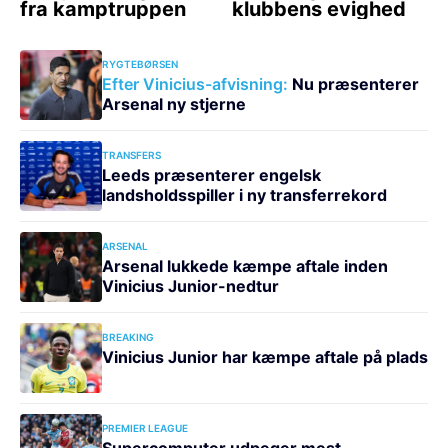
RYGTEBØRSEN
Efter Vinicius-afvisning:
Nu præsenterer
Arsenal ny stjerne
TRANSFERS
Leeds præsenterer engelsk
landsholdsspiller i ny transferrekord
ARSENAL
Arsenal lukkede kæmpe aftale inden
Vinicius Junior-nedtur
BREAKING
Vinicius Junior har kæmpe aftale på plads
PREMIER LEAGUE
Supercomputer udpeger mest