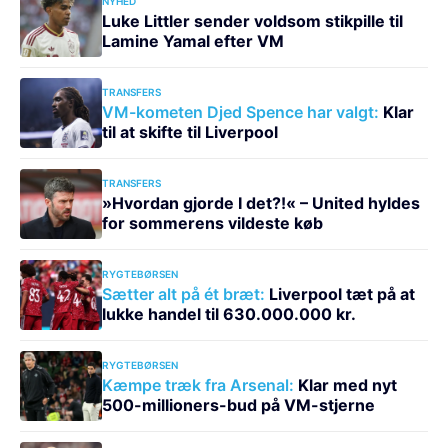
NYHED
Luke Littler sender voldsom stikpille til
Lamine Yamal efter VM
TRANSFERS
VM-kometen Djed Spence har valgt:
Klar
til at skifte til Liverpool
TRANSFERS
»Hvordan gjorde I det?!« – United hyldes
for sommerens vildeste køb
RYGTEBØRSEN
Sætter alt på ét bræt:
Liverpool tæt på at
lukke handel til 630.000.000 kr.
RYGTEBØRSEN
Kæmpe træk fra Arsenal:
Klar med nyt
500-millioners-bud på VM-stjerne