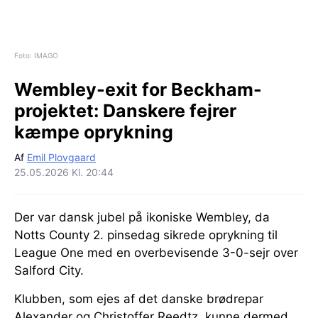
Foto: IMAGO
Wembley-exit for Beckham-
projektet:
Danskere fejrer
kæmpe oprykning
Af
Emil Plovgaard
25.05.2026 Kl. 20:44
Der var dansk jubel på ikoniske Wembley, da
Notts County 2. pinsedag sikrede oprykning til
League One med en overbevisende 3-0-sejr over
Salford City.
Klubben, som ejes af det danske brødrepar
Alexander og Christoffer Reedtz, kunne dermed