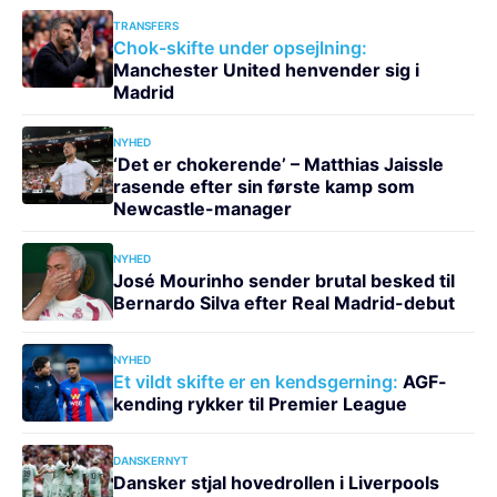
TRANSFERS
Chok-skifte under opsejlning:
Manchester United henvender sig i
Madrid
NYHED
‘Det er chokerende’ – Matthias Jaissle
rasende efter sin første kamp som
Newcastle-manager
NYHED
José Mourinho sender brutal besked til
Bernardo Silva efter Real Madrid-debut
NYHED
Et vildt skifte er en kendsgerning:
AGF-
kending rykker til Premier League
DANSKERNYT
Dansker stjal hovedrollen i Liverpools