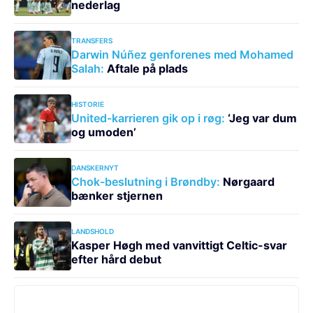
nederlag
TRANSFERS
Darwin Núñez genforenes med Mohamed
Salah:
Aftale på plads
HISTORIE
United-karrieren gik op i røg:
‘Jeg var dum
og umoden’
DANSKERNYT
Chok-beslutning i Brøndby:
Nørgaard
bænker stjernen
LANDSHOLD
Kasper Høgh med vanvittigt Celtic-svar
efter hård debut