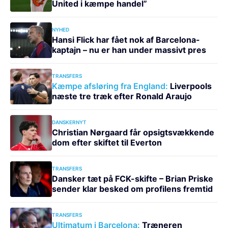
United i kæmpe handel”
NYHED
Hansi Flick har fået nok af Barcelona-
kaptajn – nu er han under massivt pres
TRANSFERS
Kæmpe afsløring fra England:
Liverpools
næste tre træk efter Ronald Araujo
DANSKERNYT
Christian Nørgaard får opsigtsvækkende
dom efter skiftet til Everton
TRANSFERS
Dansker tæt på FCK-skifte – Brian Priske
sender klar besked om profilens fremtid
TRANSFERS
Ultimatum i Barcelona:
Træneren