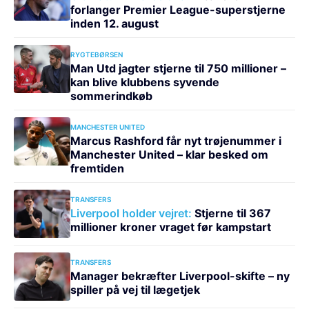
forlanger Premier League-superstjerne
inden 12. august
RYGTEBØRSEN
Man Utd jagter stjerne til 750 millioner –
kan blive klubbens syvende
sommerindkøb
MANCHESTER UNITED
Marcus Rashford får nyt trøjenummer i
Manchester United – klar besked om
fremtiden
TRANSFERS
Liverpool holder vejret:
Stjerne til 367
millioner kroner vraget før kampstart
TRANSFERS
Manager bekræfter Liverpool-skifte – ny
spiller på vej til lægetjek