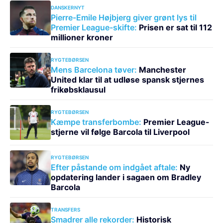
DANSKERNYT
Pierre-Emile Højbjerg giver grønt lys til
Premier League-skifte:
Prisen er sat til 112
millioner kroner
RYGTEBØRSEN
Mens Barcelona tøver:
Manchester
United klar til at udløse spansk stjernes
frikøbsklausul
RYGTEBØRSEN
Kæmpe transferbombe:
Premier League-
stjerne vil følge Barcola til Liverpool
RYGTEBØRSEN
Efter påstande om indgået aftale:
Ny
opdatering lander i sagaen om Bradley
Barcola
TRANSFERS
Smadrer alle rekorder:
Historisk