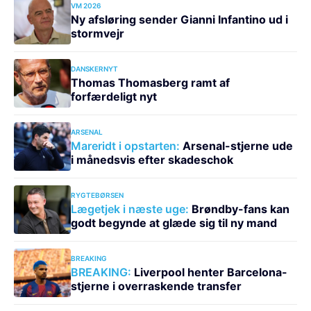
VM 2026
Ny afsløring sender Gianni Infantino ud i
stormvejr
DANSKERNYT
Thomas Thomasberg ramt af
forfærdeligt nyt
ARSENAL
Mareridt i opstarten:
Arsenal-stjerne ude
i månedsvis efter skadeschok
RYGTEBØRSEN
Lægetjek i næste uge:
Brøndby-fans kan
godt begynde at glæde sig til ny mand
BREAKING
BREAKING:
Liverpool henter Barcelona-
stjerne i overraskende transfer