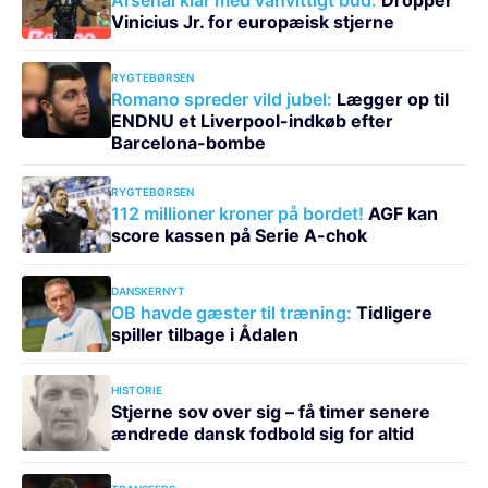
Vinicius Jr. for europæisk stjerne
RYGTEBØRSEN
Romano spreder vild jubel:
Lægger op til
ENDNU et Liverpool-indkøb efter
Barcelona-bombe
RYGTEBØRSEN
112 millioner kroner på bordet!
AGF kan
score kassen på Serie A-chok
DANSKERNYT
OB havde gæster til træning:
Tidligere
spiller tilbage i Ådalen
HISTORIE
Stjerne sov over sig – få timer senere
ændrede dansk fodbold sig for altid