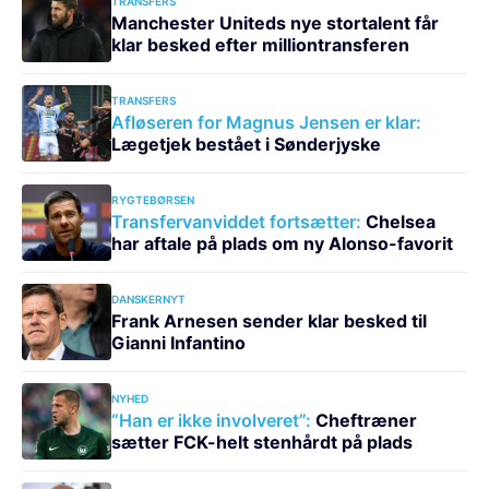
TRANSFERS
Manchester Uniteds nye stortalent får
klar besked efter milliontransferen
TRANSFERS
Afløseren for Magnus Jensen er klar:
Lægetjek bestået i Sønderjyske
RYGTEBØRSEN
Transfervanviddet fortsætter:
Chelsea
har aftale på plads om ny Alonso-favorit
DANSKERNYT
Frank Arnesen sender klar besked til
Gianni Infantino
NYHED
“Han er ikke involveret”:
Cheftræner
sætter FCK-helt stenhårdt på plads