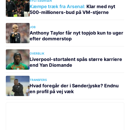
RYGTEBØRSEN
Kæmpe træk fra Arsenal:
Klar med nyt
500-millioners-bud på VM-stjerne
JOB
Anthony Taylor får nyt topjob kun to uger
efter dommerstop
OVERBLIK
Liverpool-stortalent spås større karriere
end Yan Diomande
TRANSFERS
Hvad foregår der i Sønderjyske? Endnu
en profil på vej væk