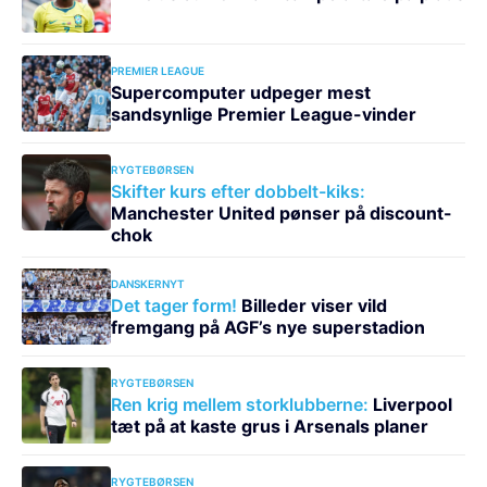
PREMIER LEAGUE
Supercomputer udpeger mest
sandsynlige Premier League-vinder
RYGTEBØRSEN
Skifter kurs efter dobbelt-kiks:
Manchester United pønser på discount-
chok
DANSKERNYT
Det tager form!
Billeder viser vild
fremgang på AGF’s nye superstadion
RYGTEBØRSEN
Ren krig mellem storklubberne:
Liverpool
tæt på at kaste grus i Arsenals planer
RYGTEBØRSEN