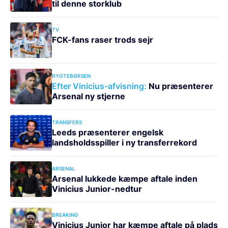
til denne storklub
TV
FCK-fans raser trods sejr
RYGTEBØRSEN
Efter Vinicius-afvisning:
Nu præsenterer
Arsenal ny stjerne
TRANSFERS
Leeds præsenterer engelsk
landsholdsspiller i ny transferrekord
ARSENAL
Arsenal lukkede kæmpe aftale inden
Vinicius Junior-nedtur
BREAKING
Vinicius Junior har kæmpe aftale på plads