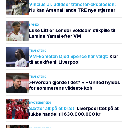
Vincius Jr. udløser transfer-eksplosion:
Nu kan Arsenal lande TRE nye stjerner
NYHED
Luke Littler sender voldsom stikpille til
Lamine Yamal efter VM
TRANSFERS
VM-kometen Djed Spence har valgt:
Klar
til at skifte til Liverpool
TRANSFERS
»Hvordan gjorde I det?!« – United hyldes
for sommerens vildeste køb
RYGTEBØRSEN
Sætter alt på ét bræt:
Liverpool tæt på at
lukke handel til 630.000.000 kr.