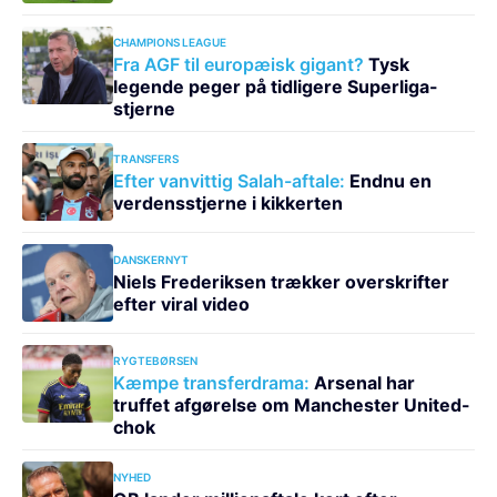
CHAMPIONS LEAGUE
Fra AGF til europæisk gigant?
Tysk
legende peger på tidligere Superliga-
stjerne
TRANSFERS
Efter vanvittig Salah-aftale:
Endnu en
verdensstjerne i kikkerten
DANSKERNYT
Niels Frederiksen trækker overskrifter
efter viral video
RYGTEBØRSEN
Kæmpe transferdrama:
Arsenal har
truffet afgørelse om Manchester United-
chok
NYHED