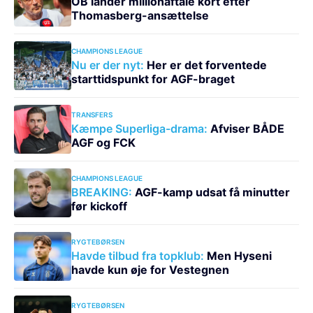
OB lander millionaftale kort efter
Thomasberg-ansættelse
CHAMPIONS LEAGUE
Nu er der nyt:
Her er det forventede
starttidspunkt for AGF-braget
TRANSFERS
Kæmpe Superliga-drama:
Afviser BÅDE
AGF og FCK
CHAMPIONS LEAGUE
BREAKING:
AGF-kamp udsat få minutter
før kickoff
RYGTEBØRSEN
Havde tilbud fra topklub:
Men Hyseni
havde kun øje for Vestegnen
RYGTEBØRSEN