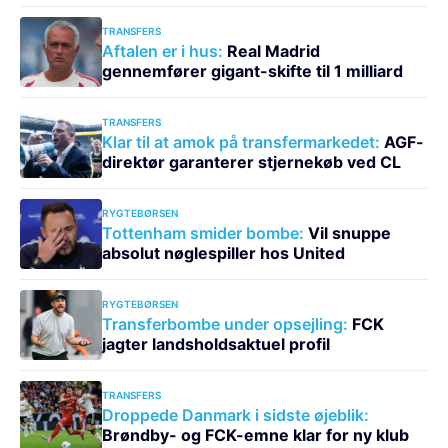
TRANSFERS
Aftalen er i hus:
Real Madrid
gennemfører gigant-skifte til 1 milliard
TRANSFERS
Klar til at amok på transfermarkedet:
AGF-
direktør garanterer stjernekøb ved CL
RYGTEBØRSEN
Tottenham smider bombe:
Vil snuppe
absolut nøglespiller hos United
RYGTEBØRSEN
Transferbombe under opsejling:
FCK
jagter landsholdsaktuel profil
TRANSFERS
Droppede Danmark i sidste øjeblik:
Brøndby- og FCK-emne klar for ny klub