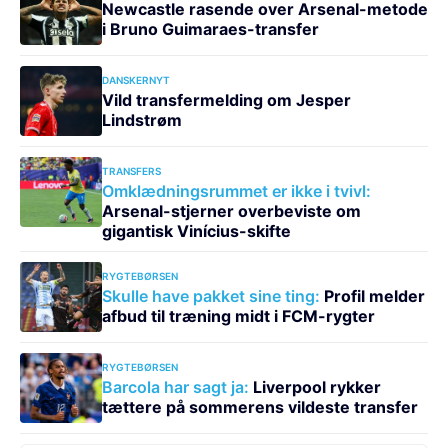
Newcastle rasende over Arsenal-metode
i Bruno Guimaraes-transfer
DANSKERNYT
Vild transfermelding om Jesper
Lindstrøm
TRANSFERS
Omklædningsrummet er ikke i tvivl:
Arsenal-stjerner overbeviste om
gigantisk Vinícius-skifte
RYGTEBØRSEN
Skulle have pakket sine ting:
Profil melder
afbud til træning midt i FCM-rygter
RYGTEBØRSEN
Barcola har sagt ja:
Liverpool rykker
tættere på sommerens vildeste transfer