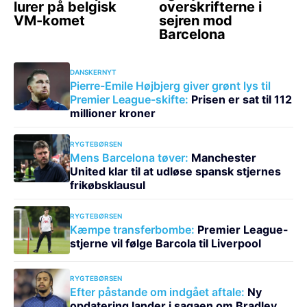
DANSKERNYT
Pierre-Emile Højbjerg giver grønt lys til
Premier League-skifte:
Prisen er sat til 112
millioner kroner
RYGTEBØRSEN
Mens Barcelona tøver:
Manchester
United klar til at udløse spansk stjernes
frikøbsklausul
RYGTEBØRSEN
Kæmpe transferbombe:
Premier League-
stjerne vil følge Barcola til Liverpool
RYGTEBØRSEN
Efter påstande om indgået aftale:
Ny
opdatering lander i sagaen om Bradley