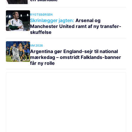
RYGTEBØRSEN
Skrinlægger jagten:
Arsenal og
Manchester United ramt af ny transfer-
skuffelse
VM 2026
Argentina gør England-sejr til national
mærkedag – omstridt Falklands-banner
får ny rolle