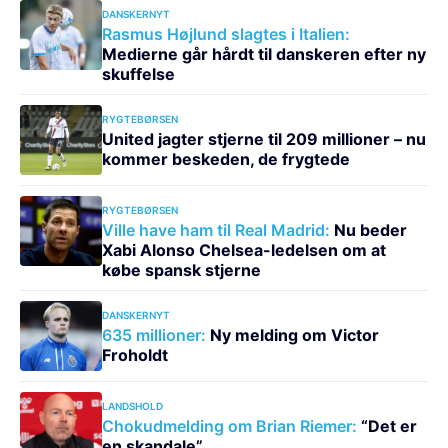
DANSKERNYT
Rasmus Højlund slagtes i Italien:
Medierne går hårdt til danskeren efter ny
skuffelse
RYGTEBØRSEN
United jagter stjerne til 209 millioner – nu
kommer beskeden, de frygtede
RYGTEBØRSEN
Ville have ham til Real Madrid:
Nu beder
Xabi Alonso Chelsea-ledelsen om at
købe spansk stjerne
DANSKERNYT
635 millioner:
Ny melding om Victor
Froholdt
LANDSHOLD
Chokudmelding om Brian Riemer:
“Det er
en skandale”