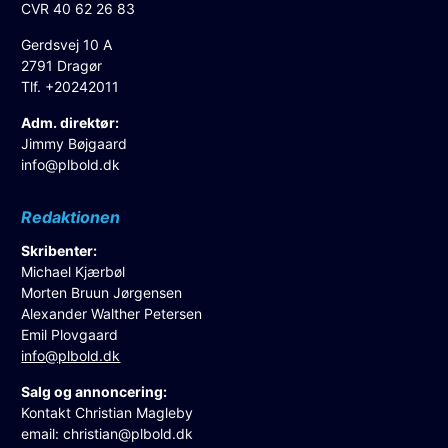
CVR 40 62 26 83
Gerdsvej 10 A
2791 Dragør
Tlf. +20242011
Adm. direktør:
Jimmy Bøjgaard
info@plbold.dk
Redaktionen
Skribenter:
Michael Kjærbøl
Morten Bruun Jørgensen
Alexander Walther Petersen
Emil Plovgaard
info@plbold.dk
Salg og annoncering:
Kontakt Christian Magleby
email:
christian@plbold.dk