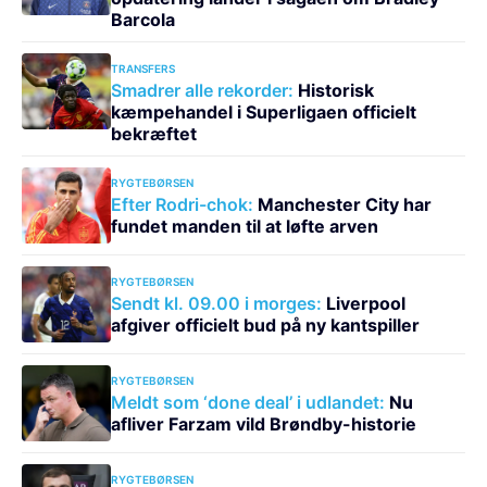
Barcola
TRANSFERS
Smadrer alle rekorder:
Historisk
kæmpehandel i Superligaen officielt
bekræftet
RYGTEBØRSEN
Efter Rodri-chok:
Manchester City har
fundet manden til at løfte arven
RYGTEBØRSEN
Sendt kl. 09.00 i morges:
Liverpool
afgiver officielt bud på ny kantspiller
RYGTEBØRSEN
Meldt som ‘done deal’ i udlandet:
Nu
afliver Farzam vild Brøndby-historie
RYGTEBØRSEN