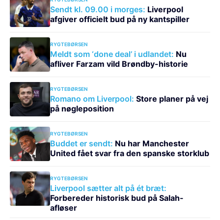
Sendt kl. 09.00 i morges:
Liverpool
afgiver officielt bud på ny kantspiller
RYGTEBØRSEN
Meldt som ‘done deal’ i udlandet:
Nu
afliver Farzam vild Brøndby-historie
RYGTEBØRSEN
Romano om Liverpool:
Store planer på vej
på nøgleposition
RYGTEBØRSEN
Buddet er sendt:
Nu har Manchester
United fået svar fra den spanske storklub
RYGTEBØRSEN
Liverpool sætter alt på ét bræt:
Forbereder historisk bud på Salah-
afløser