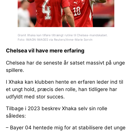
Granit Xhaka kan tilføre tiltrængt rutine til Chelsea-mandskabet.
Foto: IMAGN IMAGES via Reuters/Anne-Marie Sorvin
Chelsea vil have mere erfaring
Chelsea har de seneste år satset massivt på unge
spillere.
I Xhaka kan klubben hente en erfaren leder ind til
et ungt hold, præcis den rolle, han tidligere har
udfyldt med stor succes.
Tilbage i 2023 beskrev Xhaka selv sin rolle
således:
– Bayer 04 hentede mig for at stabilisere det unge