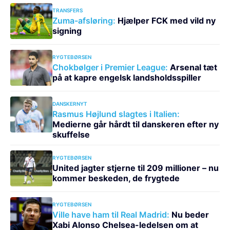
TRANSFERS
Zuma-afsløring:
Hjælper FCK med vild ny
signing
RYGTEBØRSEN
Chokbølger i Premier League:
Arsenal tæt
på at kapre engelsk landsholdsspiller
DANSKERNYT
Rasmus Højlund slagtes i Italien:
Medierne går hårdt til danskeren efter ny
skuffelse
RYGTEBØRSEN
United jagter stjerne til 209 millioner – nu
kommer beskeden, de frygtede
RYGTEBØRSEN
Ville have ham til Real Madrid:
Nu beder
Xabi Alonso Chelsea-ledelsen om at