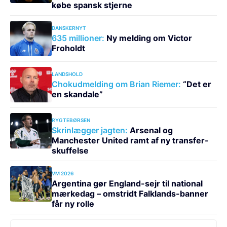
købe spansk stjerne
DANSKERNYT
635 millioner:
Ny melding om Victor
Froholdt
LANDSHOLD
Chokudmelding om Brian Riemer:
“Det er
en skandale”
RYGTEBØRSEN
Skrinlægger jagten:
Arsenal og
Manchester United ramt af ny transfer-
skuffelse
VM 2026
Argentina gør England-sejr til national
mærkedag – omstridt Falklands-banner
får ny rolle