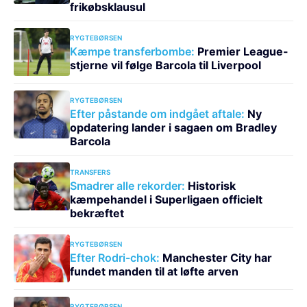
frikøbsklausul
RYGTEBØRSEN
Kæmpe transferbombe:
Premier League-
stjerne vil følge Barcola til Liverpool
RYGTEBØRSEN
Efter påstande om indgået aftale:
Ny
opdatering lander i sagaen om Bradley
Barcola
TRANSFERS
Smadrer alle rekorder:
Historisk
kæmpehandel i Superligaen officielt
bekræftet
RYGTEBØRSEN
Efter Rodri-chok:
Manchester City har
fundet manden til at løfte arven
RYGTEBØRSEN