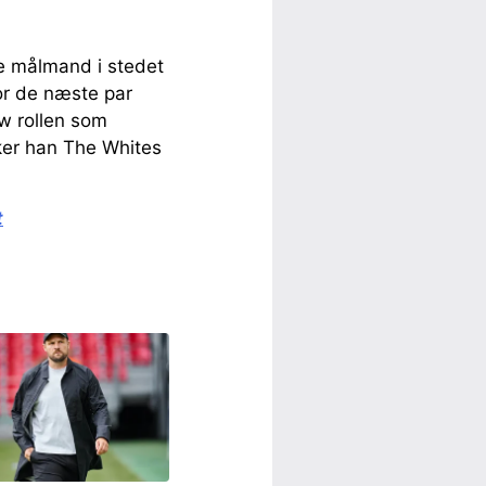
ke målmand i stedet
or de næste par
w rollen som
kker han The Whites
t