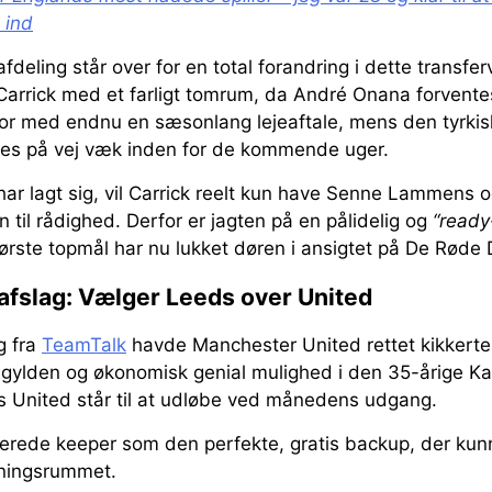
 ind
eling står over for en total forandring i dette transfer
Carrick med et farligt tomrum, da André Onana forventes
or med endnu en sæsonlang lejeaftale, mens den tyrki
des på vej væk inden for de kommende uger.
har lagt sig, vil Carrick reelt kun have Senne Lammens 
til rådighed. Derfor er jagten på en pålidelig og
“ready
ørste topmål har nu lukket døren i ansigtet på De Røde 
fslag: Vælger Leeds over United
g fra
TeamTalk
havde Manchester United rettet kikkert
gylden og økonomisk genial mulighed i den 35-årige Kar
 United står til at udløbe ved månedens udgang.
nerede keeper som den perfekte, gratis backup, der kun
dningsrummet.