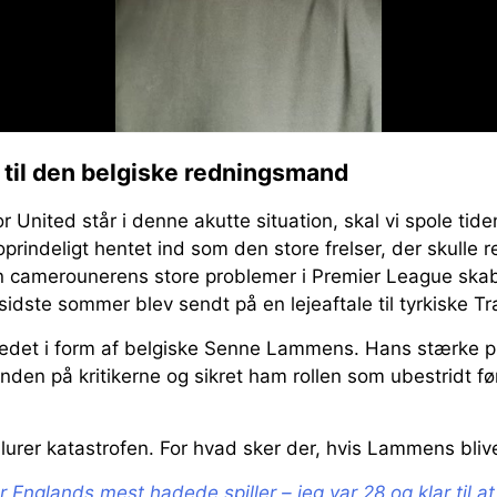
 til den belgiske redningsmand
or United står i denne akutte situation, skal vi spole tid
rindeligt hentet ind som den store frelser, der skulle r
n camerounerens store problemer i Premier League ska
sidste sommer blev sendt på en lejeaftale til tyrkiske T
edet i form af belgiske Senne Lammens. Hans stærke pr
nden på kritikerne og sikret ham rollen som ubestridt 
urer katastrofen. For hvad sker der, hvis Lammens bliv
r Englands mest hadede spiller – jeg var 28 og klar til at 