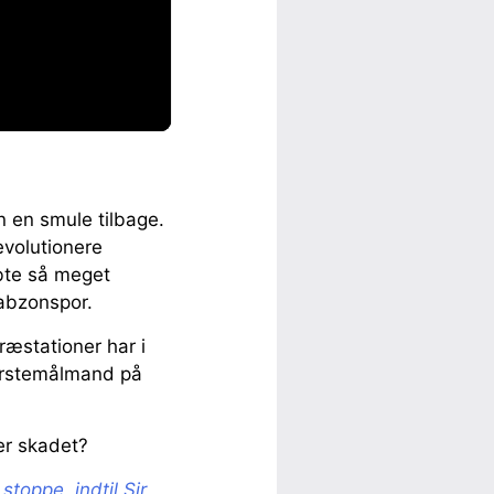
en en smule tilbage.
evolutionere
bte så meget
rabzonspor.
æstationer har i
førstemålmand på
er skadet?
stoppe, indtil Sir