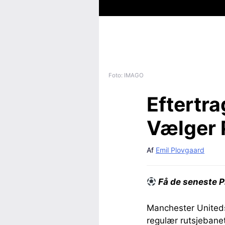
Foto: IMAGO
Eftertra
Vælger P
Af
Emil Plovgaard
Få de seneste P
Manchester Uniteds
regulær rutsjebane