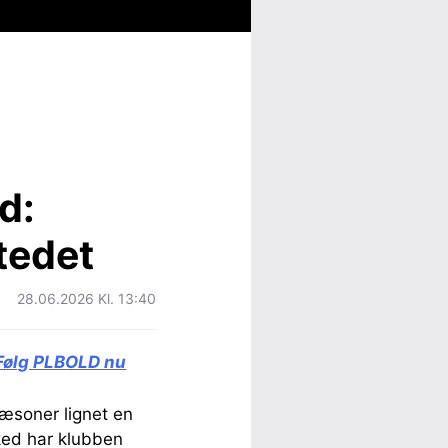
d:
tedet
28.06.2026 Kl. 13:40
Følg PLBOLD nu
sæsoner lignet en
ked har klubben