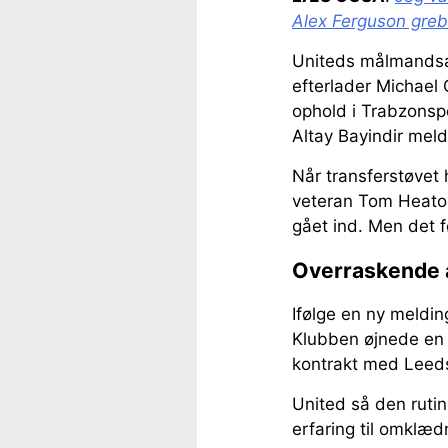
Alex Ferguson greb
Uniteds målmandsafd
efterlader Michael 
ophold i Trabzonsp
Altay Bayindir mel
Når transferstøvet 
veteran Tom Heaton 
gået ind. Men det f
Overraskende a
Ifølge en ny meldin
Klubben øjnede en 
kontrakt med Leeds
United så den ruti
erfaring til omklæ