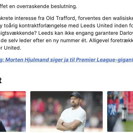
ffet en overraskende beslutning.
krete interesse fra Old Trafford, forventes den walisis
ny toårig kontraktforlængelse med Leeds United inden f
sigtsvækkende? Leeds kan ikke engang garantere Darlo
de selv leder efter en ny nummer ét. Alligevel foretræ
r United.
g:
Morten Hjulmand siger ja til Premier League-gigan
t