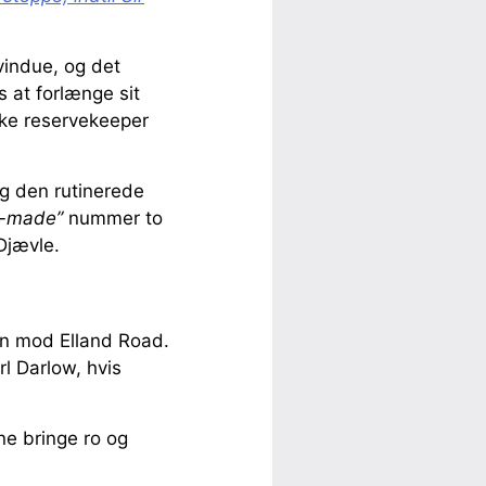
vindue, og det
 at forlænge sit
ske reservekeeper
og den rutinerede
-made”
nummer to
Djævle.
en mod Elland Road.
l Darlow, hvis
ne bringe ro og