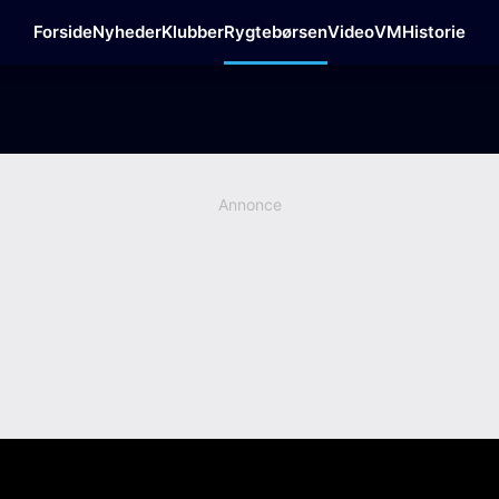
Forside
Nyheder
Klubber
Rygtebørsen
Video
VM
Historie
Annonce