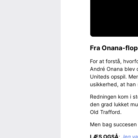
Fra Onana-flop
For at forstå, hvorf
André Onana blev op
Uniteds opspil. Me
usikkerhed, at han 
Redningen kom i st
den grad lukket mu
Old Trafford.
Men bag succesen l
LÆS OGSÅ
:
Jeg va