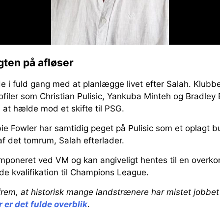
gten på afløser
e i fuld gang med at planlægge livet efter Salah. Klubbe
ofiler som Christian Pulisic, Yankuba Minteh og Bradley
 at hælde mod et skifte til PSG.
 Fowler har samtidig peget på Pulisic som et oplagt bud
f det tomrum, Salah efterlader.
mponeret ved VM og kan angiveligt hentes til en overkom
e kvalifikation til Champions League.
rem, at historisk mange landstrænere har mistet jobbet
 er det fulde overblik
.