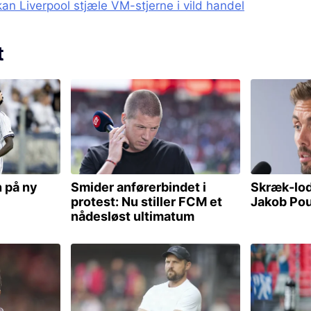
an Liverpool stjæle VM-stjerne i vild handel
t