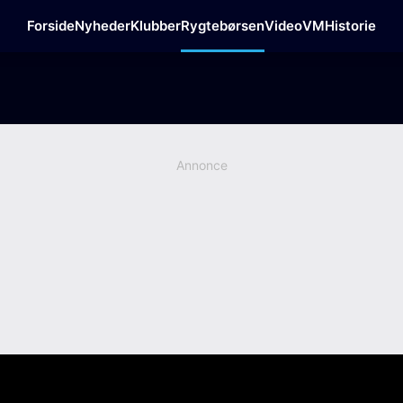
Forside
Nyheder
Klubber
Rygtebørsen
Video
VM
Historie
Annonce