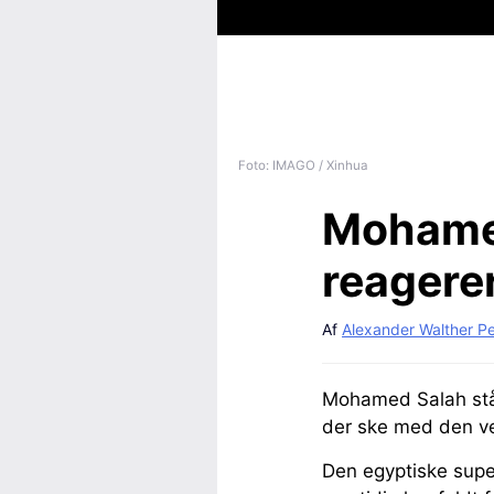
Foto: IMAGO / Xinhua
Mohamed
reagere
Af
Alexander Walther P
Mohamed Salah står
der ske med den v
Den egyptiske super