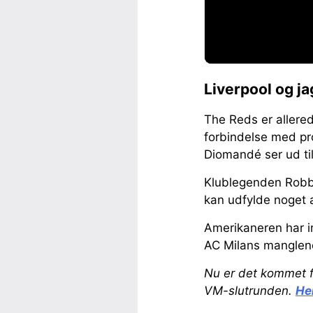
Liverpool og ja
The Reds er allered
forbindelse med pr
Diomandé ser ud til
Klublegenden Robbie
kan udfylde noget a
Amerikaneren har i
AC Milans manglend
Nu er det kommet f
VM-slutrunden.
Her