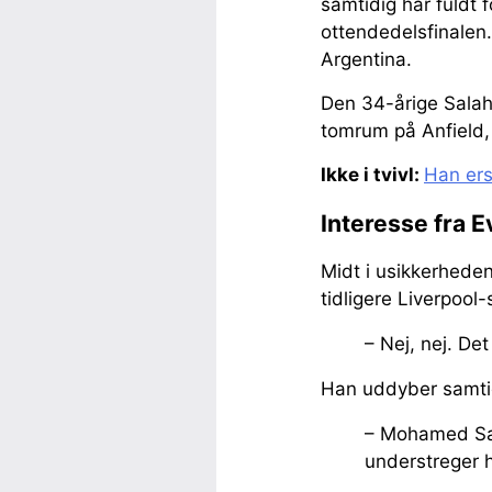
samtidig har fuldt f
ottendedelsfinale
Argentina.
Den 34-årige Salah 
tomrum på Anfield, 
Ikke i tvivl:
Han ers
Interesse fra 
Midt i usikkerhede
tidligere Liverpool
– Nej, nej. Det
Han uddyber samtidi
– Mohamed Sala
understreger 