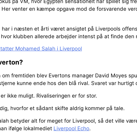
okus på VM, hvor Egypten sensationelt har spillet sig fre
n. Her venter en kæmpe opgave mod de forsvarende ver
har i næsten et årti været ansigtet på Liverpools offens
hvor klubben allerede arbejder intenst på at finde den r
tatter Mohamed Salah i Liverpool
Everton?
n om fremtiden blev Evertons manager David Moyes spu
-stjerne kunne ende hos den blå rival. Svaret var hurtigt 
 er ikke muligt. Rivaliseringen er for stor.
g, hvorfor et sådant skifte aldrig kommer på tale.
h betyder alt for meget for Liverpool, så det ville vær
han ifølge lokalmediet
Liverpool Echo
.