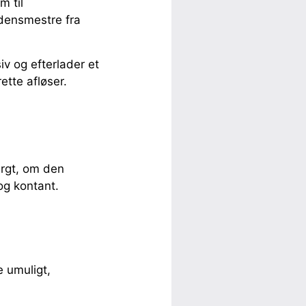
m til
densmestre fra
iv og efterlader et
ette afløser.
rgt, om den
og kontant.
e umuligt,