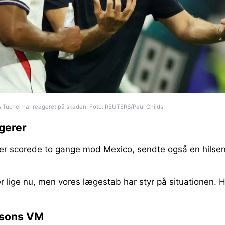
Tuchel har reageret på skaden. Foto: REUTERS/Paul Childs
gerer
er scorede to gange mod Mexico, sendte også en hilsen 
r lige nu, men vores lægestab har styr på situationen. H
rsons VM