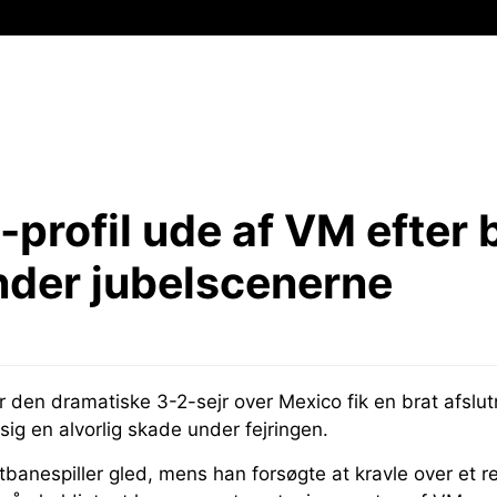
profil ude af VM efter 
nder jubelscenerne
r den dramatiske 3-2-sejr over Mexico fik en brat afslu
ig en alvorlig skade under fejringen.
banespiller gled, mens han forsøgte at kravle over et r