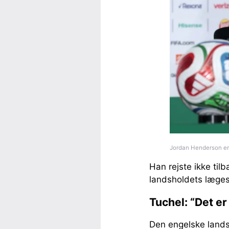
Jordan Henderson er
Han rejste ikke ti
landsholdets læges
Tuchel: “Det er 
Den engelske land