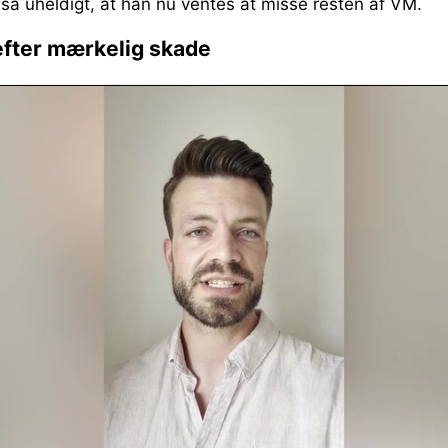
så uheldigt, at han nu ventes at misse resten af VM.
efter mærkelig skade