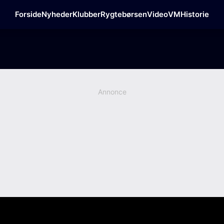
Forside
Nyheder
Klubber
Rygtebørsen
Video
VM
Historie
Annonce