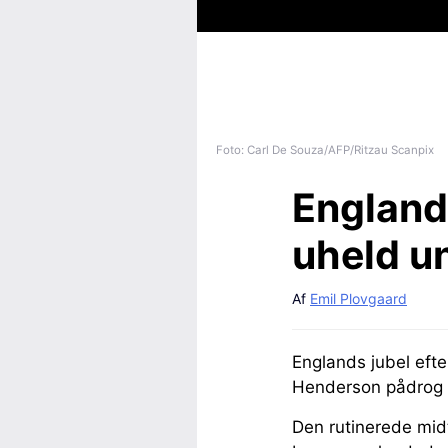
Foto: Carl De Souza/AFP/Ritzau Scanpix
England-
uheld u
Af
Emil Plovgaard
Englands jubel efte
Henderson pådrog s
Den rutinerede midt