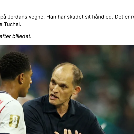
 på Jordans vegne. Han har skadet sit håndled. Det er re
e Tuchel.
efter billedet.