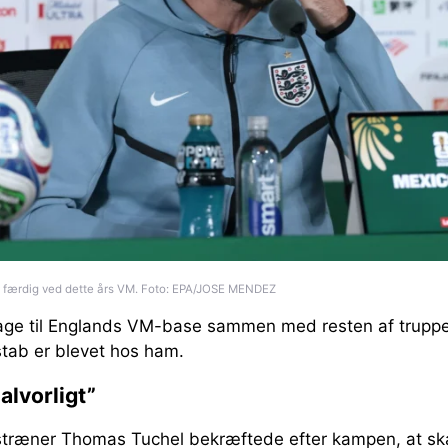
 færdig ved dette års VM. Foto: EPA/JOSE MENDEZ
lbage til Englands VM-base sammen med resten af trupp
tab er blevet hos ham.
alvorligt”
stræner Thomas Tuchel bekræftede efter kampen, at s