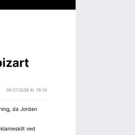
bizart
06.07.2026 Kl. 16:16
tning, da Jordan
eklameskilt ved