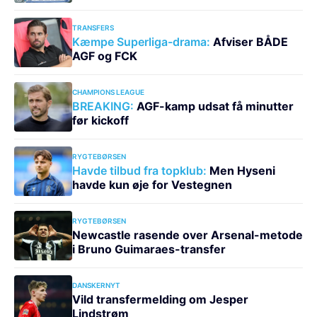
TRANSFERS
Kæmpe Superliga-drama:
Afviser BÅDE
AGF og FCK
CHAMPIONS LEAGUE
BREAKING:
AGF-kamp udsat få minutter
før kickoff
RYGTEBØRSEN
Havde tilbud fra topklub:
Men Hyseni
havde kun øje for Vestegnen
RYGTEBØRSEN
Newcastle rasende over Arsenal-metode
i Bruno Guimaraes-transfer
DANSKERNYT
Vild transfermelding om Jesper
Lindstrøm