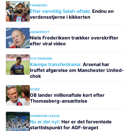
TRANSFERS
Efter vanvittig Salah-aftale:
Endnu en
verdensstjerne i kikkerten
DANSKERNYT
Niels Frederiksen trækker overskrifter
efter viral video
RYGTEBØRSEN
Kæmpe transferdrama:
Arsenal har
truffet afgørelse om Manchester United-
chok
NYHED
OB lander millionaftale kort efter
Thomasberg-ansættelse
CHAMPIONS LEAGUE
Nu er der nyt:
Her er det forventede
starttidspunkt for AGF-braget