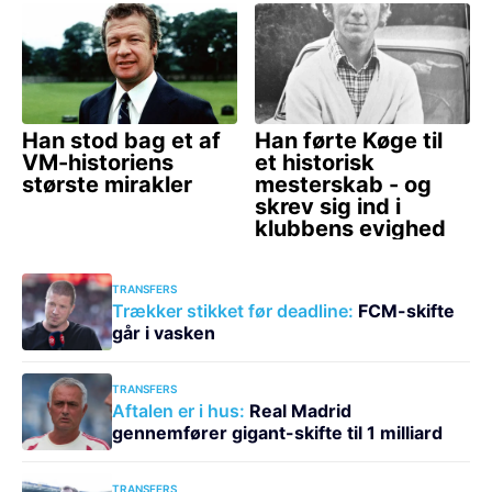
TRANSFERS
Trækker stikket før deadline:
FCM-skifte
går i vasken
TRANSFERS
Aftalen er i hus:
Real Madrid
gennemfører gigant-skifte til 1 milliard
TRANSFERS