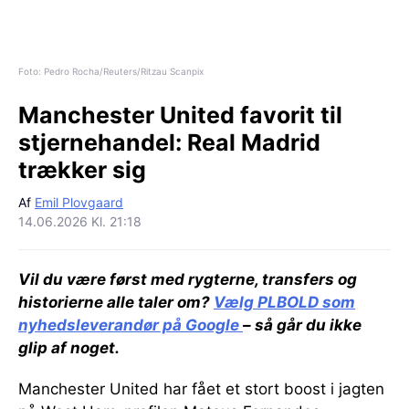
Foto: Pedro Rocha/Reuters/Ritzau Scanpix
Manchester United favorit til
stjernehandel:
Real Madrid
trækker sig
Af
Emil Plovgaard
14.06.2026 Kl. 21:18
Vil du være først med rygterne, transfers og
historierne alle taler om?
Vælg PLBOLD som
nyhedsleverandør på Google
– så går du ikke
glip af noget.
Manchester United har fået et stort boost i jagten