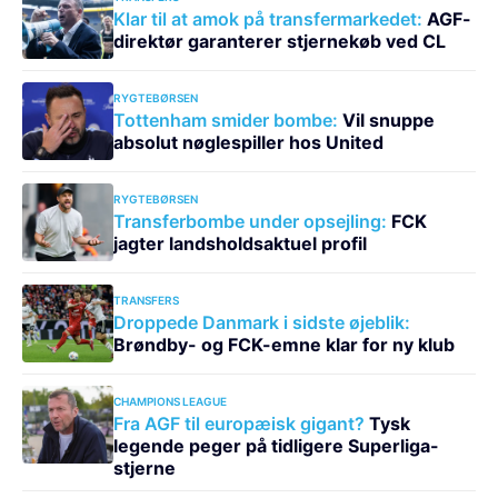
Klar til at amok på transfermarkedet:
AGF-
direktør garanterer stjernekøb ved CL
RYGTEBØRSEN
Tottenham smider bombe:
Vil snuppe
absolut nøglespiller hos United
RYGTEBØRSEN
Transferbombe under opsejling:
FCK
jagter landsholdsaktuel profil
TRANSFERS
Droppede Danmark i sidste øjeblik:
Brøndby- og FCK-emne klar for ny klub
CHAMPIONS LEAGUE
Fra AGF til europæisk gigant?
Tysk
legende peger på tidligere Superliga-
stjerne