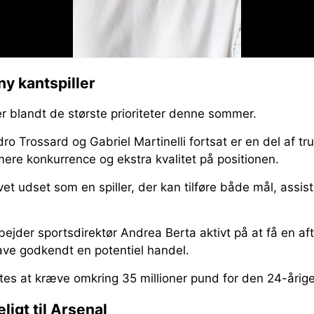
ny kantspiller
r blandt de største prioriteter denne sommer.
 Trossard og Gabriel Martinelli fortsat er en del af tr
mere konkurrence og ekstra kvalitet på positionen.
vet udset som en spiller, der kan tilføre både mål, assists 
bejder sportsdirektør Andrea Berta aktivt på at få en af
ave godkendt en potentiel handel.
tes at kræve omkring 35 millioner pund for den 24-årig
eligt til Arsenal