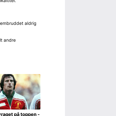
altitel.
nnembruddet aldrig
lt andre