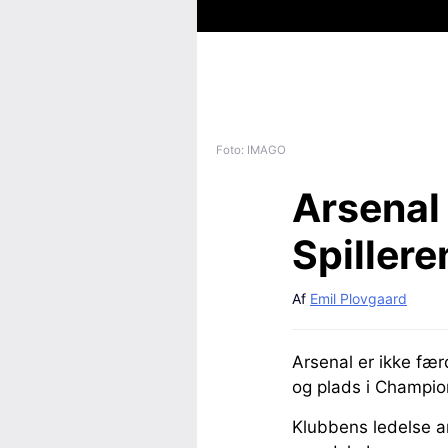
Foto: IMAGO
Arsenal 
Spillere
Af
Emil Plovgaard
Arsenal er ikke fæ
og plads i Champio
Klubbens ledelse arb