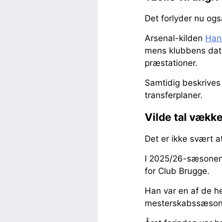
Det forlyder nu også
Arsenal-kilden
Han
mens klubbens data
præstationer.
Samtidig beskrives
transferplaner.
Vilde tal vække
Det er ikke svært at
I 2025/26-sæsonen 
for Club Brugge.
Han var en af de hel
mesterskabssæson