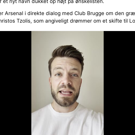
 et nyt navn dukket op højt på ønskelisten.
r er Arsenal i direkte dialog med Club Brugge om den gr
hristos Tzolis, som angiveligt drømmer om et skifte til 