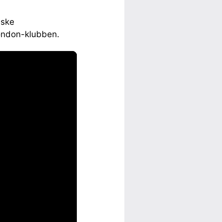
æske
London-klubben.