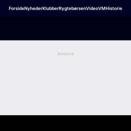
Forside
Nyheder
Klubber
Rygtebørsen
Video
VM
Historie
Annonce