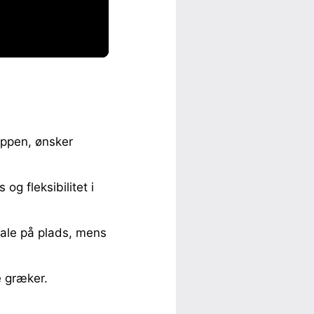
uppen, ønsker
og fleksibilitet i
tale på plads, mens
e græker.