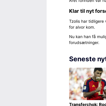
Året forinden var h
Klar til nyt for
Tzolis har tidliger
for alvor kom.
Nu kan han få mulig
forudsætninger.
Seneste ny