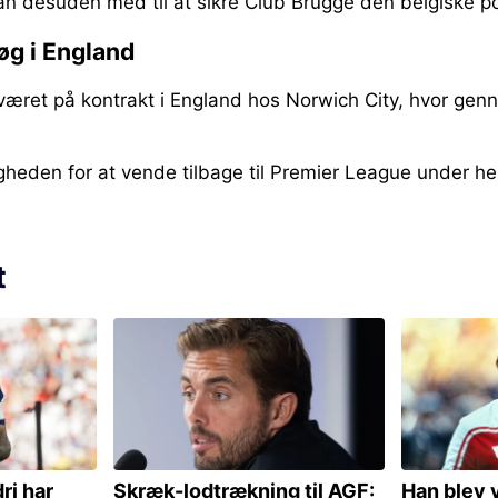
an desuden med til at sikre Club Brugge den belgiske pok
søg i England
e været på kontrakt i England hos Norwich City, hvor ge
heden for at vende tilbage til Premier League under he
t