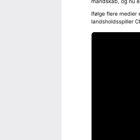
mandskab, og nu er
Ifølge flere medie
landsholdsspiller C