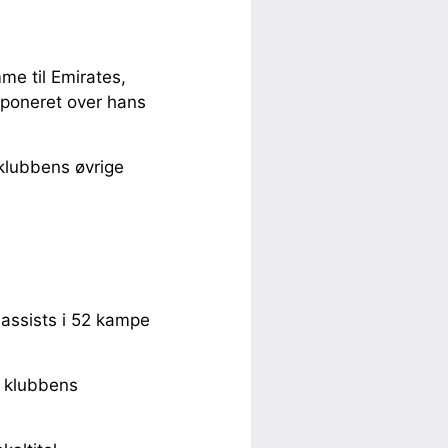
mme til Emirates,
poneret over hans
klubbens øvrige
assists i 52 kampe
 i klubbens