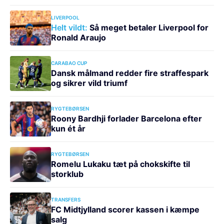
LIVERPOOL
Helt vildt:
Så meget betaler Liverpool for
Ronald Araujo
CARABAO CUP
Dansk målmand redder fire straffespark
og sikrer vild triumf
RYGTEBØRSEN
Roony Bardhji forlader Barcelona efter
kun ét år
RYGTEBØRSEN
Romelu Lukaku tæt på chokskifte til
storklub
TRANSFERS
FC Midtjylland scorer kassen i kæmpe
salg