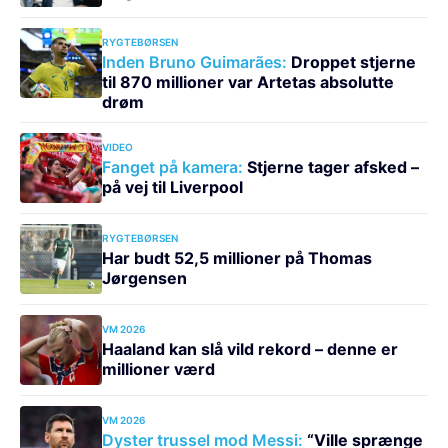
RYGTEBØRSEN
Inden Bruno Guimarães:
Droppet stjerne
til 870 millioner var Artetas absolutte
drøm
VIDEO
Fanget på kamera:
Stjerne tager afsked –
på vej til Liverpool
RYGTEBØRSEN
Har budt 52,5 millioner på Thomas
Jørgensen
VM 2026
Haaland kan slå vild rekord – denne er
millioner værd
VM 2026
Dyster trussel mod Messi:
“Ville sprænge