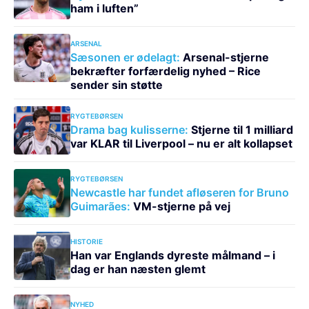
ham i luften”
ARSENAL
Sæsonen er ødelagt:
Arsenal-stjerne
bekræfter forfærdelig nyhed – Rice
sender sin støtte
RYGTEBØRSEN
Drama bag kulisserne:
Stjerne til 1 milliard
var KLAR til Liverpool – nu er alt kollapset
RYGTEBØRSEN
Newcastle har fundet afløseren for Bruno
Guimarães:
VM-stjerne på vej
HISTORIE
Han var Englands dyreste målmand – i
dag er han næsten glemt
NYHED