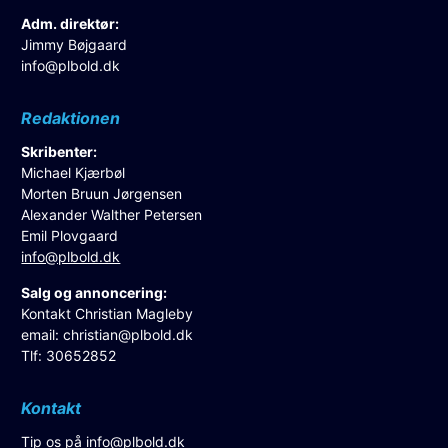
Adm. direktør:
Jimmy Bøjgaard
info@plbold.dk
Redaktionen
Skribenter:
Michael Kjærbøl
Morten Bruun Jørgensen
Alexander Walther Petersen
Emil Plovgaard
info@plbold.dk
Salg og annoncering:
Kontakt Christian Magleby
email:
christian@plbold.dk
Tlf: 30652852
Kontakt
Tip os på
info@plbold.dk