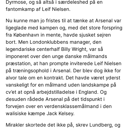
Dyrmose, og så altså i særdeleshed på en
fantomkamp af Leif Nielsen.
Nu kunne man jo fristes til at tænke at Arsenal var
ligeglade med kampen og, med det store forspring
fra København in mente, havde sjusket sejren
bort. Men Londonklubbens manager, den
legendariske centerhalf Billy Wright, var så
imponeret over den unge danske målmands
præstation, at han prompte inviterede Leif Nielsen
på træningsophold i Arsenal. Der blev dog ikke for
alvor tale om en kontrakt. Det havde været yderst
vanskeligt for en målmand uden landskampe på
cv’et at opnå arbejdstilladelse i England. Og
desuden rådede Arsenal på det tidspunkt i
forvejen over en verdensklassemålmand i den
walisiske kæmpe Jack Kelsey.
Mirakler skortede det ikke på, skrev Lundberg, og