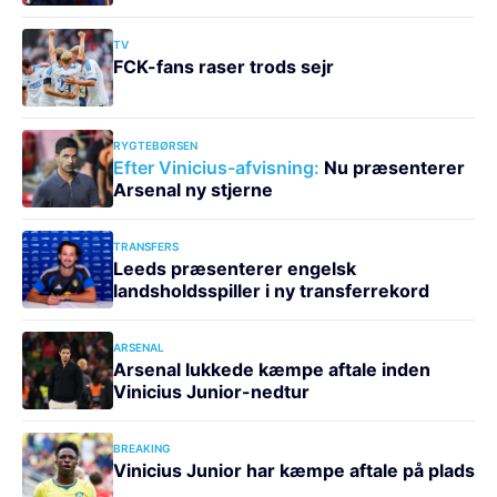
TV
FCK-fans raser trods sejr
RYGTEBØRSEN
Efter Vinicius-afvisning:
Nu præsenterer
Arsenal ny stjerne
TRANSFERS
Leeds præsenterer engelsk
landsholdsspiller i ny transferrekord
ARSENAL
Arsenal lukkede kæmpe aftale inden
Vinicius Junior-nedtur
BREAKING
Vinicius Junior har kæmpe aftale på plads