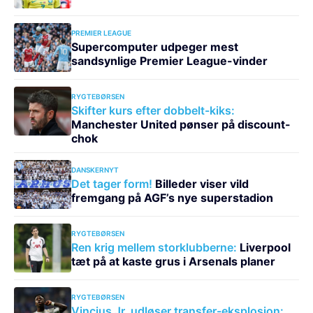
PREMIER LEAGUE
Supercomputer udpeger mest
sandsynlige Premier League-vinder
RYGTEBØRSEN
Skifter kurs efter dobbelt-kiks:
Manchester United pønser på discount-
chok
DANSKERNYT
Det tager form!
Billeder viser vild
fremgang på AGF’s nye superstadion
RYGTEBØRSEN
Ren krig mellem storklubberne:
Liverpool
tæt på at kaste grus i Arsenals planer
RYGTEBØRSEN
Vincius Jr. udløser transfer-eksplosion: