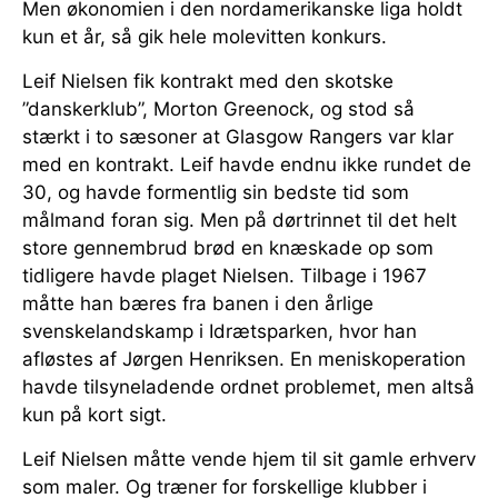
Men økonomien i den nordamerikanske liga holdt
kun et år, så gik hele molevitten konkurs.
Leif Nielsen fik kontrakt med den skotske
”danskerklub”, Morton Greenock, og stod så
stærkt i to sæsoner at Glasgow Rangers var klar
med en kontrakt. Leif havde endnu ikke rundet de
30, og havde formentlig sin bedste tid som
målmand foran sig. Men på dørtrinnet til det helt
store gennembrud brød en knæskade op som
tidligere havde plaget Nielsen. Tilbage i 1967
måtte han bæres fra banen i den årlige
svenskelandskamp i Idrætsparken, hvor han
afløstes af Jørgen Henriksen. En meniskoperation
havde tilsyneladende ordnet problemet, men altså
kun på kort sigt.
Leif Nielsen måtte vende hjem til sit gamle erhverv
som maler. Og træner for forskellige klubber i