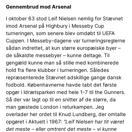
Gennembrud mod Arsenal
I oktober 63 stod Leif Nielsen nemlig for Stævnet
imod Arsenal på Highbury i Messeby Cup
turneringen, som senere blev omdøbt til UEFA
Cuppen. I Messeby-dagene var turneringsreglerne
sådan indrettet, at kun større europæiske byer –
de såkaldte messebyer – kunne deltage. Til
gengæld kunne man så stille med kombinerede
hold fra flere klubber i turneringen. Således
repræsenterede Stævnet adskillige gange dansk
fodbold. Københavnerne havde tabt det første
opgør i Idrætsparken med hele 1-7 til the Gunners.
Så der var lagt op til en snitter af de større, da
man gæstede London i returkampen. Jeg
overlader her ordet til Knud Lundberg, der omtalte
opgøret i Aktuelt i 1967:
”Leif Nielsen har tit været
det meste – eller omtrent det meste – vi kunne