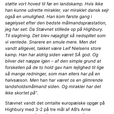
støtte vort hoved til før en landskamp. Hvis ikke
han kunne udrette mirakler, var miraklet dansk sejr
også en umulighed. Han kom første gang i
søgelyset efter den bedste målmandspræstation,
jeg har set: Da Stævnet stillede op på Highbury.
Til slagtning. Det blev nøjagtigt så nedspillet som
vi ventede. Snarere en smule mere. Men det
vandt alligevel, takket være Leif Nielsens store
kamp. Han har aldrig siden været SÅ god. Og
bliver det næppe igen – af den simple grund at
forskellen på de to hold gav ham lejlighed til lige
så mange redninger, som man ellers har på en
halvsæson. Men han har været os en glimrende
landsholdsmålmand siden. Og mirakler har det
ikke skortet på”
.
Stævnet vandt det omtalte europæiske opgør på
Highbury med 3-2 på tre mål af AB’s Arne