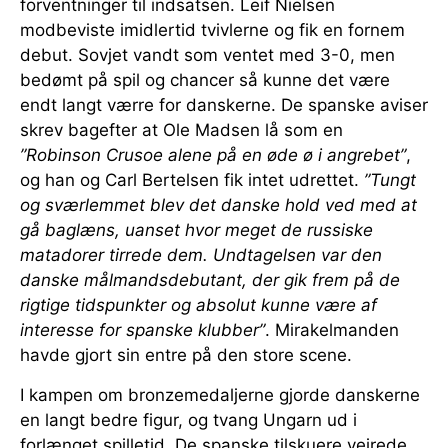
forventninger til indsatsen. Leif Nielsen
modbeviste imidlertid tvivlerne og fik en fornem
debut. Sovjet vandt som ventet med 3-0, men
bedømt på spil og chancer så kunne det være
endt langt værre for danskerne. De spanske aviser
skrev bagefter at Ole Madsen lå som en
”Robinson Crusoe alene på en øde ø i angrebet”
,
og han og Carl Bertelsen fik intet udrettet.
”Tungt
og sværlemmet blev det danske hold ved med at
gå baglæns, uanset hvor meget de russiske
matadorer tirrede dem. Undtagelsen var den
danske målmandsdebutant, der gik frem på de
rigtige tidspunkter og absolut kunne være af
interesse for spanske klubber”
. Mirakelmanden
havde gjort sin entre på den store scene.
I kampen om bronzemedaljerne gjorde danskerne
en langt bedre figur, og tvang Ungarn ud i
forlænget spilletid. De spanske tilskuere vejrede