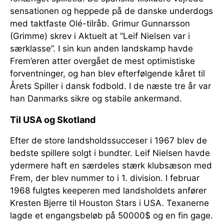
sensationen og heppede på de danske underdogs
med taktfaste Olé-tilråb. Grimur Gunnarsson
(Grimme) skrev i Aktuelt at ”Leif Nielsen var i
særklasse”. I sin kun anden landskamp havde
Frem’eren atter overgået de mest optimistiske
forventninger, og han blev efterfølgende kåret til
Årets Spiller i dansk fodbold. I de næste tre år var
han Danmarks sikre og stabile ankermand.
Til USA og Skotland
Efter de store landsholdssucceser i 1967 blev de
bedste spillere solgt i bundter. Leif Nielsen havde
ydermere haft en særdeles stærk klubsæson med
Frem, der blev nummer to i 1. division. I februar
1968 fulgtes keeperen med landsholdets anfører
Kresten Bjerre til Houston Stars i USA. Texanerne
lagde et engangsbeløb på 50000$ og en fin gage.