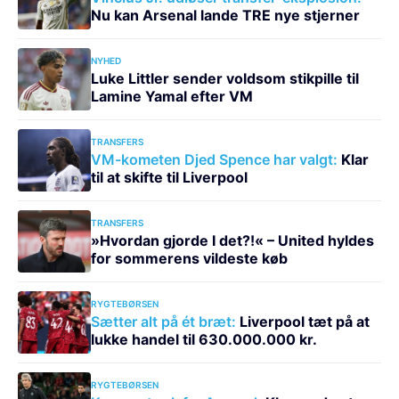
Nu kan Arsenal lande TRE nye stjerner
NYHED
Luke Littler sender voldsom stikpille til
Lamine Yamal efter VM
TRANSFERS
VM-kometen Djed Spence har valgt:
Klar
til at skifte til Liverpool
TRANSFERS
»Hvordan gjorde I det?!« – United hyldes
for sommerens vildeste køb
RYGTEBØRSEN
Sætter alt på ét bræt:
Liverpool tæt på at
lukke handel til 630.000.000 kr.
RYGTEBØRSEN