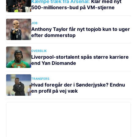
Kæmpe træk fra Arsenal:
Klar med nyt
500-millioners-bud på VM-stjerne
JOB
Anthony Taylor får nyt topjob kun to uger
efter dommerstop
OVERBLIK
Liverpool-stortalent spås større karriere
end Yan Diomande
TRANSFERS
Hvad foregår der i Sønderjyske? Endnu
en profil på vej væk