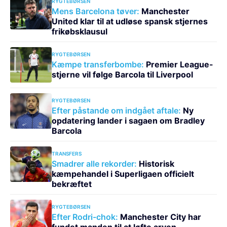
RYGTEBØRSEN
Mens Barcelona tøver:
Manchester
United klar til at udløse spansk stjernes
frikøbsklausul
RYGTEBØRSEN
Kæmpe transferbombe:
Premier League-
stjerne vil følge Barcola til Liverpool
RYGTEBØRSEN
Efter påstande om indgået aftale:
Ny
opdatering lander i sagaen om Bradley
Barcola
TRANSFERS
Smadrer alle rekorder:
Historisk
kæmpehandel i Superligaen officielt
bekræftet
RYGTEBØRSEN
Efter Rodri-chok:
Manchester City har
fundet manden til at løfte arven