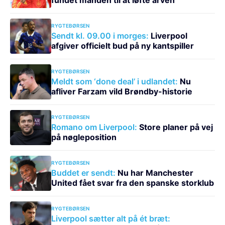
RYGTEBØRSEN
Sendt kl. 09.00 i morges:
Liverpool
afgiver officielt bud på ny kantspiller
RYGTEBØRSEN
Meldt som ‘done deal’ i udlandet:
Nu
afliver Farzam vild Brøndby-historie
RYGTEBØRSEN
Romano om Liverpool:
Store planer på vej
på nøgleposition
RYGTEBØRSEN
Buddet er sendt:
Nu har Manchester
United fået svar fra den spanske storklub
RYGTEBØRSEN
Liverpool sætter alt på ét bræt: