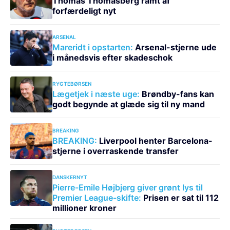
Thomas Thomasberg ramt af
forfærdeligt nyt
ARSENAL
Mareridt i opstarten:
Arsenal-stjerne ude
i månedsvis efter skadeschok
RYGTEBØRSEN
Lægetjek i næste uge:
Brøndby-fans kan
godt begynde at glæde sig til ny mand
BREAKING
BREAKING:
Liverpool henter Barcelona-
stjerne i overraskende transfer
DANSKERNYT
Pierre-Emile Højbjerg giver grønt lys til
Premier League-skifte:
Prisen er sat til 112
millioner kroner