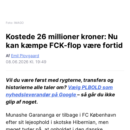
Foto: IMAGO
Kostede 26 millioner kroner:
Nu
kan kæmpe FCK-flop være fortid
Af
Emil Plovgaard
08.06.2026 Kl. 19:49
Vil du være først med rygterne, transfers og
historierne alle taler om?
Vælg PLBOLD som
nyhedsleverandør på Google
– så går du ikke
glip af noget.
Munashe Garananga er tilbage i FC København
efter sit lejeophold i skotske Hibernian, men
meget tyder på, at opholdet i den danske