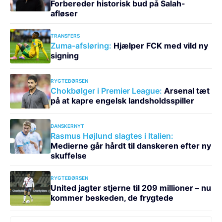
Forbereder historisk bud på Salah-
afløser
TRANSFERS
Zuma-afsløring:
Hjælper FCK med vild ny
signing
RYGTEBØRSEN
Chokbølger i Premier League:
Arsenal tæt
på at kapre engelsk landsholdsspiller
DANSKERNYT
Rasmus Højlund slagtes i Italien:
Medierne går hårdt til danskeren efter ny
skuffelse
RYGTEBØRSEN
United jagter stjerne til 209 millioner – nu
kommer beskeden, de frygtede