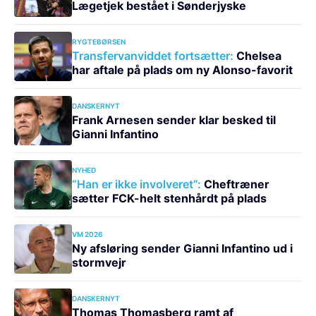
Lægetjek bestået i Sønderjyske
RYGTEBØRSEN
Transfervanviddet fortsætter:
Chelsea
har aftale på plads om ny Alonso-favorit
DANSKERNYT
Frank Arnesen sender klar besked til
Gianni Infantino
NYHED
“Han er ikke involveret”:
Cheftræner
sætter FCK-helt stenhårdt på plads
VM 2026
Ny afsløring sender Gianni Infantino ud i
stormvejr
DANSKERNYT
Thomas Thomasberg ramt af