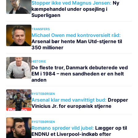
Stopper ikke ved Magnus Jensen:
Ny
kæmpehandel under opsejling i
Superligaen
TRANSFERS
Michael Owen med kontroversielt råd:
Arsenal bør hente Man Utd-stjerne til
350 millioner
HISTORIE
De fleste tror, Danmark debuterede ved
EM i 1984 – men sandheden er en helt
anden
RYGTEBØRSEN
Arsenal klar med vanvittigt bud:
Dropper
Vinicius Jr. for europæisk stjerne
RYGTEBØRSEN
Romano spreder vild jubel:
Lægger op til
ENDNU et Liverpool-indkøb efter