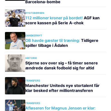
Barcelona-bombe
RYGTEBØRSEN
112 millioner kroner på bordet!
AGF kan
score kassen på Serie A-chok
DANSKERNYT
OB havde gæster til træning:
Tidligere
spiller tilbage i Ådalen
HISTORIE
Stjerne sov over sig – få timer senere
ændrede dansk fodbold sig for altid
TRANSFERS
Manchester Uniteds nye stortalent får
klar besked efter milliontransferen
TRANSFERS
Afløseren for Magnus Jensen er klar: