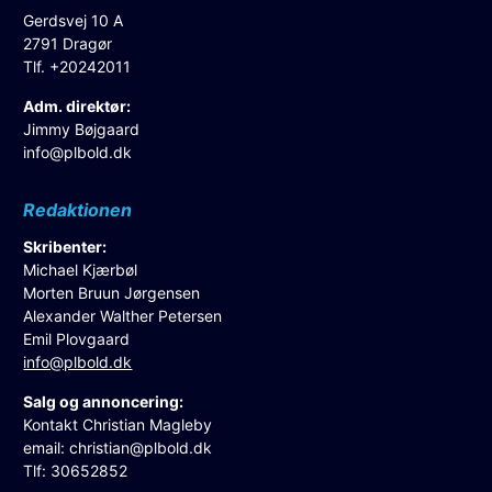
Gerdsvej 10 A
2791 Dragør
Tlf. +20242011
Adm. direktør:
Jimmy Bøjgaard
info@plbold.dk
Redaktionen
Skribenter:
Michael Kjærbøl
Morten Bruun Jørgensen
Alexander Walther Petersen
Emil Plovgaard
info@plbold.dk
Salg og annoncering:
Kontakt Christian Magleby
email:
christian@plbold.dk
Tlf: 30652852