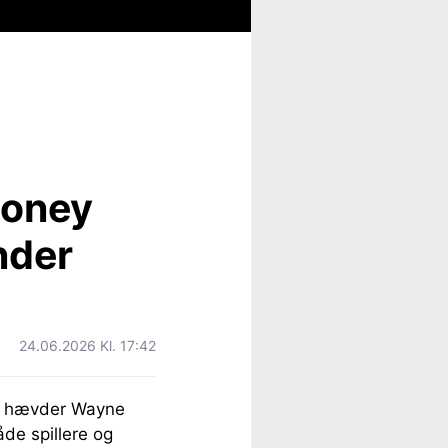
oney
nder
24.06.2026 Kl. 17:42
nu hævder Wayne
åde spillere og