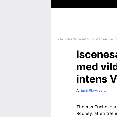
Foto: Peter Cziborra/Reuters/Ritzau Scanp
Iscenes
med vil
intens V
Af
Emil Plovgaard
Thomas Tuchel har 
Rooney, at en træni