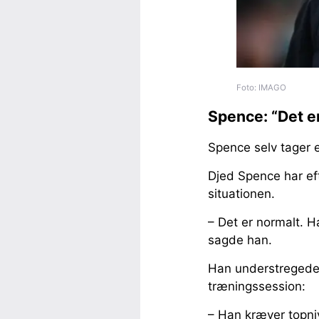
Foto: IMAGO
Spence: “Det e
Spence selv tager 
Djed Spence har eft
situationen.
– Det er normalt. H
sagde han.
Han understregede 
træningssession:
– Han kræver topni