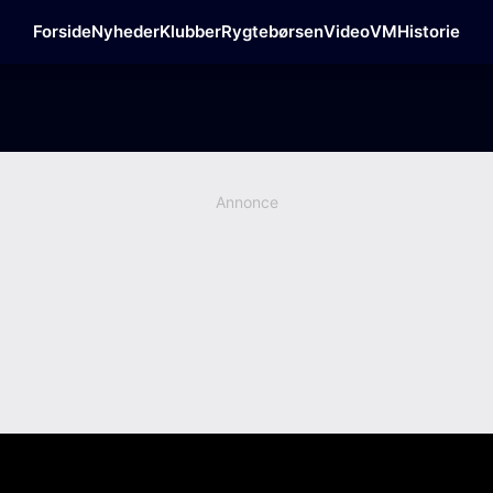
Forside
Nyheder
Klubber
Rygtebørsen
Video
VM
Historie
Annonce