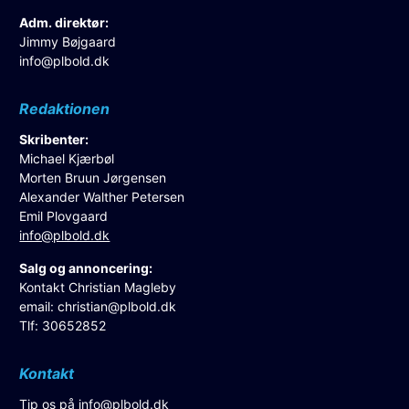
Adm. direktør:
Jimmy Bøjgaard
info@plbold.dk
Redaktionen
Skribenter:
Michael Kjærbøl
Morten Bruun Jørgensen
Alexander Walther Petersen
Emil Plovgaard
info@plbold.dk
Salg og annoncering:
Kontakt Christian Magleby
email:
christian@plbold.dk
Tlf: 30652852
Kontakt
Tip os på
info@plbold.dk