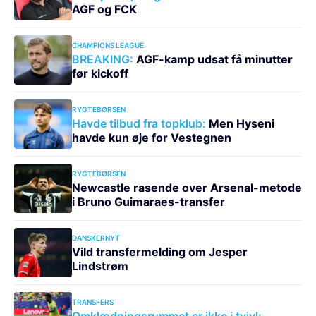
AGF og FCK
CHAMPIONS LEAGUE
BREAKING:
AGF-kamp udsat få minutter
før kickoff
RYGTEBØRSEN
Havde tilbud fra topklub:
Men Hyseni
havde kun øje for Vestegnen
RYGTEBØRSEN
Newcastle rasende over Arsenal-metode
i Bruno Guimaraes-transfer
DANSKERNYT
Vild transfermelding om Jesper
Lindstrøm
TRANSFERS
Omklædningsrummet er ikke i tvivl: