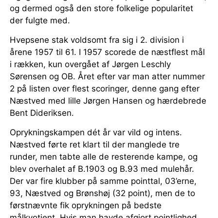
og dermed også den store folkelige popularitet
der fulgte med.
Hvepsene stak voldsomt fra sig i 2. division i
årene 1957 til 61. I 1957 scorede de næstflest mål
i rækken, kun overgået af Jørgen Leschly
Sørensen og OB. Året efter var man atter nummer
2 på listen over flest scoringer, denne gang efter
Næstved med lille Jørgen Hansen og hærdebrede
Bent Dideriksen.
Oprykningskampen dét år var vild og intens.
Næstved førte ret klart til der manglede tre
runder, men tabte alle de resterende kampe, og
blev overhalet af B.1903 og B.93 med mulehår.
Der var fire klubber på samme pointtal, 03’erne,
93, Næstved og Brønshøj (32 point), men de to
førstnævnte fik oprykningen på bedste
målkvotient. Hvis man havde afgjort pointlighed