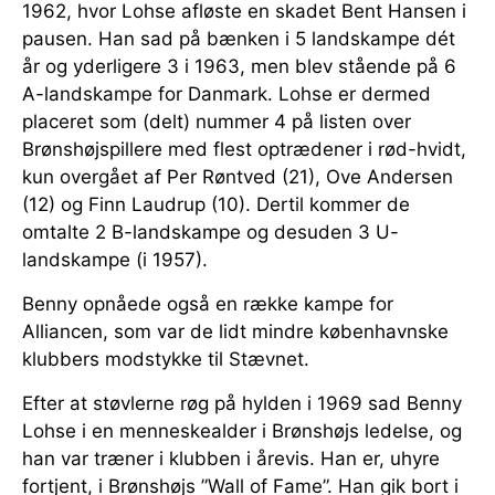
1962, hvor Lohse afløste en skadet Bent Hansen i
pausen. Han sad på bænken i 5 landskampe dét
år og yderligere 3 i 1963, men blev stående på 6
A-landskampe for Danmark. Lohse er dermed
placeret som (delt) nummer 4 på listen over
Brønshøjspillere med flest optrædener i rød-hvidt,
kun overgået af Per Røntved (21), Ove Andersen
(12) og Finn Laudrup (10). Dertil kommer de
omtalte 2 B-landskampe og desuden 3 U-
landskampe (i 1957).
Benny opnåede også en række kampe for
Alliancen, som var de lidt mindre københavnske
klubbers modstykke til Stævnet.
Efter at støvlerne røg på hylden i 1969 sad Benny
Lohse i en menneskealder i Brønshøjs ledelse, og
han var træner i klubben i årevis. Han er, uhyre
fortjent, i Brønshøjs ”Wall of Fame”. Han gik bort i