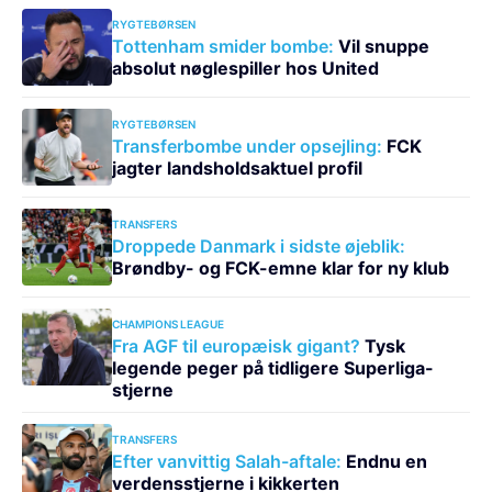
RYGTEBØRSEN
Tottenham smider bombe:
Vil snuppe
absolut nøglespiller hos United
RYGTEBØRSEN
Transferbombe under opsejling:
FCK
jagter landsholdsaktuel profil
TRANSFERS
Droppede Danmark i sidste øjeblik:
Brøndby- og FCK-emne klar for ny klub
CHAMPIONS LEAGUE
Fra AGF til europæisk gigant?
Tysk
legende peger på tidligere Superliga-
stjerne
TRANSFERS
Efter vanvittig Salah-aftale:
Endnu en
verdensstjerne i kikkerten