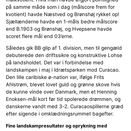
på samme måde som i dag (målscore frem for
kvotient) havde Næstved og Brønshøj rykket op!
Sjællænderne havde en 1-måls bedre målscore
end B.1903 og Brønshøj, og Hvepsene havde
scoret flere mål end 03’erne.
Således gik BB glip af 1. division, men til gengæld
debuterede den driftssikre og konstruktive Lohse
på landsholdet. Det var i forbindelse med
landskampen i maj i Idrætsparken mod Curacao.
Den lille caribiske ø-nation var, ifølge Frits
Ahlstrøm, blevet lovet guld og grønne skove hvis
de kunne vinde over Danmark, men et Henning
Enoksen-mål kort før tid spolerede drømmen, og
danskerne vandt med 3-2. Curacaospillerne græd
efter sigende i omklædningsrummet bagefter.
Fine landskampresultater og oprykning med