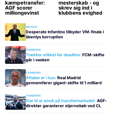
VM 2030
Desperate Infantino tilbyder VM-finale i
åbenlys korruption
TRANSFERS
Trækker stikket før deadline:
FCM-skifte
går i vasken
TRANSFERS
Aftalen er i hus:
Real Madrid
gennemfører gigant-skifte til 1 milliard
TRANSFERS
Klar til at amok på transfermarkedet:
AGF-
direktør garanterer stjernekøb ved CL