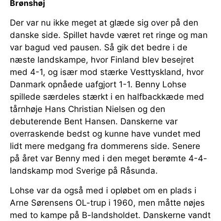
Brønshøj
Der var nu ikke meget at glæde sig over på den
danske side. Spillet havde været ret ringe og man
var bagud ved pausen. Så gik det bedre i de
næste landskampe, hvor Finland blev besejret
med 4-1, og især mod stærke Vesttyskland, hvor
Danmark opnåede uafgjort 1-1. Benny Lohse
spillede særdeles stærkt i en halfbackkæde med
tårnhøje Hans Christian Nielsen og den
debuterende Bent Hansen. Danskerne var
overraskende bedst og kunne have vundet med
lidt mere medgang fra dommerens side. Senere
på året var Benny med i den meget berømte 4-4-
landskamp mod Sverige på Råsunda.
Lohse var da også med i opløbet om en plads i
Arne Sørensens OL-trup i 1960, men måtte nøjes
med to kampe på B-landsholdet. Danskerne vandt