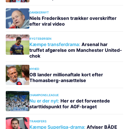
DANSKERNYT
Niels Frederiksen trækker overskrifter
efter viral video
RYGTEBØRSEN
Kæmpe transferdrama:
Arsenal har
truffet afgørelse om Manchester United-
chok
NYHED
OB lander millionaftale kort efter
Thomasberg-ansættelse
CHAMPIONS LEAGUE
Nu er der nyt:
Her er det forventede
starttidspunkt for AGF-braget
TRANSFERS
Kæmpe Superliga-drama:
Afviser BÅDE