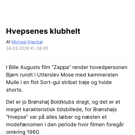
Hvepsenes klubhelt
Af
Michael Kjærbøl
24.03.2026 Kl. 08:45
I Bille Augusts film ”Zappa” render hovedpersonen
Bjørn rundt i Utterslev Mose med kammeraten
Mulle i en flot Sort-gul stribet trøje og hvide
shorts.
Det er jo Brønshøj Boldklubs dragt, og det er et
meget karakteristisk tidsbillede, for Brønshøjs
”Hvepse” var på alles læber og næsten et
modefænomen i den periode hvor filmen foregår
omkring 1960.