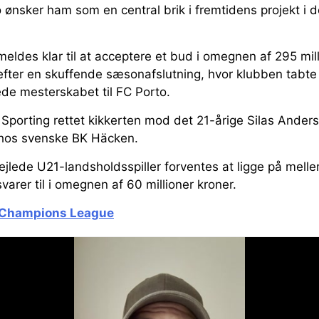
 ønsker ham som en central brik i fremtidens projekt i 
ldes klar til at acceptere et bud i omegnen af 295 mill
efter en skuffende sæsonafslutning, hvor klubben tabte p
de mesterskabet til FC Porto.
Sporting rettet kikkerten mod det 21-årige Silas Anderse
hos svenske BK Häcken.
jlede U21-landsholdsspiller forventes at ligge på melle
svarer til i omegnen af 60 millioner kroner.
 i Champions League