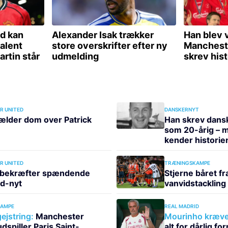
R UNITED
DANSKERNYT
ælder dom over Patrick
Han skrev dansk
som 20-årig – 
kender historien
R UNITED
TRÆNINGSKAMPE
 bekræfter spændende
Stjerne båret fr
d-nyt
vanvidstackling
KAMPE
REAL MADRID
ejstring:
Manchester
Mourinho kræve
dspiller Paris Saint-
alt for dårlig fo