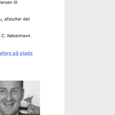
rsen til
, afslutter det
F.C. København.
nsfers på plads