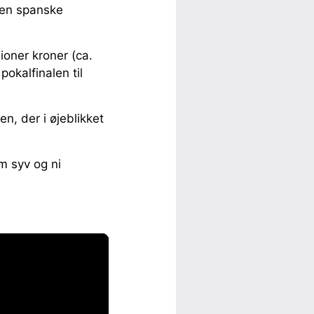
den spanske
ioner kroner (ca.
okalfinalen til
n, der i øjeblikket
m syv og ni