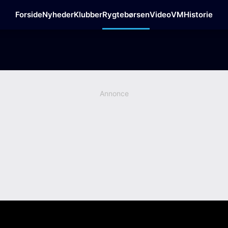
Forside
Nyheder
Klubber
Rygtebørsen
Video
VM
Historie
Annonce