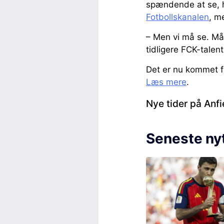
spændende at se, h
Fotbollskanalen
, m
– Men vi må se. Må
tidligere FCK-talen
Det er nu kommet f
Læs mere
.
Nye tider på Anfi
Seneste ny