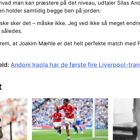
vad man kan præstere på det niveau, udtaler Silas Ande
en holder samtidig begge ben på jorden:
ske sker det – måske ikke. Jeg ved ikke så meget endnu
t således.
rem, at Joakim Mæhle er det helt perfekte match med 
eld:
Andoni Iraola har de første fire Liverpool-tra
t