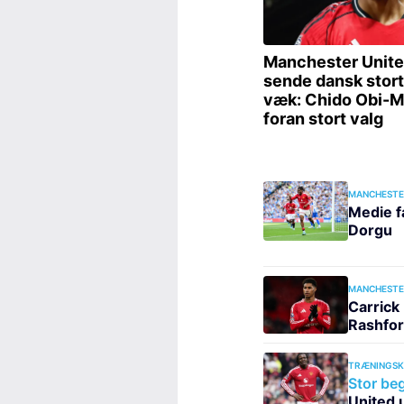
MANCHESTE
Medie f
Dorgu
MANCHESTE
Carrick
Rashfor
TRÆNINGS
Stor beg
United u