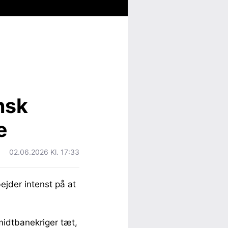
nsk
e
02.06.2026 Kl. 17:33
jder intenst på at
midtbanekriger tæt,