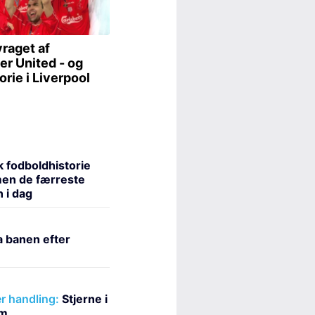
 fodboldhistorie
men de færreste
 i dag
a banen efter
r handling:
Stjerne i
rm