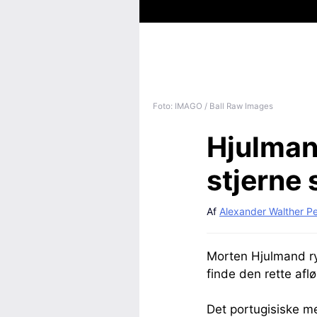
Foto: IMAGO / Ball Raw Images
Hjulman
stjerne 
Af
Alexander Walther P
Morten Hjulmand ry
finde den rette aflø
Det portugisiske me