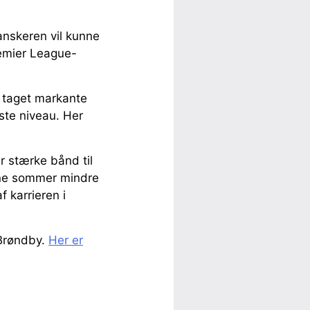
anskeren vil kunne
remier League-
r taget markante
ste niveau. Her
ar stærke bånd til
nne sommer mindre
f karrieren i
 Brøndby.
Her er