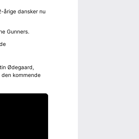
32-årige dansker nu
The Gunners.
ede
rtin Ødegaard,
t i den kommende