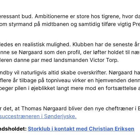
teressant bud. Ambitionerne er store hos tigrene, hvor d
som styrmand på midtbanen og samtidig tilføre vigtig P
eledes en realistisk mulighed. Klubben har de seneste å
nne se Nørgaard som den profil, der løfter holdet til næ
deren danne par med landsmanden Victor Torp.
ndby vil naturligvis altid skabe overskrifter. Nørgaard h
lere år tilbage på topniveau virker en hjemvenden de
peger pilen i øjeblikket langt mere mod en fortsættelse a
r det, at Thomas Nørgaard bliver den nye cheftræner i
 succestræneren i Sønderjyske.
andsholdet:
Storklub i kontakt med Christian Eriksen