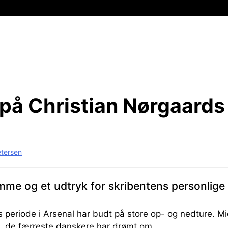
 på Christian Nørgaard
etersen
mme og et udtryk for skribentens personlige
 periode i Arsenal har budt på store op- og nedture. Mi
, de færreste danskere har drømt om.