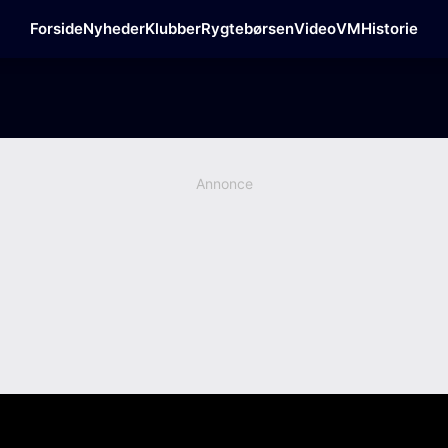
Forside
Nyheder
Klubber
Rygtebørsen
Video
VM
Historie
Annonce