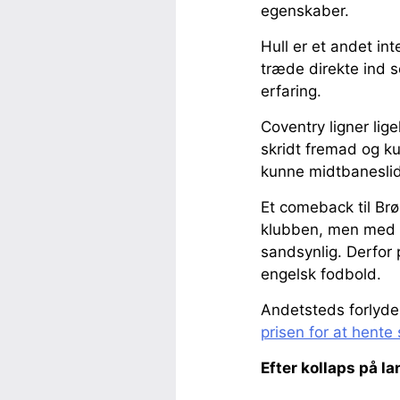
egenskaber.
Hull er et andet in
træde direkte ind 
erfaring.
Coventry ligner lig
skridt fremad og ku
kunne midtbanesli
Et comeback til Brø
klubben, men med f
sandsynlig. Derfor 
engelsk fodbold.
Andetsteds forlyde
prisen for at hente
Efter kollaps på l