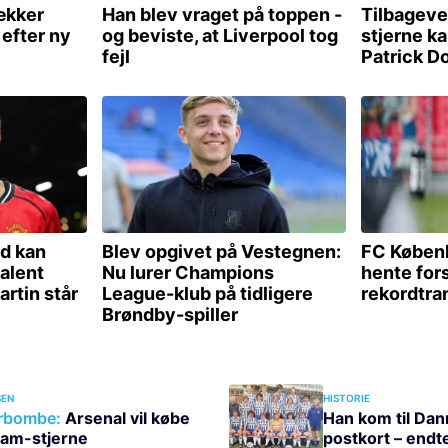
EN
HISTORIE
rbombe:
Arsenal vil købe
Han kom til Dan
am-stjerne
postkort – endt