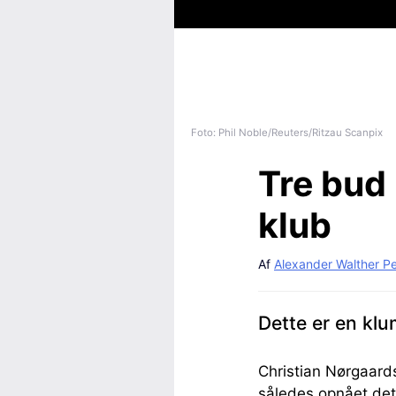
Foto: Phil Noble/Reuters/Ritzau Scanpix
Tre bud
klub
Af
Alexander Walther P
Dette er en klu
Christian Nørgaards
således opnået det