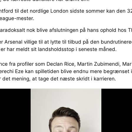
rentford til det nordlige London sidste sommer kan den 
League-mester.
aradoksalt nok blive afslutningen på hans ophold hos 
r Arsenal villige til at lytte til tilbud på den bundrutiner
er har meldt sit landsholdsstop i seneste måned.
ce fra profiler som Declan Rice, Martin Zubimendi, Ma
erechi Eze kan spilletiden blive endnu mere begrænse
 det mening, at tage det næste skridt i karrieren.