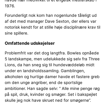
havde nær medvirket til et engelsk mesterskab i
1976.
Forunderligt nok kom han nogenlunde tåleligt ud
af det med manager Dave Sexton, der ellers var
notorisk kendt for at stille høje disciplinære krav til
sine spillere.
Omfattende udskejelser
Problemfrit var det dog langtfra. Bowles opnåede
5 landskampe, men udelukkede sig selv fra Three
Lions, da han sneg sig til hundevæddeløb midt
under en landsholdssamling. Gamblingen,
alkoholen og hurtige damer havde et fastere greb
om den unge angriber, end de sportslige
ambitioner. Han sagde selv: ” Alle mine penge røg
på spil, druk, kvinder og smøger. Set i bakspejlet
skulle jeg nok have skruet ned for smøgerne”.