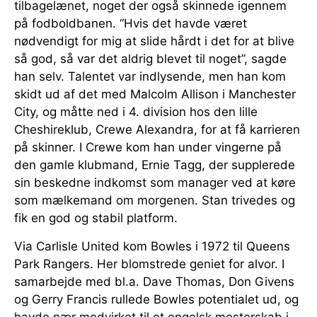
tilbagelænet, noget der også skinnede igennem
på fodboldbanen. “Hvis det havde været
nødvendigt for mig at slide hårdt i det for at blive
så god, så var det aldrig blevet til noget”, sagde
han selv. Talentet var indlysende, men han kom
skidt ud af det med Malcolm Allison i Manchester
City, og måtte ned i 4. division hos den lille
Cheshireklub, Crewe Alexandra, for at få karrieren
på skinner. I Crewe kom han under vingerne på
den gamle klubmand, Ernie Tagg, der supplerede
sin beskedne indkomst som manager ved at køre
som mælkemand om morgenen. Stan trivedes og
fik en god og stabil platform.
Via Carlisle United kom Bowles i 1972 til Queens
Park Rangers. Her blomstrede geniet for alvor. I
samarbejde med bl.a. Dave Thomas, Don Givens
og Gerry Francis rullede Bowles potentialet ud, og