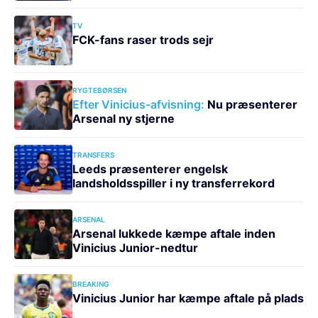
TV
FCK-fans raser trods sejr
RYGTEBØRSEN
Efter Vinicius-afvisning:
Nu præsenterer
Arsenal ny stjerne
TRANSFERS
Leeds præsenterer engelsk
landsholdsspiller i ny transferrekord
ARSENAL
Arsenal lukkede kæmpe aftale inden
Vinicius Junior-nedtur
BREAKING
Vinicius Junior har kæmpe aftale på plads