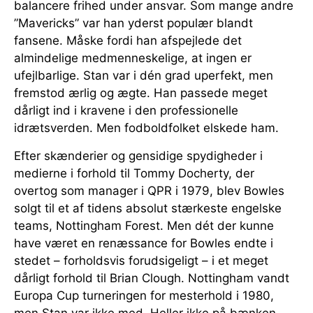
balancere frihed under ansvar. Som mange andre
”Mavericks” var han yderst populær blandt
fansene. Måske fordi han afspejlede det
almindelige medmenneskelige, at ingen er
ufejlbarlige. Stan var i dén grad uperfekt, men
fremstod ærlig og ægte. Han passede meget
dårligt ind i kravene i den professionelle
idrætsverden. Men fodboldfolket elskede ham.
Efter skænderier og gensidige spydigheder i
medierne i forhold til Tommy Docherty, der
overtog som manager i QPR i 1979, blev Bowles
solgt til et af tidens absolut stærkeste engelske
teams, Nottingham Forest. Men dét der kunne
have været en renæssance for Bowles endte i
stedet – forholdsvis forudsigeligt – i et meget
dårligt forhold til Brian Clough. Nottingham vandt
Europa Cup turneringen for mesterhold i 1980,