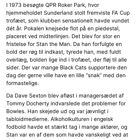
I 1973 besøgte QPR Roker Park, hvor
hjemmeholdet Sunderland stolt fremviste FA Cup
trofæet, som klubben sensationelt havde vundet
dét år. Pokalen knejsede flot på en piedestal,
placeret ved midterlinjen. Det blev for stor en
fristelse for Stan the Man. Da han forfulgte en
bold der røg til indkast, tyrede han, med fuldt
overlæg, bolden lige ind i trofæet, der fløj til alle
sider. Der var mange Black Cats supportere den
dag der gerne ville have en lille “snak” med den
formastelige.
Da Dave Sexton blev afløst i managersædet af
Tommy Docherty indvarslede det problemer for
Bowles. Han skejede ud og var jævnligt i
tabloidmedierne. Alkoholkulturen i engelsk
fodbold havde et stærkt tag i mange aktører, og
Stan var en af dem som havde vanskeligt ved at