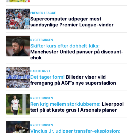
PREMIER LEAGUE
Supercomputer udpeger mest
sandsynlige Premier League-vinder
RYGTEBØRSEN
Skifter kurs efter dobbelt-kiks:
Manchester United pønser på discount-
chok
DANSKERNYT
Det tager form!
Billeder viser vild
fremgang på AGF’s nye superstadion
RYGTEBØRSEN
Ren krig mellem storklubberne:
Liverpool
tæt på at kaste grus i Arsenals planer
RYGTEBØRSEN
Vincius Jr. udløser transfer-eksplosion: