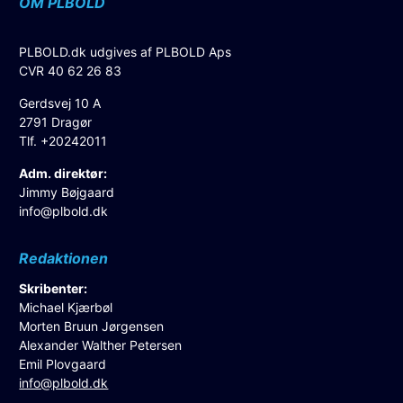
OM PLBOLD
PLBOLD.dk udgives af PLBOLD Aps
CVR 40 62 26 83
Gerdsvej 10 A
2791 Dragør
Tlf. +20242011
Adm. direktør:
Jimmy Bøjgaard
info@plbold.dk
Redaktionen
Skribenter:
Michael Kjærbøl
Morten Bruun Jørgensen
Alexander Walther Petersen
Emil Plovgaard
info@plbold.dk