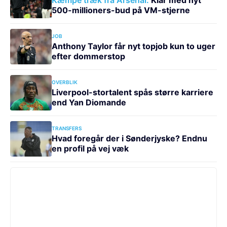
Kæmpe træk fra Arsenal:
Klar med nyt
500-millioners-bud på VM-stjerne
JOB
Anthony Taylor får nyt topjob kun to uger
efter dommerstop
OVERBLIK
Liverpool-stortalent spås større karriere
end Yan Diomande
TRANSFERS
Hvad foregår der i Sønderjyske? Endnu
en profil på vej væk