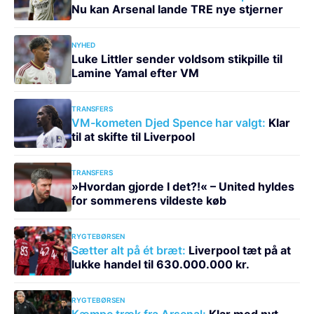
Nu kan Arsenal lande TRE nye stjerner
NYHED
Luke Littler sender voldsom stikpille til
Lamine Yamal efter VM
TRANSFERS
VM-kometen Djed Spence har valgt:
Klar
til at skifte til Liverpool
TRANSFERS
»Hvordan gjorde I det?!« – United hyldes
for sommerens vildeste køb
RYGTEBØRSEN
Sætter alt på ét bræt:
Liverpool tæt på at
lukke handel til 630.000.000 kr.
RYGTEBØRSEN