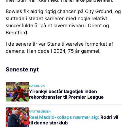
men Stan var ikke med. Heller ikke på bænken.
Bowles fik aldrig rigtig chancen på City Ground, og
sluttede i stedet karrieren med nogle relativt
succesfulde år på et lavere niveau i Orient og
Brentford.
I de senere år var Stans tilværelse formørket af
demens. Han døde i 2024, 75 år gammel.
Seneste nyt
SUPERLIGA
Yirenkyi består lægetjek inden
rekordtransfer til Premier League
RYGTEBØRSEN
Real Madrid-kollaps nærmer sig:
Rodri vil
til denne storklub