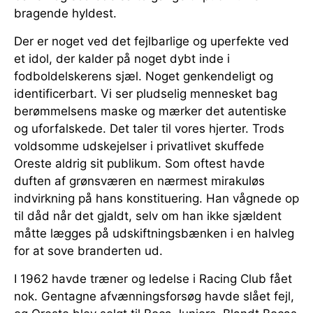
bragende hyldest.
Der er noget ved det fejlbarlige og uperfekte ved
et idol, der kalder på noget dybt inde i
fodboldelskerens sjæl. Noget genkendeligt og
identificerbart. Vi ser pludselig mennesket bag
berømmelsens maske og mærker det autentiske
og uforfalskede. Det taler til vores hjerter. Trods
voldsomme udskejelser i privatlivet skuffede
Oreste aldrig sit publikum. Som oftest havde
duften af grønsværen en nærmest mirakuløs
indvirkning på hans konstituering. Han vågnede op
til dåd når det gjaldt, selv om han ikke sjældent
måtte lægges på udskiftningsbænken i en halvleg
for at sove branderten ud.
I 1962 havde træner og ledelse i Racing Club fået
nok. Gentagne afvænningsforsøg havde slået fejl,