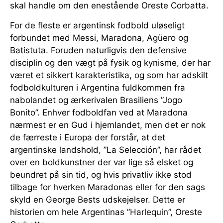
skal handle om den enestående Oreste Corbatta.
For de fleste er argentinsk fodbold uløseligt
forbundet med Messi, Maradona, Agüero og
Batistuta. Foruden naturligvis den defensive
disciplin og den vægt på fysik og kynisme, der har
været et sikkert karakteristika, og som har adskilt
fodboldkulturen i Argentina fuldkommen fra
nabolandet og ærkerivalen Brasiliens ”Jogo
Bonito”. Enhver fodboldfan ved at Maradona
nærmest er en Gud i hjemlandet, men det er nok
de færreste i Europa der forstår, at det
argentinske landshold, ”La Selección”, har rådet
over en boldkunstner der var lige så elsket og
beundret på sin tid, og hvis privatliv ikke stod
tilbage for hverken Maradonas eller for den sags
skyld en George Bests udskejelser. Dette er
historien om hele Argentinas ”Harlequin”, Oreste