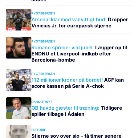
RYGTEBØRSEN
Arsenal klar med vanvittigt bud:
Dropper
Vinicius Jr. for europæisk stjerne
RYGTEBØRSEN
Romano spreder vild jubel:
Lægger op til
ENDNU et Liverpool-indkøb efter
Barcelona-bombe
RYGTEBØRSEN
112 millioner kroner på bordet!
AGF kan
score kassen på Serie A-chok
DANSKERNYT
OB havde gæster til træning:
Tidligere
spiller tilbage i Ådalen
HISTORIE
Stjerne sov over sig – få timer senere