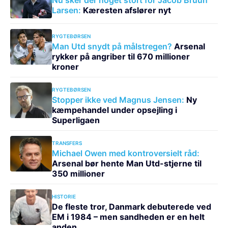
Larsen:
Kæresten afslører nyt
RYGTEBØRSEN
Man Utd snydt på målstregen?
Arsenal
rykker på angriber til 670 millioner
kroner
RYGTEBØRSEN
Stopper ikke ved Magnus Jensen:
Ny
kæmpehandel under opsejling i
Superligaen
TRANSFERS
Michael Owen med kontroversielt råd:
Arsenal bør hente Man Utd-stjerne til
350 millioner
HISTORIE
De fleste tror, Danmark debuterede ved
EM i 1984 – men sandheden er en helt
anden