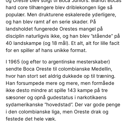
og Oreste blev solgt til Boca Juniors. Blandt Bocas
hard core tilhængere blev driblekongen lige så
populær. Men drukturene eskalerede yderligere,
og han blev ramt af en serie skader. På
landsholdet fungerede Orestes mangel på
disciplin naturligvis ikke, og han blev ”stående” på
40 landskampe (og 18 mål). Et alt, alt for lille facit
for en spiller af hans unikke format.
I 1965 (og efter to argentinske mesterskaber)
sendte Boca Oreste til colombianske Medellin,
hvor han stort set aldrig dukkede op til træning.
Han forsumpede mere og mere, men formåede
ikke desto mindre at spille 143 kampe på tre
sæsoner og opnå gudestatus i narkotikaens
sydamerikanske ”hovedstad”. Der var gode penge
i den colombianske liga, men Oreste drak og
festede det hele væk.