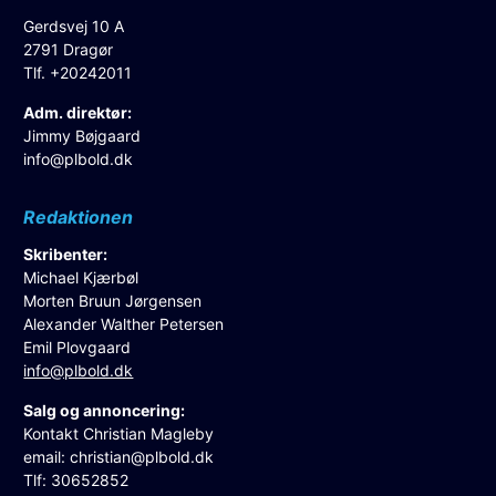
Gerdsvej 10 A
2791 Dragør
Tlf. +20242011
Adm. direktør:
Jimmy Bøjgaard
info@plbold.dk
Redaktionen
Skribenter:
Michael Kjærbøl
Morten Bruun Jørgensen
Alexander Walther Petersen
Emil Plovgaard
info@plbold.dk
Salg og annoncering:
Kontakt Christian Magleby
email:
christian@plbold.dk
Tlf: 30652852