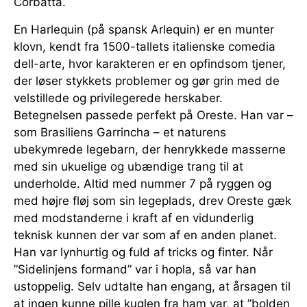
Corbatta.
En Harlequin (på spansk Arlequin) er en munter
klovn, kendt fra 1500-tallets italienske comedia
dell-arte, hvor karakteren er en opfindsom tjener,
der løser stykkets problemer og gør grin med de
velstillede og privilegerede herskaber.
Betegnelsen passede perfekt på Oreste. Han var –
som Brasiliens Garrincha – et naturens
ubekymrede legebarn, der henrykkede masserne
med sin ukuelige og ubændige trang til at
underholde. Altid med nummer 7 på ryggen og
med højre fløj som sin legeplads, drev Oreste gæk
med modstanderne i kraft af en vidunderlig
teknisk kunnen der var som af en anden planet.
Han var lynhurtig og fuld af tricks og finter. Når
”Sidelinjens formand” var i hopla, så var han
ustoppelig. Selv udtalte han engang, at årsagen til
at ingen kunne pille kuglen fra ham var, at ”bolden