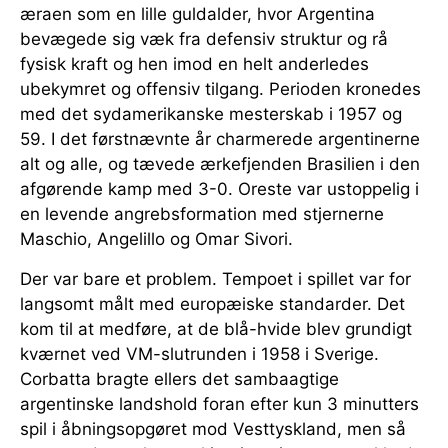
æraen som en lille guldalder, hvor Argentina
bevægede sig væk fra defensiv struktur og rå
fysisk kraft og hen imod en helt anderledes
ubekymret og offensiv tilgang. Perioden kronedes
med det sydamerikanske mesterskab i 1957 og
59. I det førstnævnte år charmerede argentinerne
alt og alle, og tævede ærkefjenden Brasilien i den
afgørende kamp med 3-0. Oreste var ustoppelig i
en levende angrebsformation med stjernerne
Maschio, Angelillo og Omar Sivori.
Der var bare et problem. Tempoet i spillet var for
langsomt målt med europæiske standarder. Det
kom til at medføre, at de blå-hvide blev grundigt
kværnet ved VM-slutrunden i 1958 i Sverige.
Corbatta bragte ellers det sambaagtige
argentinske landshold foran efter kun 3 minutters
spil i åbningsopgøret mod Vesttyskland, men så