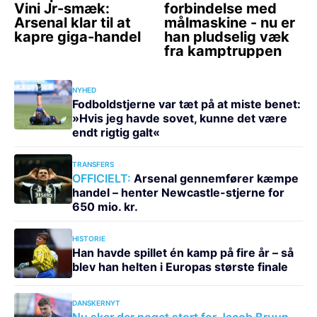
NYHED
Fodboldstjerne var tæt på at miste benet:
»Hvis jeg havde sovet, kunne det være
endt rigtig galt«
TRANSFERS
OFFICIELT:
Arsenal gennemfører kæmpe
handel – henter Newcastle-stjerne for
650 mio. kr.
HISTORIE
Han havde spillet én kamp på fire år – så
blev han helten i Europas største finale
DANSKERNYT
Nu sker der noget stort for Jacob Bruun