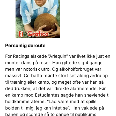
Personlig deroute
For Racings elskede ”Arlequin” var livet ikke just en
munter dans på roser. Han giftede sig 4 gange,
men var notorisk utro. Og alkoholforbruget var
massivt. Corbatta mødte stort set aldrig ædru op
til træning eller kamp, og meget ofte var han så
døddrukken, at det var direkte alarmerende. Før
en kamp mod Estudiantes sagde han snøvlende til
holdkammeraterne: ”Lad være med at spille
bolden til mig, jeg kan intet se”. Han vaklede på
banen og scorede så to gange til publikums