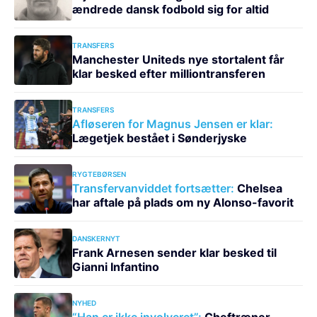
ændrede dansk fodbold sig for altid
TRANSFERS
Manchester Uniteds nye stortalent får
klar besked efter milliontransferen
TRANSFERS
Afløseren for Magnus Jensen er klar:
Lægetjek bestået i Sønderjyske
RYGTEBØRSEN
Transfervanviddet fortsætter:
Chelsea
har aftale på plads om ny Alonso-favorit
DANSKERNYT
Frank Arnesen sender klar besked til
Gianni Infantino
NYHED
“Han er ikke involveret”:
Cheftræner