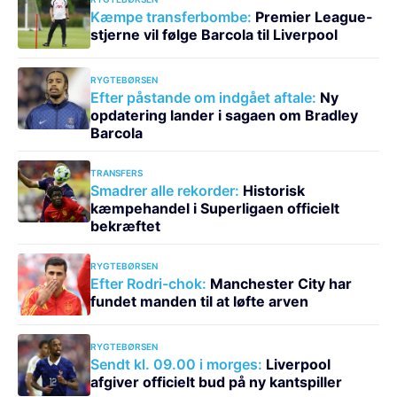
Kæmpe transferbombe:
Premier League-
stjerne vil følge Barcola til Liverpool
RYGTEBØRSEN
Efter påstande om indgået aftale:
Ny
opdatering lander i sagaen om Bradley
Barcola
TRANSFERS
Smadrer alle rekorder:
Historisk
kæmpehandel i Superligaen officielt
bekræftet
RYGTEBØRSEN
Efter Rodri-chok:
Manchester City har
fundet manden til at løfte arven
RYGTEBØRSEN
Sendt kl. 09.00 i morges:
Liverpool
afgiver officielt bud på ny kantspiller