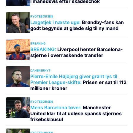
i månedsvis efter skadeschok
RYGTEBØRSEN
Lægetjek i næste uge:
Brøndby-fans kan
godt begynde at glæde sig til ny mand
BREAKING
BREAKING:
Liverpool henter Barcelona-
stjerne i overraskende transfer
DANSKERNYT
Pierre-Emile Højbjerg giver grønt lys til
Premier League-skifte:
Prisen er sat til 112
millioner kroner
RYGTEBØRSEN
Mens Barcelona tøver:
Manchester
United klar til at udløse spansk stjernes
frikøbsklausul
RYGTEBØRSEN