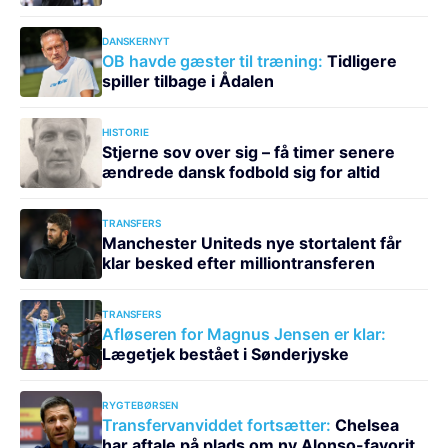
DANSKERNYT
OB havde gæster til træning:
Tidligere
spiller tilbage i Ådalen
HISTORIE
Stjerne sov over sig – få timer senere
ændrede dansk fodbold sig for altid
TRANSFERS
Manchester Uniteds nye stortalent får
klar besked efter milliontransferen
TRANSFERS
Afløseren for Magnus Jensen er klar:
Lægetjek bestået i Sønderjyske
RYGTEBØRSEN
Transfervanviddet fortsætter:
Chelsea
har aftale på plads om ny Alonso-favorit