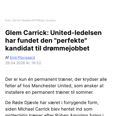
Foto: Darren Staples/AFP/Ritzau Scanpix
Glem Carrick:
United-ledelsen
har fundet den "perfekte"
kandidat til drømmejobbet
Af
Emil Plovgaard
29.04.2026 Kl. 16:52
Der er kun én permanent træner, der krydser alle
felter af hos Manchester United, som ønsker at
installere en permanent træner til sommer.
De Røde Djævle har været i forrygende form,
siden Michael Carrick blev hentet ind som
midlertidig træner efter Rúben Amorims fyring i