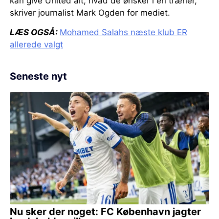
kan give United alt, hvad de ønsker i en træner,
skriver journalist Mark Ogden for mediet.
LÆS OGSÅ:
Mohamed Salahs næste klub ER
allerede valgt
Seneste nyt