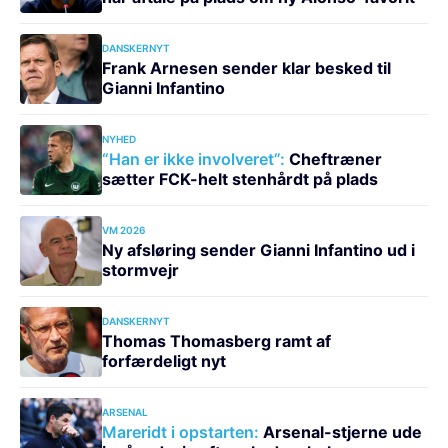
DANSKERNYT
Frank Arnesen sender klar besked til
Gianni Infantino
NYHED
“Han er ikke involveret”:
Cheftræner
sætter FCK-helt stenhårdt på plads
VM 2026
Ny afsløring sender Gianni Infantino ud i
stormvejr
DANSKERNYT
Thomas Thomasberg ramt af
forfærdeligt nyt
ARSENAL
Mareridt i opstarten:
Arsenal-stjerne ude