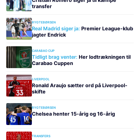
transfer
RYGTEBØRSEN
Real Madrid siger ja:
Premier League-klub
jagter Endrick
CARABAO CUP
Tidligt brag venter:
Her lodtrækningen til
Carabao Cuppen
LIVERPOOL
Ronald Araujo sætter ord på Liverpool-
skifte
RYGTEBØRSEN
Chelsea henter 15-årig og 16-årig
TRANSFERS