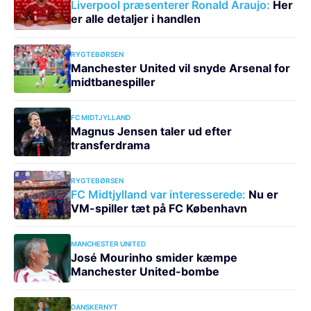
Liverpool præsenterer Ronald Araujo:
Her
er alle detaljer i handlen
RYGTEBØRSEN
Manchester United vil snyde Arsenal for
midtbanespiller
FC MIDTJYLLAND
Magnus Jensen taler ud efter
transferdrama
RYGTEBØRSEN
FC Midtjylland var interesserede:
Nu er
VM-spiller tæt på FC København
MANCHESTER UNITED
José Mourinho smider kæmpe
Manchester United-bombe
DANSKERNYT