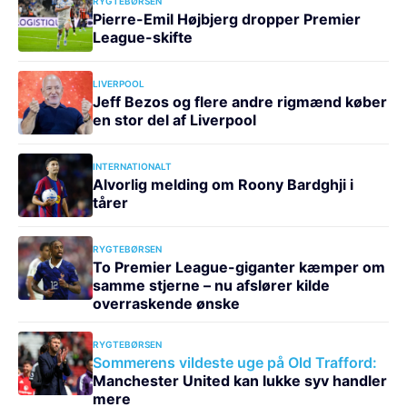
RYGTEBØRSEN
Pierre-Emil Højbjerg dropper Premier
League-skifte
LIVERPOOL
Jeff Bezos og flere andre rigmænd køber
en stor del af Liverpool
INTERNATIONALT
Alvorlig melding om Roony Bardghji i
tårer
RYGTEBØRSEN
To Premier League-giganter kæmper om
samme stjerne – nu afslører kilde
overraskende ønske
RYGTEBØRSEN
Sommerens vildeste uge på Old Trafford:
Manchester United kan lukke syv handler
mere