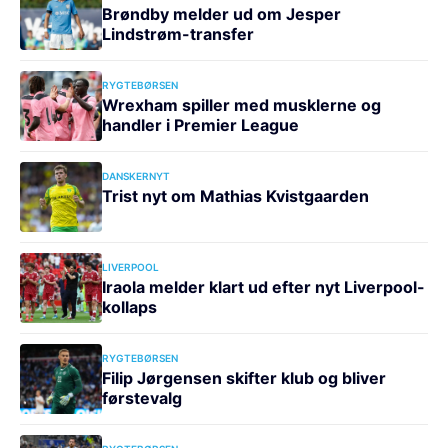
Brøndby melder ud om Jesper
Lindstrøm-transfer
RYGTEBØRSEN
Wrexham spiller med musklerne og
handler i Premier League
DANSKERNYT
Trist nyt om Mathias Kvistgaarden
LIVERPOOL
Iraola melder klart ud efter nyt Liverpool-
kollaps
RYGTEBØRSEN
Filip Jørgensen skifter klub og bliver
førstevalg