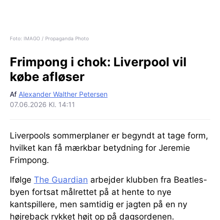
Foto: IMAGO / Propaganda Photo
Frimpong i chok:
Liverpool vil
købe afløser
Af
Alexander Walther Petersen
07.06.2026 Kl. 14:11
Liverpools sommerplaner er begyndt at tage form,
hvilket kan få mærkbar betydning for Jeremie
Frimpong.
Ifølge
The Guardian
arbejder klubben fra Beatles-
byen fortsat målrettet på at hente to nye
kantspillere, men samtidig er jagten på en ny
højreback rykket højt op på dagsordenen.