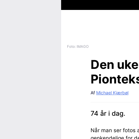
Foto: IMAGO
Den uke
Pionteks
Af
Michael Kjærbøl
74 år i dag.
Når man ser fotos a
genkendelige for d