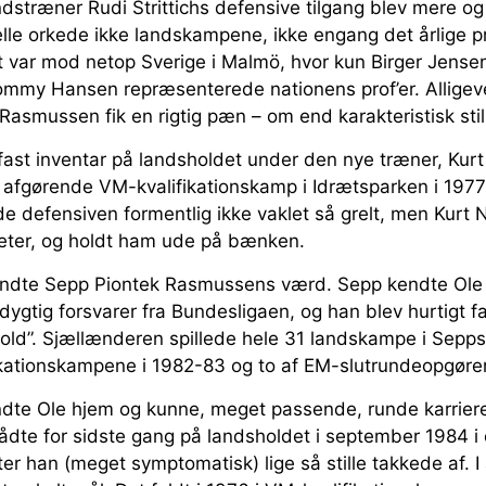
ndstræner Rudi Strittichs defensive tilgang blev mere o
lle orkede ikke landskampene, ikke engang det årlige 
t var mod netop Sverige i Malmö, hvor kun Birger Jense
mmy Hansen repræsenterede nationens prof’er. Allige
asmussen fik en rigtig pæn – om end karakteristisk stil
 fast inventar på landsholdet under den nye træner, Kurt
 afgørende VM-kvalifikationskamp i Idrætsparken i 19
 defensiven formentlig ikke vaklet så grelt, men Kurt 
iteter, og holdt ham ude på bænken.
endte Sepp Piontek Rasmussens værd. Sepp kendte Ole
dygtig forsvarer fra Bundesligaen, og han blev hurtigt f
old”. Sjællænderen spillede hele 31 landskampe i Sepps 
fikationskampene i 1982-83 og to af EM-slutrundeopgøren
ndte Ole hjem og kunne, meget passende, runde karriere
dte for sidste gang på landsholdet i september 1984 
ter han (meget symptomatisk) lige så stille takkede af. I a