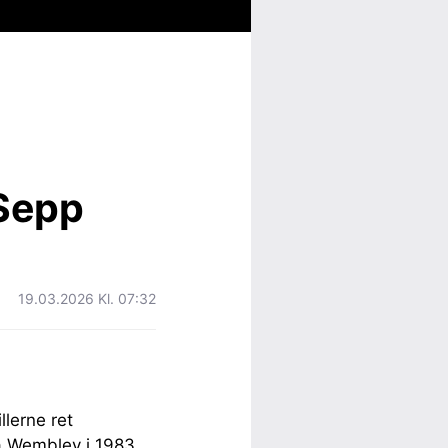
Sepp
19.03.2026 Kl. 07:32
llerne ret
ra Wembley i 1983