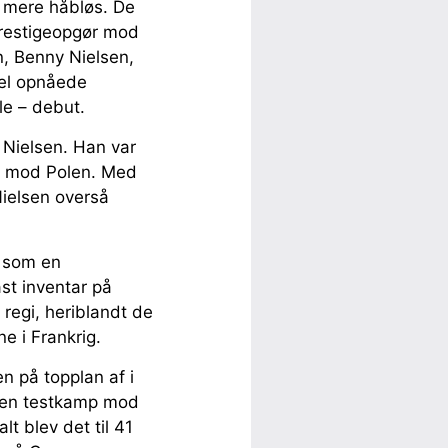
g mere håbløs. De
prestigeopgør mod
n, Benny Nielsen,
vel opnåede
le – debut.
 Nielsen. Han var
77 mod Polen. Med
Nielsen overså
 som en
ast inventar på
regi, heriblandt de
e i Frankrig.
n på topplan af i
i en testkamp mod
lt blev det til 41