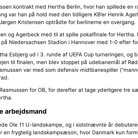
ssen kontrakt med Hertha Berlin, hvor han spillede e
ng var han på hold med den tidligere KB’er Henrik Age
Jørgen Kristensen optrådte for berlinerne en overgang.
n og Agerbeck med til at spille pokalfinale for Hertha
 på Niedersachsen Stadion i Hannover med 1-0 efter for
ha Esbjerg ud i 3. runde af UEFA Cup turneringen, og b
ejen til finalen, men blev stoppet på udebanemål af Rød
asmussen var med som defensiv midtbanespiller (”mannd
grad.
Rasmussen for OB, for derefter at tage yderligere tre s
ertha.
ge arbejdsmand
illede Ole 11 U-landskampe, og i sidstnævnte år debuter
ar en frygtelig landskampsæson, hvor Danmark kun form