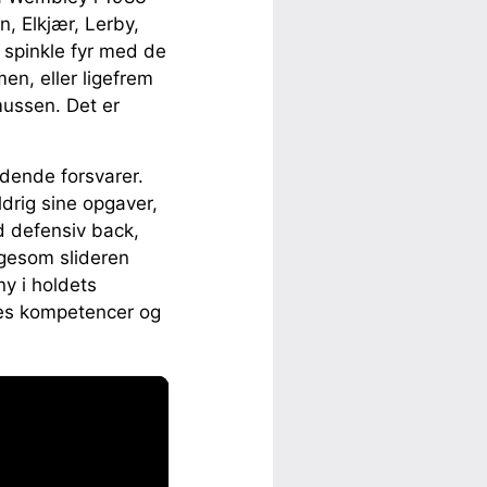
n, Elkjær, Lerby,
 spinkle fyr med de
en, eller ligefrem
mussen. Det er
ldende forsvarer.
drig sine opgaver,
d defensiv back,
igesom slideren
ny i holdets
eres kompetencer og