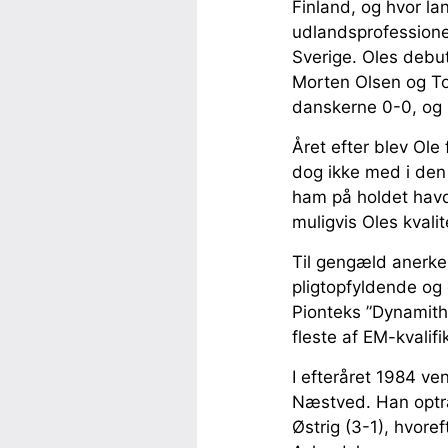
Finland, og hvor la
udlandsprofessione
Sverige. Oles debu
Morten Olsen og To
danskerne 0-0, og R
Året efter blev Ole
dog ikke med i den
ham på holdet havde
muligvis Oles kval
Til gengæld anerk
pligtopfyldende og 
Pionteks ”Dynamith
fleste af EM-kvali
I efteråret 1984 ve
Næstved. Han optrå
Østrig (3-1), hvoref