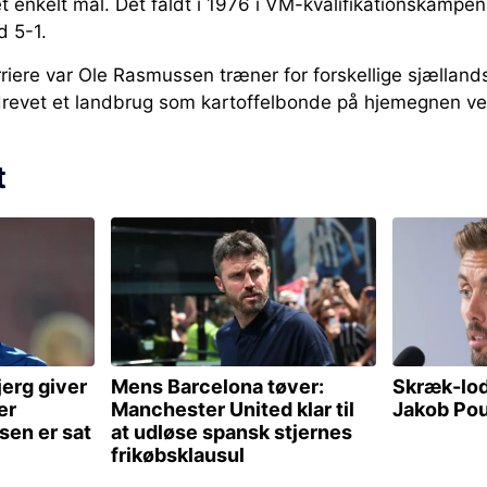
 enkelt mål. Det faldt i 1976 i VM-kvalifikationskampe
d 5-1.
rriere var Ole Rasmussen træner for forskellige sjællands
revet et landbrug som kartoffelbonde på hjemegnen v
t