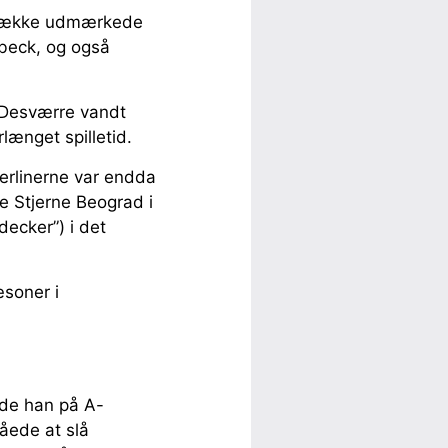
n række udmærkede
rbeck, og også
. Desværre vandt
længet spilletid.
erlinerne var endda
e Stjerne Beograd i
ecker”) i det
æsoner i
ede han på A-
åede at slå