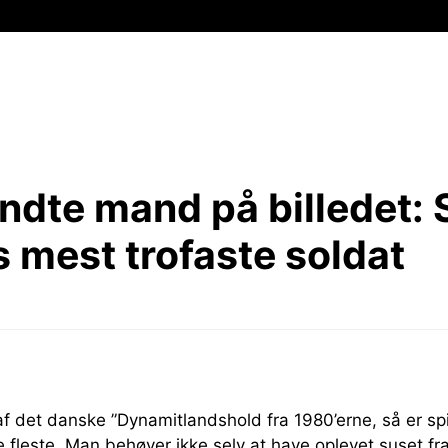
ndte mand på billedet:
 mest trofaste soldat
f det danske ”Dynamitlandshold fra 1980’erne, så er spi
e fleste. Man behøver ikke selv at have oplevet suset f