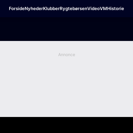
Forside
Nyheder
Klubber
Rygtebørsen
Video
VM
Historie
Annonce