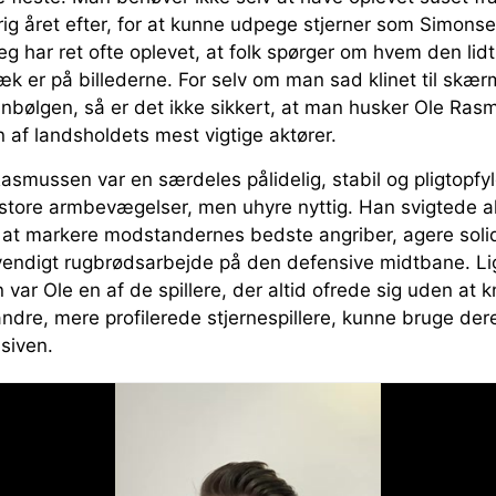
krig året efter, for at kunne udpege stjerner som Simonse
g har ret ofte oplevet, at folk spørger om hvem den lidt
k er på billederne. For selv om man sad klinet til skærm
nbølgen, så er det ikke sikkert, at man husker Ole Ras
n af landsholdets mest vigtige aktører.
smussen var en særdeles pålidelig, stabil og pligtopfy
tore armbevægelser, men uhyre nyttig. Han svigtede al
 at markere modstandernes bedste angriber, agere soli
dvendigt rugbrødsarbejde på den defensive midtbane. L
var Ole en af de spillere, der altid ofrede sig uden at k
 andre, mere profilerede stjernespillere, kunne bruge d
nsiven.