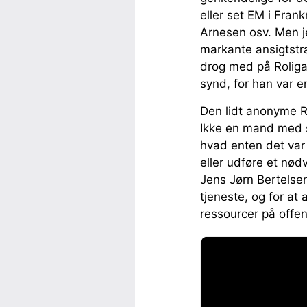
eller set EM i Fran
Arnesen osv. Men je
markante ansigtstræ
drog med på Roliga
synd, for han var e
Den lidt anonyme Ra
Ikke en mand med s
hvad enten det var
eller udføre et nø
Jens Jørn Bertelsen 
tjeneste, og for at
ressourcer på offe