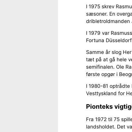
I 1975 skrev Rasmu
sæsoner. En overga
dribletroldmanden 
I 1979 var Rasmusse
Fortuna Düsseldorf
Samme år slog Hert
tæt på at gå hele v
semifinalen. Ole R
første opgør i Beo
I 1980-81 optrådte 
Vesttyskland for H
Pionteks vigti
Fra 1972 til 75 sp
landsholdet. Det v