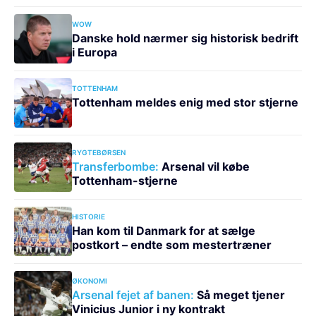
WOW
Danske hold nærmer sig historisk bedrift
i Europa
TOTTENHAM
Tottenham meldes enig med stor stjerne
RYGTEBØRSEN
Transferbombe:
Arsenal vil købe
Tottenham-stjerne
HISTORIE
Han kom til Danmark for at sælge
postkort – endte som mestertræner
ØKONOMI
Arsenal fejet af banen:
Så meget tjener
Vinicius Junior i ny kontrakt