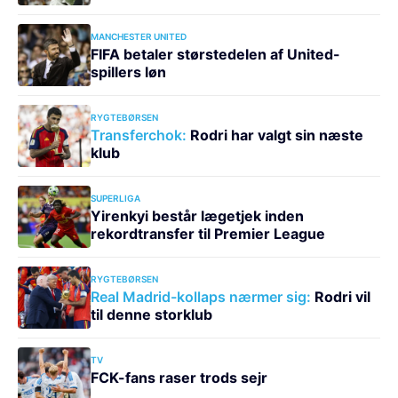
MANCHESTER UNITED
FIFA betaler størstedelen af United-
spillers løn
RYGTEBØRSEN
Transferchok:
Rodri har valgt sin næste
klub
SUPERLIGA
Yirenkyi består lægetjek inden
rekordtransfer til Premier League
RYGTEBØRSEN
Real Madrid-kollaps nærmer sig:
Rodri vil
til denne storklub
TV
FCK-fans raser trods sejr