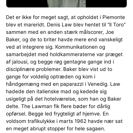
Det er ikke for meget sagt, at opholdet i Piemonte
blev et mareridt. Denis Law blev hentet til ”Il Toro”
sammen med en anden stærk målscorer, Joe
Baker, og de to briter havde mere end vanskeligt
ved at integrere sig. Kommunikationen og
samarbejdet med holdkammeraterne var præget
af jalousi, og begge røg gentagne gange ind i
disciplinære problemer. Baker blev vist ud to
gange for voldelig optræden og kom i
håndgemæng med en paparazzi i Venedig. Law
hadede den italienske mad og kedede sig
usigeligt på det hotelværelse, som han og Baker
delte. The Lawman fik flere bøder for dårlig
opførsel. Begge led frygteligt af hjemve. En
voldsom trafikulykke i marts 1962 havde nær sat
en meget abrupt stopper for hele sagaen.