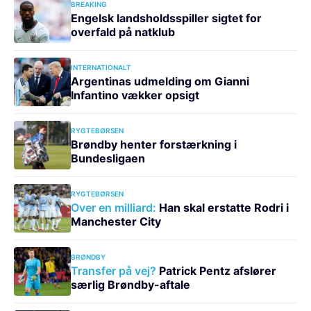
BREAKING
Engelsk landsholdsspiller sigtet for
overfald på natklub
INTERNATIONALT
Argentinas udmelding om Gianni
Infantino vækker opsigt
RYGTEBØRSEN
Brøndby henter forstærkning i
Bundesligaen
RYGTEBØRSEN
Over en milliard:
Han skal erstatte Rodri i
Manchester City
BRØNDBY
Transfer på vej?
Patrick Pentz afslører
særlig Brøndby-aftale