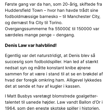
Første gang var da han, som 20-årig, skiftede fra
Huddersfield Town – hvor han havde trådt sine
fodboldmæssige barnesko – til Manchester City,
og dernæst fra City til Torino.
Overgangssummerne fra 55000£ til 150000 var
særdeles mange penge – dengang.
Denis Law var halvblind!
Egentlig var det naturstridigt, at Denis blev så
succesrig som fodboldspiller. Han led af stærkt
nedsat syn og måtte konstant knibe øjnene
sammen for at være i stand til at se en brøkdel af
hvad der foregik omkring ham. Alligevel lykkedes
det at sende et hav af kugler i kassen.
I Matt Busbys varetægt blomstrede goalgetter-
talentet til uanede højder. Law vandt Ballon d’Or i
1964, som den eneste skotske spiller i historien,