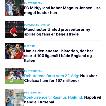
RYGTEBØRSEN
FC Midtjylland køber Magnus Jensen – så
meget koster han
MANCHESTER UNITED
Manchester United præsenterer ny
spiller og fans er begejstrede
HISTORIE
Han er den eneste i historien, der har
scoret 100 ligamål i både England og
Italien
RYGTEBØRSEN
Debuterede først som 22-årig:
Nu køber
Chelsea ham for 157 millioner
RYGTEBØRSEN
Konkurrence til Rasmus Højlund:
Napoli vil
handle i Arsenal