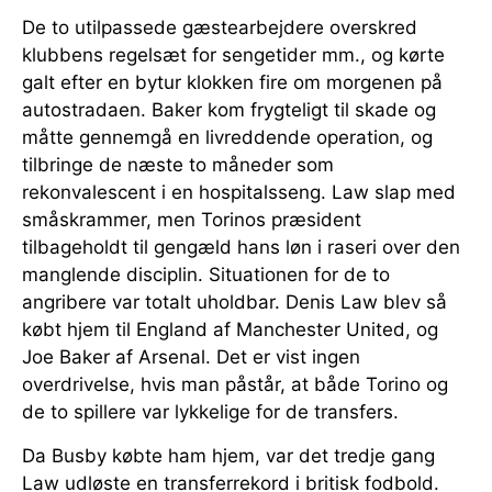
De to utilpassede gæstearbejdere overskred
klubbens regelsæt for sengetider mm., og kørte
galt efter en bytur klokken fire om morgenen på
autostradaen. Baker kom frygteligt til skade og
måtte gennemgå en livreddende operation, og
tilbringe de næste to måneder som
rekonvalescent i en hospitalsseng. Law slap med
småskrammer, men Torinos præsident
tilbageholdt til gengæld hans løn i raseri over den
manglende disciplin. Situationen for de to
angribere var totalt uholdbar. Denis Law blev så
købt hjem til England af Manchester United, og
Joe Baker af Arsenal. Det er vist ingen
overdrivelse, hvis man påstår, at både Torino og
de to spillere var lykkelige for de transfers.
Da Busby købte ham hjem, var det tredje gang
Law udløste en transferrekord i britisk fodbold.