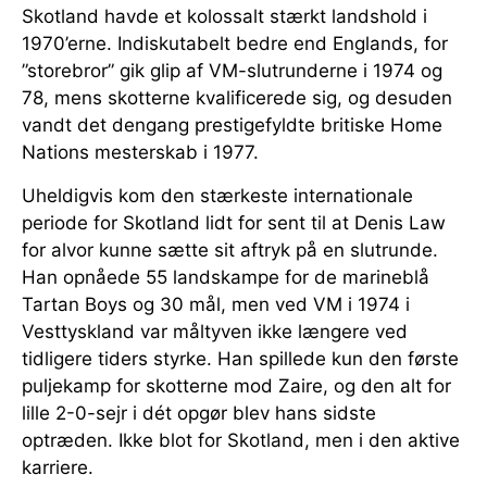
Skotland havde et kolossalt stærkt landshold i
1970’erne. Indiskutabelt bedre end Englands, for
”storebror” gik glip af VM-slutrunderne i 1974 og
78, mens skotterne kvalificerede sig, og desuden
vandt det dengang prestigefyldte britiske Home
Nations mesterskab i 1977.
Uheldigvis kom den stærkeste internationale
periode for Skotland lidt for sent til at Denis Law
for alvor kunne sætte sit aftryk på en slutrunde.
Han opnåede 55 landskampe for de marineblå
Tartan Boys og 30 mål, men ved VM i 1974 i
Vesttyskland var måltyven ikke længere ved
tidligere tiders styrke. Han spillede kun den første
puljekamp for skotterne mod Zaire, og den alt for
lille 2-0-sejr i dét opgør blev hans sidste
optræden. Ikke blot for Skotland, men i den aktive
karriere.