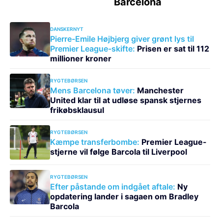
DANSKERNYT
Pierre-Emile Højbjerg giver grønt lys til
Premier League-skifte:
Prisen er sat til 112
millioner kroner
RYGTEBØRSEN
Mens Barcelona tøver:
Manchester
United klar til at udløse spansk stjernes
frikøbsklausul
RYGTEBØRSEN
Kæmpe transferbombe:
Premier League-
stjerne vil følge Barcola til Liverpool
RYGTEBØRSEN
Efter påstande om indgået aftale:
Ny
opdatering lander i sagaen om Bradley
Barcola