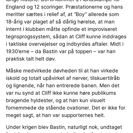
England og 12 scoringer. Præstationerne og hans
meritter sættes i relief af, at ”Boy” allerede som
18-årig var plaget af så dårlig hørelse, at man
internt i klubben måtte opfinde et improviseret
tegnsprogssystem, sådan at Cliff kunne inddrages
i taktiske overvejelser og indbyrdes aftaler. Midt i
1930’erne – da Bastin var på toppen – var han
praktisk talt helt døv.
Måske medvirkede døvheden til at han virkede
iskold og totalt upåvirket af nerver, tilskuertilråb
og lignende, når han entrerede banen. Men det
var nu synd at Cliff ikke kunne høre publikums
bragende hyldester, og at han kun visuelt
fornemmede de stående ovationer. Det er ikke for
meget sagt, at han var supporternes helt.
Under krigen blev Bastin, naturligt nok, undtaget