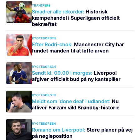
TRANSFERS
Smadrer alle rekorder:
Historisk
kæmpehandel i Superligaen officielt
bekræftet
RYGTEBØRSEN
Efter Rodri-chok:
Manchester City har
fundet manden til at løfte arven
RYGTEBØRSEN
Sendt kl. 09.00 i morges:
Liverpool
afgiver officielt bud på ny kantspiller
RYGTEBØRSEN
Meldt som ‘done deal’ i udlandet:
Nu
afliver Farzam vild Brøndby-historie
RYGTEBØRSEN
Romano om Liverpool:
Store planer på vej
på nøgleposition