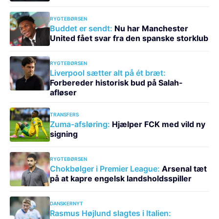
RYGTEBØRSEN
Buddet er sendt:
Nu har Manchester
United fået svar fra den spanske storklub
RYGTEBØRSEN
Liverpool sætter alt på ét bræt:
Forbereder historisk bud på Salah-
afløser
TRANSFERS
Zuma-afsløring:
Hjælper FCK med vild ny
signing
RYGTEBØRSEN
Chokbølger i Premier League:
Arsenal tæt
på at kapre engelsk landsholdsspiller
DANSKERNYT
Rasmus Højlund slagtes i Italien: