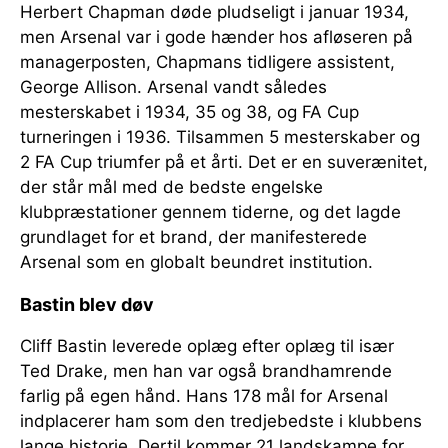
Herbert Chapman døde pludseligt i januar 1934,
men Arsenal var i gode hænder hos afløseren på
managerposten, Chapmans tidligere assistent,
George Allison. Arsenal vandt således
mesterskabet i 1934, 35 og 38, og FA Cup
turneringen i 1936. Tilsammen 5 mesterskaber og
2 FA Cup triumfer på et årti. Det er en suverænitet,
der står mål med de bedste engelske
klubpræstationer gennem tiderne, og det lagde
grundlaget for et brand, der manifesterede
Arsenal som en globalt beundret institution.
Bastin blev døv
Cliff Bastin leverede oplæg efter oplæg til især
Ted Drake, men han var også brandhamrende
farlig på egen hånd. Hans 178 mål for Arsenal
indplacerer ham som den tredjebedste i klubbens
lange historie. Dertil kommer 21 landskampe for