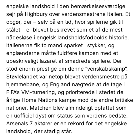
engelske landshold i den bemærkelsesværdige
sejr på Highbury over verdensmestrene Italien. Et
opgør, der – selv på en tid, hvor spillerne gik til
stålet – er blevet beskrevet som et af de mest
nådesløse i engelsk landsholdsfodbolds historie.
Italienerne fik to mand sparket i stykker, og
englænderne måtte fuldføre kampen med et
ubeskriveligt lazaret af smadrede spillere. Der
stod enorm prestige om denne ”venskabskamp”.
Støvlelandet var netop blevet verdensmestre på
hjemmebane, og England nægtede at deltage i
FIFA’s VM-turnering, og prioriterede i stedet de
årlige Home Nations kampe mod de andre britiske
nationer. Matchen blev almindeligt opfattet som
en uofficiel dyst om status som verdens bedste.
Arsenals 7 aktører er en rekord for det engelske
landshold, der stadig står.