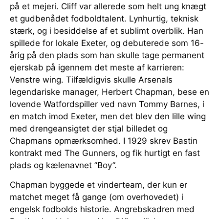
på et mejeri. Cliff var allerede som helt ung knægt
et gudbenådet fodboldtalent. Lynhurtig, teknisk
stærk, og i besiddelse af et sublimt overblik. Han
spillede for lokale Exeter, og debuterede som 16-
årig på den plads som han skulle tage permanent
ejerskab på igennem det meste af karrieren:
Venstre wing. Tilfældigvis skulle Arsenals
legendariske manager, Herbert Chapman, bese en
lovende Watfordspiller ved navn Tommy Barnes, i
en match imod Exeter, men det blev den lille wing
med drengeansigtet der stjal billedet og
Chapmans opmærksomhed. I 1929 skrev Bastin
kontrakt med The Gunners, og fik hurtigt en fast
plads og kælenavnet ”Boy”.
Chapman byggede et vinderteam, der kun er
matchet meget få gange (om overhovedet) i
engelsk fodbolds historie. Angrebskadren med