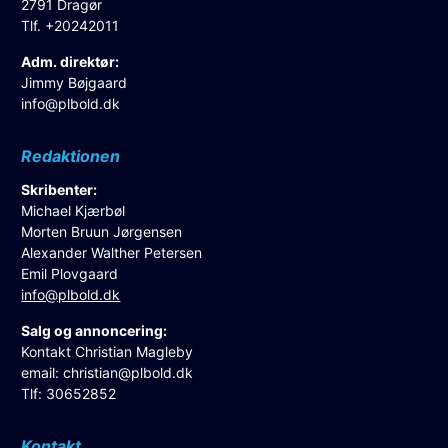
2791 Dragør
Tlf. +20242011
Adm. direktør:
Jimmy Bøjgaard
info@plbold.dk
Redaktionen
Skribenter:
Michael Kjærbøl
Morten Bruun Jørgensen
Alexander Walther Petersen
Emil Plovgaard
info@plbold.dk
Salg og annoncering:
Kontakt Christian Magleby
email:
christian@plbold.dk
Tlf: 30652852
Kontakt