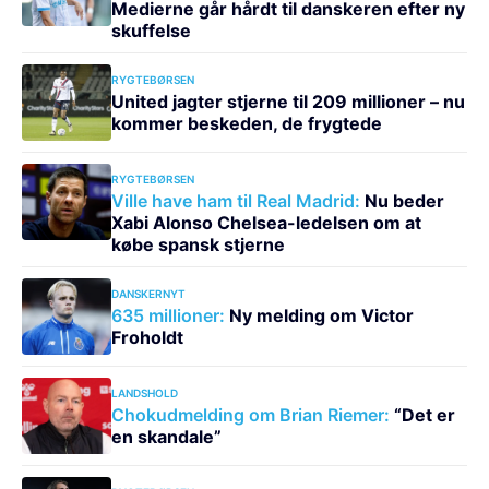
Medierne går hårdt til danskeren efter ny
skuffelse
RYGTEBØRSEN
United jagter stjerne til 209 millioner – nu
kommer beskeden, de frygtede
RYGTEBØRSEN
Ville have ham til Real Madrid:
Nu beder
Xabi Alonso Chelsea-ledelsen om at
købe spansk stjerne
DANSKERNYT
635 millioner:
Ny melding om Victor
Froholdt
LANDSHOLD
Chokudmelding om Brian Riemer:
“Det er
en skandale”