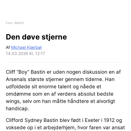
Foto: IMAGO
Den døve stjerne
Af
Michael Kjærbøl
14.03.2026 Kl. 12:17
Cliff ”Boy” Bastin er uden nogen diskussion en af
Arsenals største stjerner gennem tiderne. Han
udfoldede sit enorme talent og nåede et
omdømme som en af verdens absolut bedste
wings, selv om han måtte håndtere et alvorligt
handicap.
Clifford Sydney Bastin blev født i Exeter i 1912 og
voksede op i et arbejderhjem, hvor faren var ansat