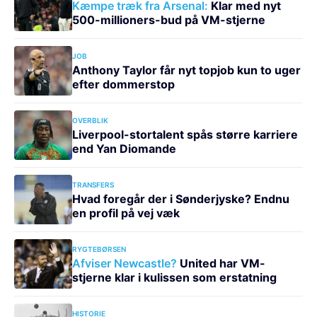
Kæmpe træk fra Arsenal:
Klar med nyt
500-millioners-bud på VM-stjerne
JOB
Anthony Taylor får nyt topjob kun to uger
efter dommerstop
OVERBLIK
Liverpool-stortalent spås større karriere
end Yan Diomande
TRANSFERS
Hvad foregår der i Sønderjyske? Endnu
en profil på vej væk
RYGTEBØRSEN
Afviser Newcastle?
United har VM-
stjerne klar i kulissen som erstatning
HISTORIE