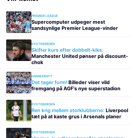
PREMIER LEAGUE
Supercomputer udpeger mest
sandsynlige Premier League-vinder
RYGTEBØRSEN
Skifter kurs efter dobbelt-kiks:
Manchester United pønser på discount-
chok
DANSKERNYT
Det tager form!
Billeder viser vild
fremgang på AGF’s nye superstadion
RYGTEBØRSEN
Ren krig mellem storklubberne:
Liverpool
tæt på at kaste grus i Arsenals planer
RYGTEBØRSEN