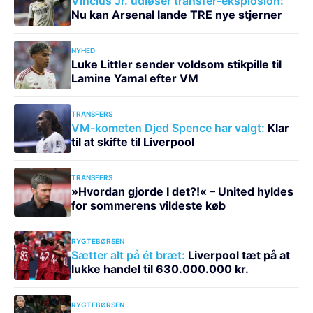
Vincius Jr. udløser transfer-eksplosion:
Nu kan Arsenal lande TRE nye stjerner
NYHED
Luke Littler sender voldsom stikpille til
Lamine Yamal efter VM
TRANSFERS
VM-kometen Djed Spence har valgt:
Klar
til at skifte til Liverpool
TRANSFERS
»Hvordan gjorde I det?!« – United hyldes
for sommerens vildeste køb
RYGTEBØRSEN
Sætter alt på ét bræt:
Liverpool tæt på at
lukke handel til 630.000.000 kr.
RYGTEBØRSEN