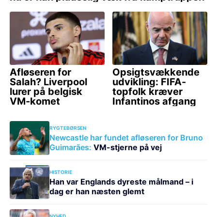
RYGTEBØRSEN
Newcastle har fundet afløseren for Bruno
Guimarães:
VM-stjerne på vej
HISTORIE
Han var Englands dyreste målmand – i
dag er han næsten glemt
NYHED