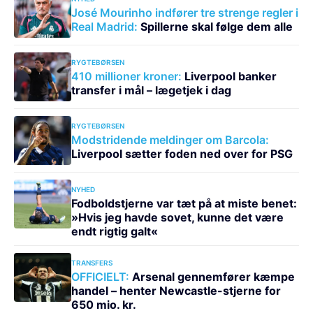
José Mourinho indfører tre strenge regler i
Real Madrid:
Spillerne skal følge dem alle
RYGTEBØRSEN
410 millioner kroner:
Liverpool banker
transfer i mål – lægetjek i dag
RYGTEBØRSEN
Modstridende meldinger om Barcola:
Liverpool sætter foden ned over for PSG
NYHED
Fodboldstjerne var tæt på at miste benet:
»Hvis jeg havde sovet, kunne det være
endt rigtig galt«
TRANSFERS
OFFICIELT:
Arsenal gennemfører kæmpe
handel – henter Newcastle-stjerne for
650 mio. kr.