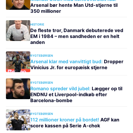
Arsenal bør hente Man Utd-stjerne til
350 millioner
HISTORIE
De fleste tror, Danmark debuterede ved
EM i 1984 – men sandheden er en helt
anden
RYGTEBØRSEN
Arsenal klar med vanvittigt bud:
Dropper
Vinicius Jr. for europæisk stjerne
RYGTEBØRSEN
Romano spreder vild jubel:
Lægger op til
ENDNU et Liverpool-indkøb efter
Barcelona-bombe
RYGTEBØRSEN
112 millioner kroner på bordet!
AGF kan
score kassen på Serie A-chok