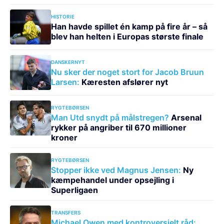
HISTORIE
Han havde spillet én kamp på fire år – så
blev han helten i Europas største finale
DANSKERNYT
Nu sker der noget stort for Jacob Bruun
Larsen:
Kæresten afslører nyt
RYGTEBØRSEN
Man Utd snydt på målstregen?
Arsenal
rykker på angriber til 670 millioner
kroner
RYGTEBØRSEN
Stopper ikke ved Magnus Jensen:
Ny
kæmpehandel under opsejling i
Superligaen
TRANSFERS
Michael Owen med kontroversielt råd: