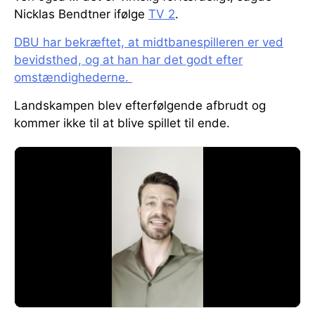
Nicklas Bendtner ifølge
TV 2
.
DBU har bekræftet, at midtbanespilleren er ved
bevidsthed, og at han har det godt efter
omstændighederne.
Landskampen blev efterfølgende afbrudt og
kommer ikke til at blive spillet til ende.