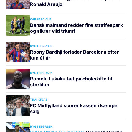
Ronald Araujo
CARABAO CUP
Dansk målmand redder fire straffespark
og sikrer vild triumf
RYGTEBØRSEN
Roony Bardhji forlader Barcelona efter
kun ét år
RYGTEBØRSEN
Romelu Lukaku tæt på chokskifte til
storklub
TRANSFERS
FC Midtjylland scorer kassen i kæmpe
salg
RYGTEBØRSEN