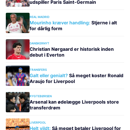
udspiller Paris Saint-Germain
REAL MADRID
Mourinho kræver handling:
Stjerne i alt
for dårlig form
DANSKERNYT
Christian Nørgaard er historisk inden
debut i Everton
TRANSFERS
Galt eller genialt?
Så meget koster Ronald
Araujo for Liverpool
RYGTEBØRSEN
Arsenal kan ødelægge Liverpools store
transferdrøm
LIVERPOOL
Helt vildt:
Så meget betaler Liverpool for