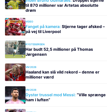
Inden Bruno Guimarães:
Droppet stjerne
til 870 millioner var Artetas absolutte
drøm
VIDEO
Fanget på kamera:
Stjerne tager afsked –
på vej til Liverpool
RYGTEBØRSEN
Har budt 52,5 millioner på Thomas
Jørgensen
VM 2026
Haaland kan slå vild rekord – denne er
millioner værd
VM 2026
Dyster trussel mod Messi:
“Ville sprænge
ham i luften”