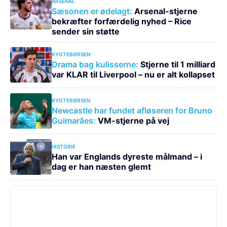
ARSENAL
Sæsonen er ødelagt:
Arsenal-stjerne
bekræfter forfærdelig nyhed – Rice
sender sin støtte
RYGTEBØRSEN
Drama bag kulisserne:
Stjerne til 1 milliard
var KLAR til Liverpool – nu er alt kollapset
RYGTEBØRSEN
Newcastle har fundet afløseren for Bruno
Guimarães:
VM-stjerne på vej
HISTORIE
Han var Englands dyreste målmand – i
dag er han næsten glemt