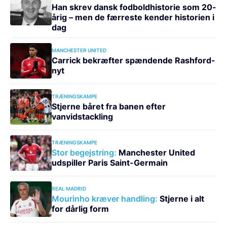
Han skrev dansk fodboldhistorie som 20-
årig – men de færreste kender historien i
dag
MANCHESTER UNITED
Carrick bekræfter spændende Rashford-
nyt
TRÆNINGSKAMPE
Stjerne båret fra banen efter
vanvidstackling
TRÆNINGSKAMPE
Stor begejstring:
Manchester United
udspiller Paris Saint-Germain
REAL MADRID
Mourinho kræver handling:
Stjerne i alt
for dårlig form