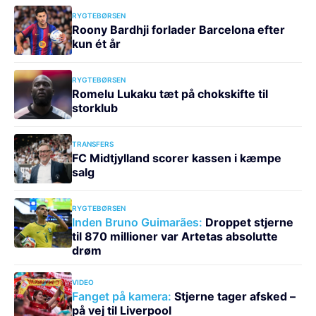
RYGTEBØRSEN
Roony Bardhji forlader Barcelona efter
kun ét år
RYGTEBØRSEN
Romelu Lukaku tæt på chokskifte til
storklub
TRANSFERS
FC Midtjylland scorer kassen i kæmpe
salg
RYGTEBØRSEN
Inden Bruno Guimarães:
Droppet stjerne
til 870 millioner var Artetas absolutte
drøm
VIDEO
Fanget på kamera:
Stjerne tager afsked –
på vej til Liverpool