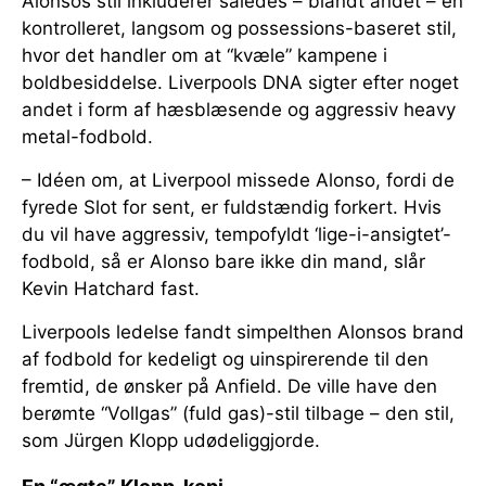
Alonsos stil inkluderer således – blandt andet – en
kontrolleret, langsom og possessions-baseret stil,
hvor det handler om at “kvæle” kampene i
boldbesiddelse. Liverpools DNA sigter efter noget
andet i form af hæsblæsende og aggressiv heavy
metal-fodbold.
– Idéen om, at Liverpool missede Alonso, fordi de
fyrede Slot for sent, er fuldstændig forkert. Hvis
du vil have aggressiv, tempofyldt ‘lige-i-ansigtet’-
fodbold, så er Alonso bare ikke din mand, slår
Kevin Hatchard fast.
Liverpools ledelse fandt simpelthen Alonsos brand
af fodbold for kedeligt og uinspirerende til den
fremtid, de ønsker på Anfield. De ville have den
berømte “Vollgas” (fuld gas)-stil tilbage – den stil,
som Jürgen Klopp udødeliggjorde.