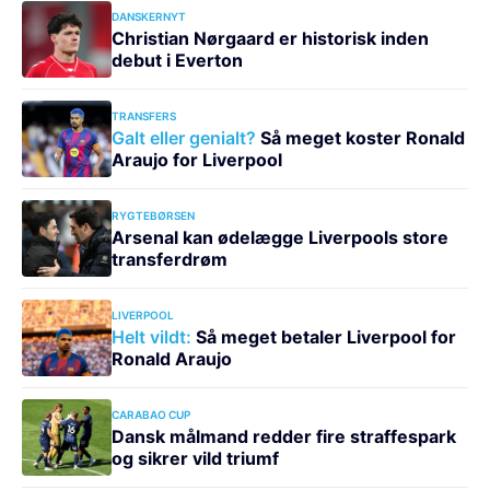
DANSKERNYT
Christian Nørgaard er historisk inden
debut i Everton
TRANSFERS
Galt eller genialt?
Så meget koster Ronald
Araujo for Liverpool
RYGTEBØRSEN
Arsenal kan ødelægge Liverpools store
transferdrøm
LIVERPOOL
Helt vildt:
Så meget betaler Liverpool for
Ronald Araujo
CARABAO CUP
Dansk målmand redder fire straffespark
og sikrer vild triumf