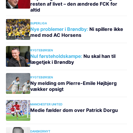
resten af livet – den ændrede FCK for
altid
SUPERLIGA
Nye problemer i Brøndby:
Ni spillere ikke
med mod AC Horsens
RYGTEBØRSEN
Nul førsteholdskampe:
Nu skal han til
lægetjek i Brøndby
RYGTEBØRSEN
Ny melding om Pierre-Emile Højbjerg
vækker opsigt
MANCHESTER UNITED
Medie fælder dom over Patrick Dorgu
DANSKERNYT