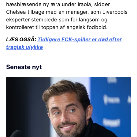
hæsblæsende ny æra under Iraola, sidder
Chelsea tilbage med en manager, som Liverpools
eksperter stemplede som for langsom og
kontrolleret til toppen af engelsk fodbold.
LÆS OGSÅ:
Tidligere FCK-spiller er død efter
tragisk ulykke
Seneste nyt