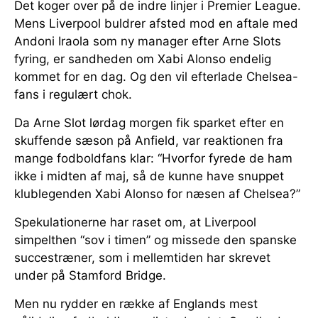
Det koger over på de indre linjer i Premier League.
Mens Liverpool buldrer afsted mod en aftale med
Andoni Iraola som ny manager efter Arne Slots
fyring, er sandheden om Xabi Alonso endelig
kommet for en dag. Og den vil efterlade Chelsea-
fans i regulært chok.
Da Arne Slot lørdag morgen fik sparket efter en
skuffende sæson på Anfield, var reaktionen fra
mange fodboldfans klar: “Hvorfor fyrede de ham
ikke i midten af maj, så de kunne have snuppet
klublegenden Xabi Alonso for næsen af Chelsea?”
Spekulationerne har raset om, at Liverpool
simpelthen “sov i timen” og missede den spanske
succestræner, som i mellemtiden har skrevet
under på Stamford Bridge.
Men nu rydder en række af Englands mest