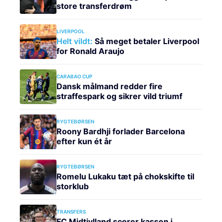
store transferdrøm
LIVERPOOL
Helt vildt:
Så meget betaler Liverpool
for Ronald Araujo
CARABAO CUP
Dansk målmand redder fire
straffespark og sikrer vild triumf
RYGTEBØRSEN
Roony Bardhji forlader Barcelona
efter kun ét år
RYGTEBØRSEN
Romelu Lukaku tæt på chokskifte til
storklub
TRANSFERS
FC Midtjylland scorer kassen i