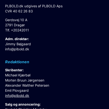
PLBOLD.dk udgives af PLBOLD Aps
CVR 40 62 26 83
Gerdsvej 10 A
2791 Dragør
Tlf. +20242011
Adm. direktør:
Jimmy Bøjgaard
info@plbold.dk
Redaktionen
Skribenter:
Michael Kjærbøl
Morten Bruun Jørgensen
Alexander Walther Petersen
Emil Plovgaard
info@plbold.dk
Salg og annoncering: