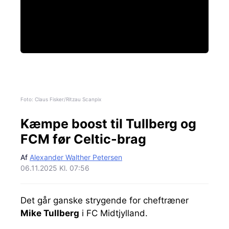
Foto: Claus Fisker/Ritzau Scanpix
Kæmpe boost til Tullberg og
FCM før Celtic-brag
Af
Alexander Walther Petersen
06.11.2025 Kl. 07:56
Det går ganske strygende for cheftræner
Mike Tullberg
i FC Midtjylland.