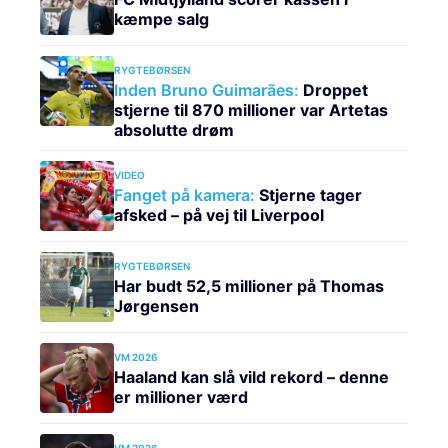
kæmpe salg
RYGTEBØRSEN
Inden Bruno Guimarães:
Droppet
stjerne til 870 millioner var Artetas
absolutte drøm
VIDEO
Fanget på kamera:
Stjerne tager
afsked – på vej til Liverpool
RYGTEBØRSEN
Har budt 52,5 millioner på Thomas
Jørgensen
VM 2026
Haaland kan slå vild rekord – denne
er millioner værd