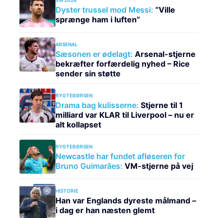
VM 2026
Dyster trussel mod Messi:
“Ville
sprænge ham i luften”
ARSENAL
Sæsonen er ødelagt:
Arsenal-stjerne
bekræfter forfærdelig nyhed – Rice
sender sin støtte
RYGTEBØRSEN
Drama bag kulisserne:
Stjerne til 1
milliard var KLAR til Liverpool – nu er
alt kollapset
RYGTEBØRSEN
Newcastle har fundet afløseren for
Bruno Guimarães:
VM-stjerne på vej
HISTORIE
Han var Englands dyreste målmand –
i dag er han næsten glemt