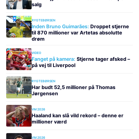
salg
RYGTEBØRSEN
Inden Bruno Guimarães:
Droppet stjerne
til 870 millioner var Artetas absolutte
drøm
VIDEO
Fanget på kamera:
Stjerne tager afsked –
på vej til Liverpool
RYGTEBØRSEN
Har budt 52,5 millioner på Thomas
Jørgensen
VM 2026
Haaland kan slå vild rekord – denne er
millioner værd
VM 2026