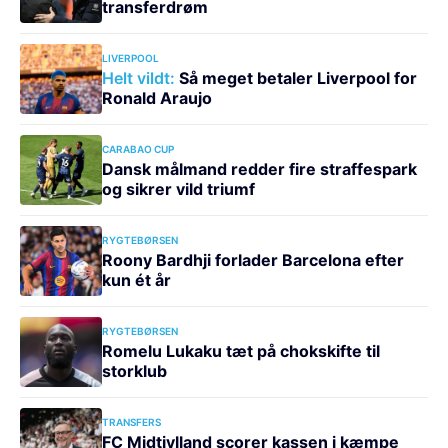
transferdrøm
LIVERPOOL
Helt vildt:
Så meget betaler Liverpool for
Ronald Araujo
CARABAO CUP
Dansk målmand redder fire straffespark
og sikrer vild triumf
RYGTEBØRSEN
Roony Bardhji forlader Barcelona efter
kun ét år
RYGTEBØRSEN
Romelu Lukaku tæt på chokskifte til
storklub
TRANSFERS
FC Midtjylland scorer kassen i kæmpe