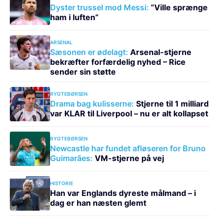
Dyster trussel mod Messi:
“Ville sprænge
ham i luften”
ARSENAL
Sæsonen er ødelagt:
Arsenal-stjerne
bekræfter forfærdelig nyhed – Rice
sender sin støtte
RYGTEBØRSEN
Drama bag kulisserne:
Stjerne til 1 milliard
var KLAR til Liverpool – nu er alt kollapset
RYGTEBØRSEN
Newcastle har fundet afløseren for Bruno
Guimarães:
VM-stjerne på vej
HISTORIE
Han var Englands dyreste målmand – i
dag er han næsten glemt