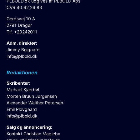
PLBOLD.dk udgives af PLBOLD Aps
CVR 40 62 26 83
Gerdsvej 10 A
2791 Dragør
Tlf. +20242011
Adm. direktør:
Jimmy Bøjgaard
info@plbold.dk
Redaktionen
Skribenter:
Michael Kjærbøl
Morten Bruun Jørgensen
Alexander Walther Petersen
Emil Plovgaard
info@plbold.dk
Salg og annoncering:
Kontakt Christian Magleby