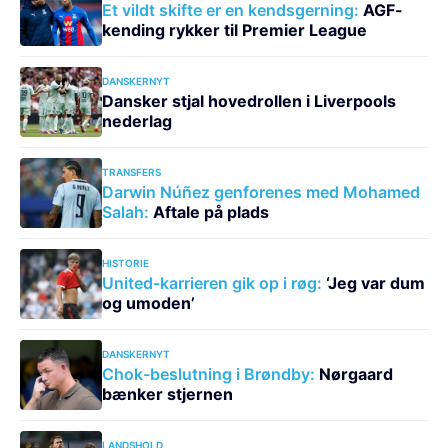
Et vildt skifte er en kendsgerning:
AGF-
kending rykker til Premier League
DANSKERNYT
Dansker stjal hovedrollen i Liverpools
nederlag
TRANSFERS
Darwin Núñez genforenes med Mohamed
Salah:
Aftale på plads
HISTORIE
United-karrieren gik op i røg:
‘Jeg var dum
og umoden’
DANSKERNYT
Chok-beslutning i Brøndby:
Nørgaard
bænker stjernen
LANDSHOLD