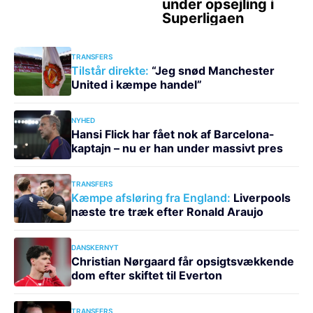
TRANSFERS
Tilstår direkte:
“Jeg snød Manchester
United i kæmpe handel”
NYHED
Hansi Flick har fået nok af Barcelona-
kaptajn – nu er han under massivt pres
TRANSFERS
Kæmpe afsløring fra England:
Liverpools
næste tre træk efter Ronald Araujo
DANSKERNYT
Christian Nørgaard får opsigtsvækkende
dom efter skiftet til Everton
TRANSFERS