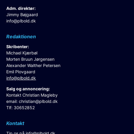
Adm. direktør:
Jimmy Bøjgaard
info@plbold.dk
Redaktionen
Skribenter:
Michael Kjærbøl
Morten Bruun Jørgensen
Alexander Walther Petersen
Emil Plovgaard
info@plbold.dk
Salg og annoncering:
Kontakt Christian Magleby
email:
christian@plbold.dk
Tlf: 30652852
Kontakt
Tip os på
info@plbold.dk