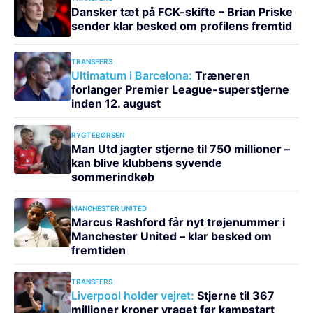
Dansker tæt på FCK-skifte – Brian Priske
sender klar besked om profilens fremtid
TRANSFERS
Ultimatum i Barcelona:
Træneren
forlanger Premier League-superstjerne
inden 12. august
RYGTEBØRSEN
Man Utd jagter stjerne til 750 millioner –
kan blive klubbens syvende
sommerindkøb
MANCHESTER UNITED
Marcus Rashford får nyt trøjenummer i
Manchester United – klar besked om
fremtiden
TRANSFERS
Liverpool holder vejret:
Stjerne til 367
millioner kroner vraget før kampstart