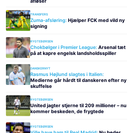
afløser
TRANSFERS
Zuma-afsløring:
Hjælper FCK med vild ny
signing
RYGTEBØRSEN
Chokbølger i Premier League:
Arsenal tæt
på at kapre engelsk landsholdsspiller
DANSKERNYT
Rasmus Højlund slagtes i Italien:
Medierne går hårdt til danskeren efter ny
skuffelse
RYGTEBØRSEN
United jagter stjerne til 209 millioner – nu
kommer beskeden, de frygtede
RYGTEBØRSEN
Ville have ham til Real Madrid:
Nu beder