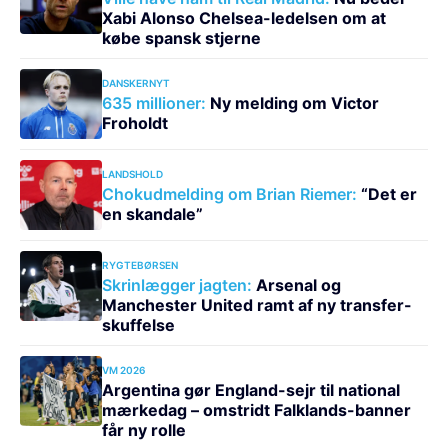
Xabi Alonso Chelsea-ledelsen om at
købe spansk stjerne
DANSKERNYT
635 millioner:
Ny melding om Victor
Froholdt
LANDSHOLD
Chokudmelding om Brian Riemer:
“Det er
en skandale”
RYGTEBØRSEN
Skrinlægger jagten:
Arsenal og
Manchester United ramt af ny transfer-
skuffelse
VM 2026
Argentina gør England-sejr til national
mærkedag – omstridt Falklands-banner
får ny rolle