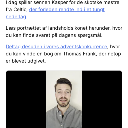
I dag spiller sønnen Kasper for de skotske mestre
fra Celtic,
der forleden rendte ind i et tungt
nederlag
.
Læs portrættet af landsholdsikonet herunder, hvor
du kan finde svaret på dagens spørgsmål.
Deltag desuden i vores adventskonkurrence
, hvor
du kan vinde en bog om Thomas Frank, der netop
er blevet udgivet.