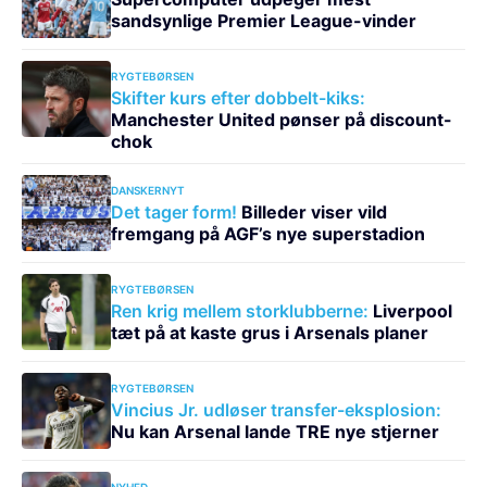
sandsynlige Premier League-vinder
RYGTEBØRSEN
Skifter kurs efter dobbelt-kiks:
Manchester United pønser på discount-
chok
DANSKERNYT
Det tager form!
Billeder viser vild
fremgang på AGF’s nye superstadion
RYGTEBØRSEN
Ren krig mellem storklubberne:
Liverpool
tæt på at kaste grus i Arsenals planer
RYGTEBØRSEN
Vincius Jr. udløser transfer-eksplosion:
Nu kan Arsenal lande TRE nye stjerner
NYHED