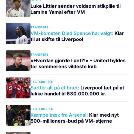
Luke Littler sender voldsom stikpille til
Lamine Yamal efter VM
TRANSFERS
VM-kometen Djed Spence har valgt:
Klar
til at skifte til Liverpool
TRANSFERS
»Hvordan gjorde I det?!« – United hyldes
for sommerens vildeste køb
RYGTEBØRSEN
Sætter alt på ét bræt:
Liverpool tæt på at
lukke handel til 630.000.000 kr.
RYGTEBØRSEN
Kæmpe træk fra Arsenal:
Klar med nyt
500-millioners-bud på VM-stjerne