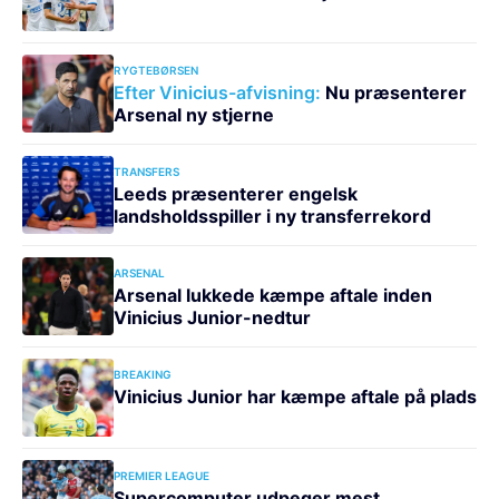
RYGTEBØRSEN
Efter Vinicius-afvisning:
Nu præsenterer
Arsenal ny stjerne
TRANSFERS
Leeds præsenterer engelsk
landsholdsspiller i ny transferrekord
ARSENAL
Arsenal lukkede kæmpe aftale inden
Vinicius Junior-nedtur
BREAKING
Vinicius Junior har kæmpe aftale på plads
PREMIER LEAGUE
Supercomputer udpeger mest