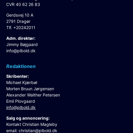
CVR 40 62 26 83
Gerdsvej 10 A
2791 Dragør
Tlf. +20242011
Adm. direktør:
Jimmy Bøjgaard
info@plbold.dk
Redaktionen
Skribenter:
Michael Kjærbøl
Morten Bruun Jørgensen
Alexander Walther Petersen
Emil Plovgaard
info@plbold.dk
Salg og annoncering:
Kontakt Christian Magleby
email:
christian@plbold.dk