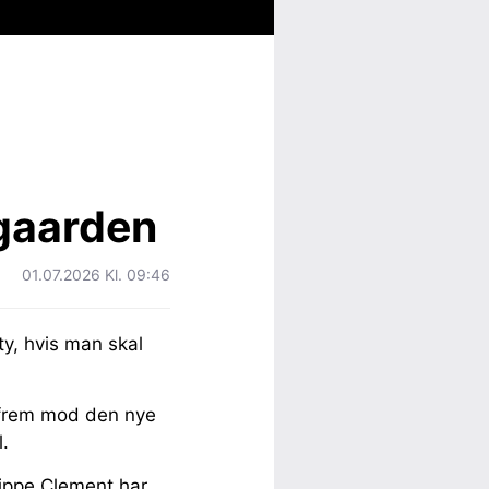
tgaarden
01.07.2026 Kl. 09:46
ty, hvis man skal
 frem mod den nye
.
lippe Clement har