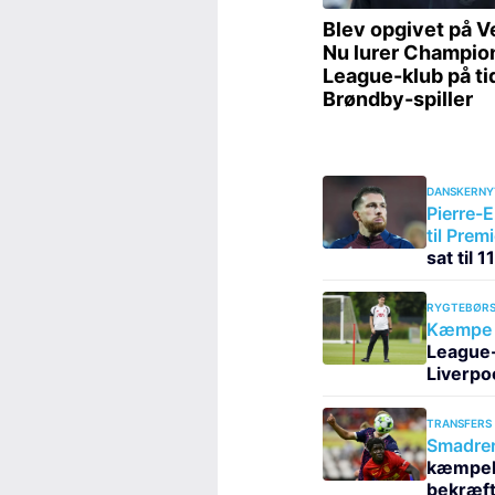
DANSKERNY
Pierre-E
til Prem
sat til 
RYGTEBØRS
Kæmpe 
League-s
Liverpo
TRANSFERS
Smadrer 
kæmpeha
bekræft