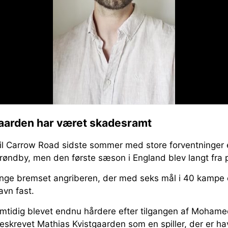
aarden har været skadesramt
il Carrow Road sidste sommer med store forventninger 
øndby, men den første sæson i England blev langt fra p
ange bremset angriberen, der med seks mål i 40 kampe 
navn fast.
mtidig blevet endnu hårdere efter tilgangen af Mohame
eskrevet Mathias Kvistgaarden som en spiller, der er ha