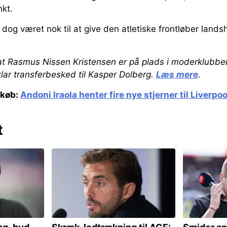
nkt.
dog været nok til at give den atletiske frontløber lands
, at Rasmus Nissen Kristensen er på plads i moderklubbe
lar transferbesked til Kasper Dolberg.
Læs mere
.
dkøb:
Andoni Iraola henter fire nye stjerner til Liverpoo
t