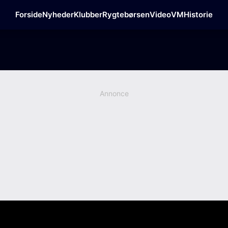
Forside
Nyheder
Klubber
Rygtebørsen
Video
VM
Historie
Annonce