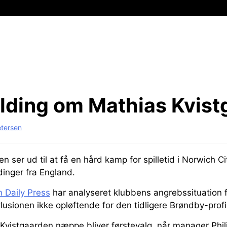
elding om Mathias Kvis
etersen
n ser ud til at få en hård kamp for spilletid i Norwich Ci
dinger fra England.
n Daily Press
har analyseret klubbens angrebssituation
usionen ikke opløftende for den tidligere Brøndby-profil
t Kvistgaarden næppe bliver førstevalg, når manager Phi