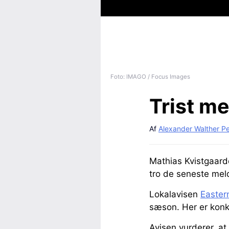
Foto: IMAGO / Focus Images
Trist m
Af
Alexander Walther P
Mathias Kvistgaarde
tro de seneste mel
Lokalavisen
Easter
sæson. Her er konkl
Avisen vurderer, a