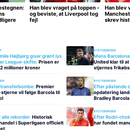
T
RYGTEBØRSEN
mile Højbjerg giver grønt lys
Mens Barcelona 
ier League-skifte:
Prisen er
United klar til 
112 millioner kroner
stjernes frikøbs
EN
RYGTEBØRSEN
transferbombe:
Premier
Efter påstande o
tjerne vil følge Barcola til
opdatering land
ol
Bradley Barcola
RYGTEBØRSEN
alle rekorder:
Historisk
Efter Rodri-chok
ndel i Superligaen officielt
har fundet mande
et