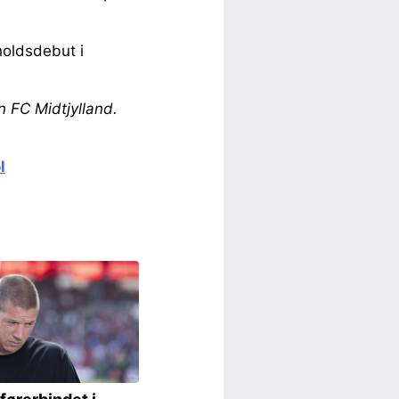
holdsdebut i
n FC Midtjylland.
l